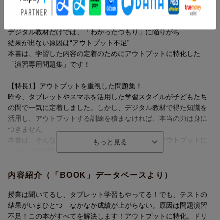
内容紹介（JPROより）
デジタル教材だけでは、「わかったつもり」に陥りがち
結果が出ない原因は“アウトプット不足”
本書は、学習した内容の定着のためにアウトプットに特化した
「演習専用問題集」です！
【特長1】アウトプットを重視した問題集！
昨今、タブレットやスマホを活用した学習スタイルが子どもたち
の間で一気に定着しました。しかし、デジタル教材で得た知識を
活用し、アウトプットする訓練を積まなければ、本当の力は身に
つきません
本書は、そんな課題を解決するために、とにかくアウトプットに
こだわった問題集です。
【特長2】問題演習の質と量を確保！
内容紹介（「BOOK」データベースより）
各単元では、テストで点をとるために、必要十分な問題の「質」
と「量」の確保にこだわりました。
授業は聞いてるし、タブレット学習もやってる！でも、テストの
デジタル教材だけでは、「わかったつもり」に陥りがち
また、単元ごとの学習内容をまとめた「まとめのテスト」や、巻
結果がいまひとつ なかなか成績が上がらない。原因は問題演習
結果が出ない原因は“アウトプット不足”
末には入試問題レベルの問題を扱う「チャレンジテスト」も設け
不足！この本がすべてを解決します！アウトプットに特化。ドリ
本書は、学習した内容の定着のためにアウトプットに特化した