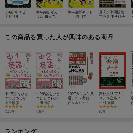
小4計算 スピー
学年縦断ギガド
学年縦断ギガド
最高水準問題集
ドドリル
リル 知っておき
リル 慣用句・こ
プラス 中学社会
たい語彙 小学
とわざ 小学3〜6
3〜6年
年
この商品を買った人が興味のある商品
アウトプット専用問題集
アウトプット専用問題
中3理科
中学社会［地理］
中1英語をひと
中2英語をひと
2027大学入学共
高校入試 実力メ
定価 (税込)
1,430円
1,320円
つひとつわかり
つひとつわかり
通テスト実戦問
キメキ合格ノー
やすく。改訂版
山田暢彦
やすく。改訂版
山田暢彦
題集 歴史総
代々木ゼミナール
ト 中学歴史
中村 充博
合、日本史探究
(113件)
(36件)
(5件)
更新日：2026年05月19日
ランキング