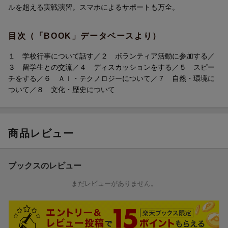
ており、無理なくレベルアップが可能です。
ルを超える実戦演習。スマホによるサポートも万全。
「演習専用問題集」です！
【特長3】書くことに集中できる「180°フラット製本」
【特長1】アウトプットを重視した問題集！
目次（「BOOK」データベースより）
手を離しても閉じない「180°フラット製本」のため、書き込みの
昨今、タブレットやスマホを活用した学習スタイルが子どもたち
ストレスを感じることなくどんどん解き進められます。
の間で一気に定着しました。しかし、デジタル教材で得た知識を
１ 学校行事について話す／２ ボランティア活動に参加する／
活用し、アウトプットする訓練を積まなければ、本当の力は身に
３ 留学生との交流／４ ディスカッションをする／５ スピー
【特長4】スマホによるサポートも万全！
つきません
チをする／６ ＡＩ・テクノロジーについて／７ 自然・環境に
紙面上に、スマホをかざすだけで重要事項に飛べるQRコードを掲
本書は、そんな課題を解決するために、とにかくアウトプットに
ついて／８ 文化・歴史について
載。また、解答入り紙面を参照できるQRコードも掲載し、すぐに
こだわった問題集です。
解答を確認できるようにしました。
【特長2】問題演習の質と量を確保！
商品レビュー
各単元では、テストで点をとるために、必要十分な問題の「質」
と「量」の確保にこだわりました。
また、単元ごとの学習内容をまとめた「まとめのテスト」や、巻
ブックスのレビュー
末には入試問題レベルの問題を扱う「チャレンジテスト」も設け
ており、無理なくレベルアップが可能です。
まだレビューがありません。
【特長3】書くことに集中できる「180°フラット製本」
手を離しても閉じない「180°フラット製本」のため、書き込みの
ストレスを感じることなくどんどん解き進められます。