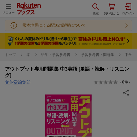
メニュー
熊本地震による配送の影響について
トップ
本
語学・学習参考書
学習参考書・問題集
中学校
アウトプット専用問題集 中3英語 [単語・読解・リスニン
グ]
文英堂編集部
（
0
件）