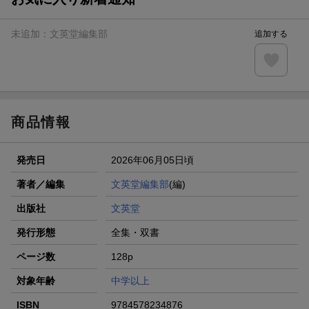
未追加：
文英堂編集部
追加する
商品情報
発売日
2026年06月05日頃
著者／編集
文英堂編集部
(編)
出版社
文英堂
発行形態
全集・双書
ページ数
128p
対象年齢
中学以上
ISBN
9784578234876