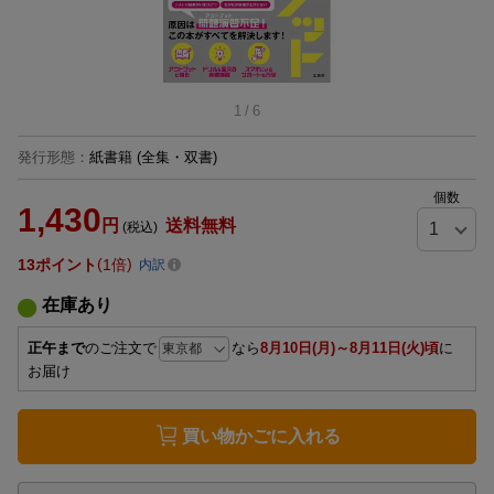
1
/
6
発行形態
：
紙書籍
(全集・双書)
個数
1,430
円
送料無料
(税込)
13
ポイント
1倍
内訳
在庫あり
正午まで
のご注文で
なら
8月10日(月)～8月11日(火)頃
に
お届け
買い物かごに入れる