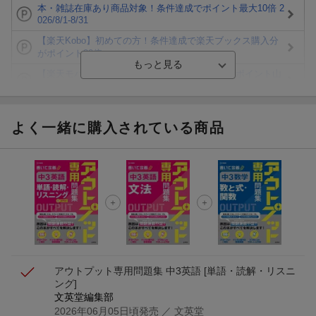
本・雑誌在庫あり商品対象！条件達成でポイント最大10倍 2
026/8/1-8/31
【楽天Kobo】初めての方！条件達成で楽天ブックス購入分
がポイント20倍
【楽天モバイルご利用者限定】条件達成で100万ポイント山
分け！
【Rakuten Fashion×楽天ブックス】条件達成で10万ポイン
ト山分け
よく一緒に購入されている商品
【スタンプカード】楽天ポイントもらえる＆抽選で豪華景品
が当たる！
エントリー＆3,000円以上購入で無料データSIM（3GB/月プ
ラン）が当たる！
楽天モバイル紹介キャンペーンの拡散で300円OFFクーポン
進呈
アウトプット専用問題集 中3英語 [単語・読解・リスニ
ング]
文英堂編集部
2026年06月05日頃発売
／ 文英堂