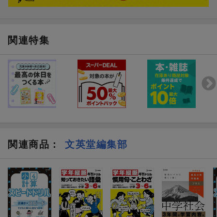
【特長4】スマホによるサポートも万全！
紙面上に、スマホをかざすだけで重要事項に飛べるQRコードを掲
載。また、解答入り紙面を参照できるQRコードも掲載し、すぐに
関連特集
解答を確認できるようにしました。
関連商品
：
文英堂編集部
アウトプット専用問題集
アウトプット専用問
中3英語 [単語・読解・リ
中3英語 [文法]
スニング]
定価 (税込)
1,430円
1,430円