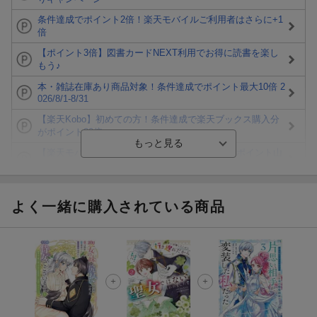
条件達成でポイント2倍！楽天モバイルご利用者はさらに+1
倍
【ポイント3倍】図書カードNEXT利用でお得に読書を楽し
もう♪
本・雑誌在庫あり商品対象！条件達成でポイント最大10倍 2
026/8/1-8/31
【楽天Kobo】初めての方！条件達成で楽天ブックス購入分
がポイント20倍
【楽天モバイルご利用者限定】条件達成で100万ポイント山
分け！
【Rakuten Fashion×楽天ブックス】条件達成で10万ポイン
ト山分け
よく一緒に購入されている商品
【スタンプカード】楽天ポイントもらえる＆抽選で豪華景品
が当たる！
エントリー＆3,000円以上購入で無料データSIM（3GB/月プ
ラン）が当たる！
楽天モバイル紹介キャンペーンの拡散で300円OFFクーポン
進呈