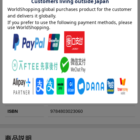
発売日
2026年05月13日頃
著者／編集
日野原
(著) ,
櫻田りん
(原著) ,
氷堂れん
(原著)
シリーズ
聖女の妹の尻拭いを仰せつかった、ただの
侍女でございます 〜謝罪先の獣人国で何故
か黒狼陛下に求愛されました!?〜
レーベル
アース・スター コミックス
出版社
株式会社アース・スター エンターテイメン
ト
発行形態
コミック
ページ数
162p
ISBN
9784803023060
商品説明