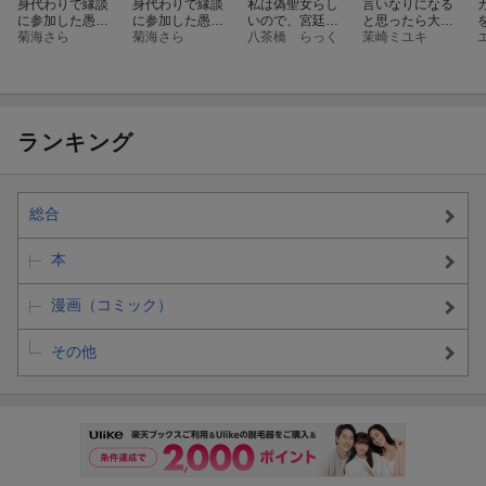
身代わりで縁談
身代わりで縁談
私は偽聖女らし
言いなりになる
に参加した愚妹
に参加した愚妹
いので、宮廷を
と思ったら大間
の私、隣国の王
菊海さら
の私、隣国の王
菊海さら
出て隣国で暮ら
八茶橋 らっく
違いですわ！ 令
茉崎ミユキ
子様に見初めら
子様に見初めら
します（3）
嬢たちの麗しき
れました（2）
れました（3）
反逆 アンソロジ
ーコミック
ランキング
総合
本
漫画（コミック）
その他