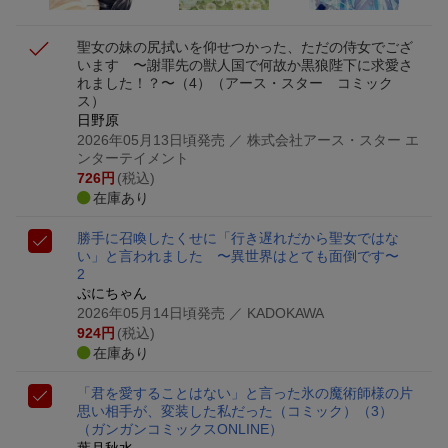
聖女の妹の尻拭いを仰せつかった、ただの侍女でござ
います 〜謝罪先の獣人国で何故か黒狼陛下に求愛さ
れました！？〜（4）
（アース・スター コミック
ス）
日野原
2026年05月13日頃発売
／ 株式会社アース・スター エ
ンターテイメント
726
円
(税込)
在庫あり
勝手に召喚したくせに「行き遅れだから聖女ではな
い」と言われました 〜異世界はとても面倒です〜
2
ぷにちゃん
2026年05月14日頃発売
／ KADOKAWA
924
円
(税込)
在庫あり
「君を愛することはない」と言った氷の魔術師様の片
思い相手が、変装した私だった（コミック）（3）
（ガンガンコミックスONLINE）
葉月秋水