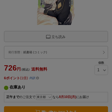
立ち読み
発行形態
：
紙書籍
(コミック)
個数
726
円
送料無料
(税込)
6
ポイント
1倍
内訳
在庫あり
正午まで
のご注文で
なら
8月10日(月)
にお届け