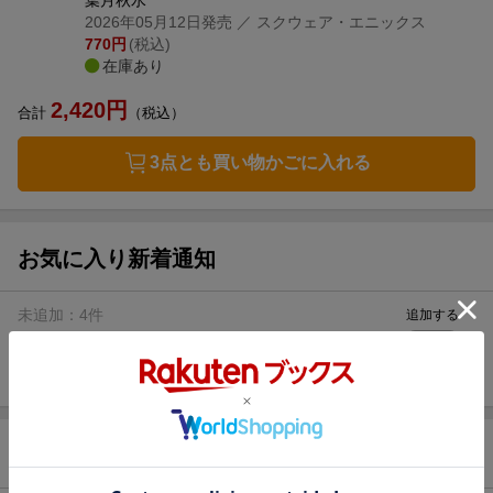
2026年05月12日発売
／ スクウェア・エニックス
770
円
(税込)
在庫あり
2,420
円
合計
（税込）
3点とも買い物かごに入れる
お気に入り新着通知
未追加：
4
件
追加する
商品情報