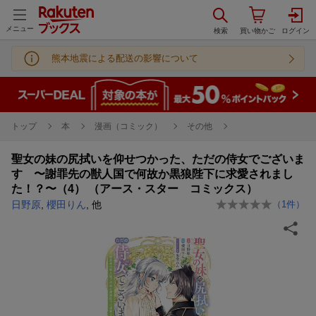
メニュー
熊本地震による配送の影響について
トップ
本
漫画（コミック）
その他
聖女の妹の尻拭いを仰せつかった、ただの侍女でございま
す 〜謝罪先の獣人国で何故か黒狼陛下に求愛されまし
た！？〜（4） （アース・スター コミックス）
日野原
,
櫻田りん
, 他
（
1
件）