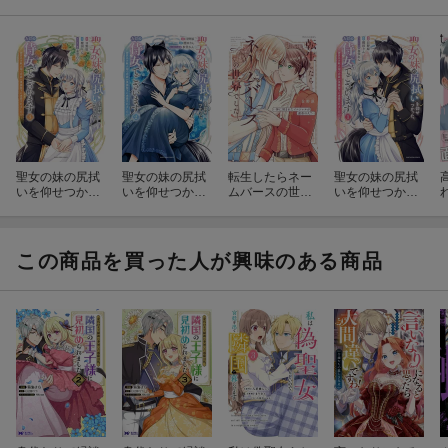
聖女の妹の尻拭
聖女の妹の尻拭
転生したらネー
聖女の妹の尻拭
いを仰せつかっ
いを仰せつかっ
ムバースの世界
いを仰せつかっ
た、ただの侍女
た、ただの侍女
でしたー体に刻
た、ただの侍女
でございま
でございま
まれたイニシャ
でございま
す 〜謝罪先の
す 〜謝罪先の
ルが運命の人？-
す 〜謝罪先の
獣人国で何故か
獣人国で何故か
獣人国で何故か
この商品を買った人が興味のある商品
黒狼陛下に求愛
黒狼陛下に求愛
黒狼陛下に求愛
されまし
されまし
されまし
た！？〜（3）
た！？〜（2）
た！？〜（1）