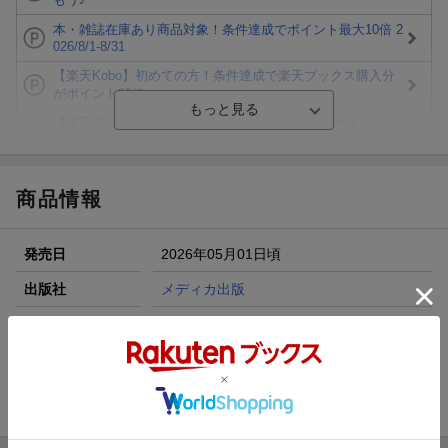
本・雑誌在庫あり商品対象！条件達成でポイント最大10倍 2
026/8/1-8/31
【楽天Kobo】初めての方！条件達成で楽天ブックス購入分
がポイント20倍
【楽天モバイルご利用者限定】条件達成で100万ポイント山
分け！
【Rakuten Fashion×楽天ブックス】条件達成で10万ポイン
ト山分け
商品情報
【スタンプカード】楽天ポイントもらえる＆抽選で豪華景品
が当たる！
発売日
2026年05月01日頃
エントリー＆3,000円以上購入で無料データSIM（3GB/月プ
ラン）が当たる！
出版社
メディカ出版
楽天モバイル紹介キャンペーンの拡散で300円OFFクーポン
発行形態
単行本
進呈
ページ数
96p
ISBN
9784840489119