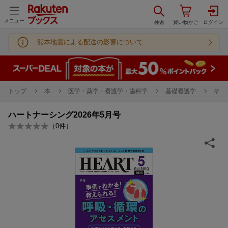
メニュー
熊本地震による配送の影響について
トップ
本
医学・薬学・看護学・歯科学
基礎看護学
その
ハートナーシング2026年5月号
（
0
件）