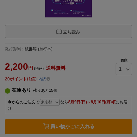
立ち読み
発行形態
：
紙書籍
(単行本)
個数
2,200
円
送料無料
(税込)
20
ポイント
1倍
内訳
在庫あり
残りあと
15
個
今から
のご注文で
なら
8月9日(日)～8月10日(月)頃
にお届
け
買い物かごに入れる