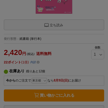
立ち読み
発行形態
：
紙書籍
(単行本)
個数
2,420
円
送料無料
(税込)
22
ポイント
1倍
内訳
在庫あり
残りあと
12
個
今から
のご注文で
なら
8月9日(日)
にお届け
買い物かごに入れる