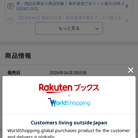
本・雑誌在庫あり商品対象！条件達成でポイント最大10倍 2
026/8/1-8/31
【楽天Kobo】初めての方！条件達成で楽天ブックス購入分
がポイント20倍
【楽天モバイルご利用者限定】条件達成で100万ポイント山
分け！
【Rakuten Fashion×楽天ブックス】条件達成で10万ポイン
ト山分け
商品情報
【スタンプカード】楽天ポイントもらえる＆抽選で豪華景品
が当たる！
発売日
2026年04月28日頃
エントリー＆3,000円以上購入で無料データSIM（3GB/月プ
ラン）が当たる！
出版社
メディカ出版
楽天モバイル紹介キャンペーンの拡散で300円OFFクーポン
発行形態
単行本
進呈
ページ数
96p
ISBN
9784840490399