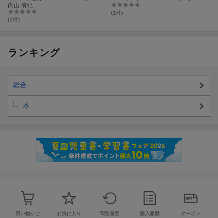
のポイント
内山 侑紀
(1件)
(2件)
ランキング
総合
本
買い物かご
お気に入り
閲覧履歴
購入履歴
クーポン