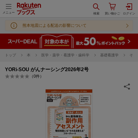
メニュー
熊本地震による配送の影響について
トップ
本
医学・薬学・看護学・歯科学
基礎看護学
その
YORi-SOU がんナーシング2026年2号
（
0
件）