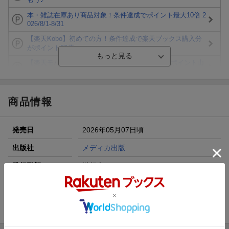
本・雑誌在庫あり商品対象！条件達成でポイント最大10倍 2
026/8/1-8/31
【楽天Kobo】初めての方！条件達成で楽天ブックス購入分
がポイント20倍
【楽天モバイルご利用者限定】条件達成で100万ポイント山
分け！
【Rakuten Fashion×楽天ブックス】条件達成で10万ポイン
ト山分け
商品情報
【スタンプカード】楽天ポイントもらえる＆抽選で豪華景品
が当たる！
発売日
2026年05月07日頃
エントリー＆3,000円以上購入で無料データSIM（3GB/月プ
ラン）が当たる！
出版社
メディカ出版
楽天モバイル紹介キャンペーンの拡散で300円OFFクーポン
発行形態
単行本
進呈
ページ数
144p
ISBN
9784840490733