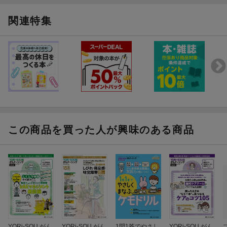
関連特集
この商品を買った人が興味のある商品
YORi-SOU がん
YORi-SOU がん
1問1答でやさし
YORi-SOU がん