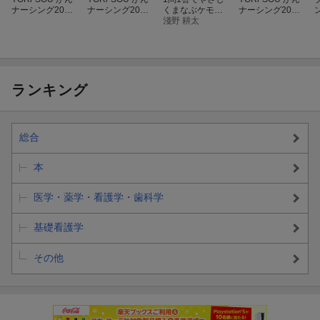
ナーシング2026
ナーシング2025
くまなぶケモド
ナーシング2026
年3号
年2号
リル
淺野 耕太
年1号
ランキング
総合
本
医学・薬学・看護学・歯科学
基礎看護学
その他