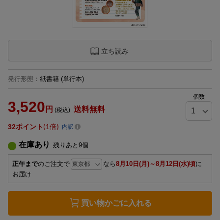
立ち読み
発行形態
：
紙書籍
(単行本)
個数
3,520
円
送料無料
(税込)
32
ポイント
1倍
内訳
在庫あり
残りあと
9
個
正午まで
のご注文で
なら
8月10日(月)～8月12日(水)頃
に
お届け
買い物かごに入れる