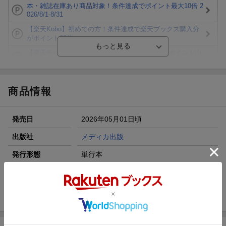
本・雑誌在庫あり商品対象！条件達成でポイント最大10倍 2
026/8/1-8/31
【楽天Kobo】初めての方！条件達成で楽天ブックス購入分
がポイント20倍
【楽天モバイルご利用者限定】条件達成で100万ポイント山
分け！
【Rakuten Fashion×楽天ブックス】条件達成で10万ポイン
ト山分け
商品情報
【スタンプカード】楽天ポイントもらえる＆抽選で豪華景品
が当たる！
発売日
2026年05月01日頃
楽天モバイル紹介キャンペーンの拡散で300円OFFクーポン
進呈
出版社
メディカ出版
条件達成で楽天限定・宝塚歌劇 宙組貸切公演ペアチケット
発行形態
単行本
が当たる
ページ数
96p
ISBN
9784840489966