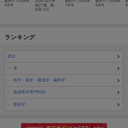
眼科ケア2026年
2026-2027年
眼科ケア2025年
眼科ケア2026年
4月号
改訂7版 眼科
7月号
9月号
点眼薬Note
加藤 浩晃
ランキング
総合
本
医学・薬学・看護学・歯科学
臨床医学専門科別
眼科学