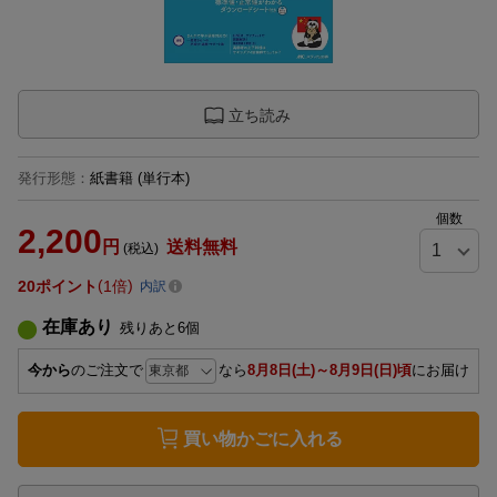
立ち読み
発行形態
：
紙書籍
(単行本)
個数
2,200
円
送料無料
(税込)
20
ポイント
1倍
内訳
在庫あり
残りあと
6
個
今から
のご注文で
なら
8月8日(土)～8月9日(日)頃
にお届け
買い物かごに入れる