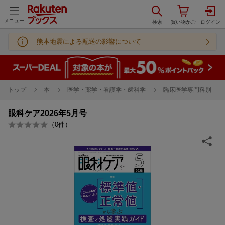
メニュー
熊本地震による配送の影響について
トップ
本
医学・薬学・看護学・歯科学
臨床医学専門科別
眼科ケア2026年5月号
（
0
件）