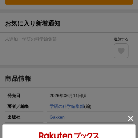
お気に入り新着通知
未追加：
学研の科学編集部
追加する
商品情報
発売日
2026年06月11日頃
著者／編集
学研の科学編集部
(編)
出版社
Gakken
発行形態
ムックその他