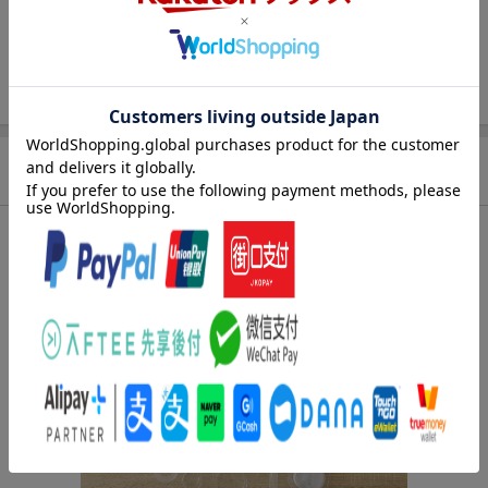
ページ数
74p
対象年齢
小学中学年
ISBN
9784057509679
商品説明
内容紹介（出版社より）