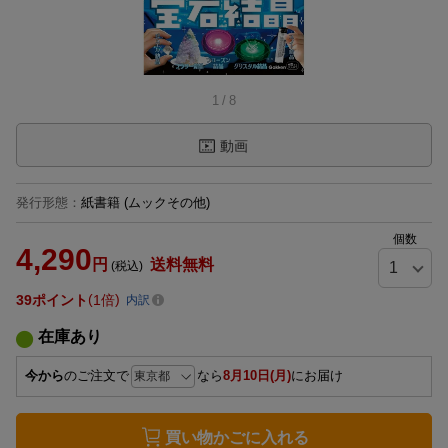
1
/
8
動画
発行形態
：
紙書籍
(ムックその他)
個数
4,290
円
送料無料
(税込)
39
ポイント
1倍
内訳
在庫あり
今から
のご注文で
なら
8月10日(月)
にお届け
買い物かごに入れる