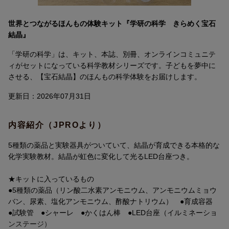
世界とつながるほんもの体験キット『学研の科学 きらめく宝石
結晶』
「学研の科学」は、キット、本誌、別冊、オンラインコミュニテ
ィがセットになっている科学教材シリーズです。子どもを夢中に
させる、【宝石結晶】のほんもの科学体験をお届けします。
更新日：2026年07月31日
内容紹介（JPROより）
5種類の薬品と実験器具がついていて、結晶が育成できる本格的な
化学実験教材。結晶が虹色に変化して光るLED台座つき。
★キットに入っているもの
●5種類の薬品（リン酸二水素アンモニウム、アンモニウムミョウ
バン、尿素、塩化アンモニウム、酢酸ナトリウム） ●育成容器
●試験管 ●シャーレ ●かくはん棒 ●LED台座（イルミネーショ
ンステージ）