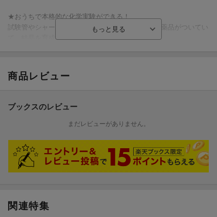
★おうちで本格的な化学実験ができる！
試験管やシャーレなどの実験器具や5種類の貴重な薬品がついてい
て、結晶を育成する実験ができます。
★5種類の薬品がついている！
薬品が5種類もついていて、それぞれちがう形の結晶が育てられま
商品レビュー
す。育つ期間はいろいろ。すぐできる結晶や、2〜3日で育つ結
晶、1〜2週間楽しく育てる結晶もあります。溶かせば、繰り返し
て結晶を育成できるものもあります。
ブックスのレビュー
●クリスタル結晶（リン酸二水素アンモニウム） ●ジュエル結晶
（アンモニウムミョウバン） ●フラワー結晶（尿素） ●スノー
まだレビューがありません。
結晶（塩化アンモニウム） ●フローズン結晶（酢酸ナトリウム）
※薬品は、第三者機関によるEN71 Part4化学実験の規格適合によ
り確認しています。
★自由研究に役立つ！
結晶の成長を観察日記につけたり、いろいろな形の結晶作りに挑
戦したり、本物の宝石みたいに着色したり。自由研究や自由工作
関連特集
に役立つアイデアを紹介しています。