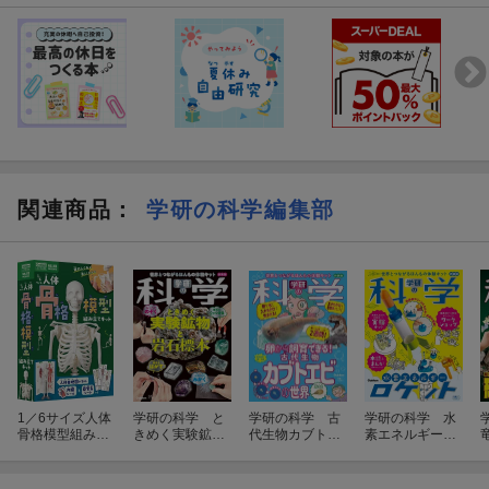
★LED台座で結晶が光る！
結晶を美しくライトアップするイルミネーションステージ（LED
台座）がついています。成長する過程や完成した結晶を置いて、
じっくり観察できます。育てた結晶が虹色に変化してキレイ！
★本誌（76ページ）
結晶の作り方と科学的な解説のキットページや、育てた結晶を使
った魔法工作、おいしい結晶レシピ、自然や生き物が作る結晶、
関連商品
：
学研の科学編集部
半導体などのページがあり、さまざまな結晶の不思議を紹介して
います。すべてふりがながついているので、お子さんが一人で読
み通すことができます。
★別冊 学研まんが「氷のひみつ」（128ページ）
『ひみつシリーズ』は小学生に大人気の学習まんが。知りたいこ
とや疑問をまんがでわかりやすく解説。1冊のまんがを通して、楽
しく知識が身につきます。今回のテーマは氷。人のくらしと氷の
歴史や透明氷についてなど、氷のおもしろい情報が満載！
1／6サイズ人体
学研の科学 と
学研の科学 古
学研の科学 水
骨格模型組み立
きめく実験鉱物
代生物カブトエ
素エネルギーロ
てキット
と岩石標本 新
ビの世界 新装
ケット 新装版
★無料のオンラインコミュニティサイト 「学研の科学 あそぶんだ
装版
版
研究所」