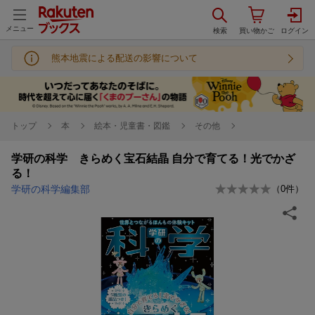
メニュー
熊本地震による配送の影響について
トップ
本
絵本・児童書・図鑑
その他
学研の科学 きらめく宝石結晶 自分で育てる！光でかざ
る！
学研の科学編集部
（
0
件）