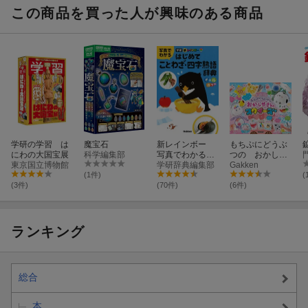
この商品を買った人が興味のある商品
読者と編集部がいっしょに遊びつくす科学コンテンツがいっぱ
い。オンラインのワークショップやライブ配信を開催。特典もお
楽しみに！
学研の学習 は
魔宝石
新レインボー
もちぷにどうぶ
にわの大国宝展
科学編集部
写真でわかる
つの おかしや
東京国立博物館
はじめてことわ
学研辞典編集部
さんスクイーズ
Gakken
ざ・四字熟語辞
(1件)
(
典（オールカラ
(3件)
(70件)
(6件)
ー）
ランキング
総合
本