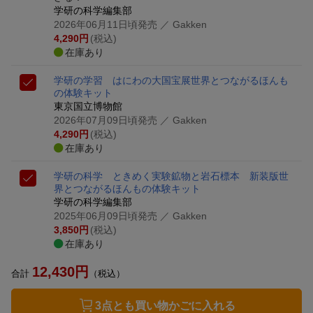
学研の科学編集部
2026年06月11日頃発売
／ Gakken
4,290
円
(税込)
在庫あり
学研の学習 はにわの大国宝展
世界とつながるほんも
の体験キット
東京国立博物館
2026年07月09日頃発売
／ Gakken
4,290
円
(税込)
在庫あり
学研の科学 ときめく実験鉱物と岩石標本 新装版
世
界とつながるほんもの体験キット
学研の科学編集部
2025年06月09日頃発売
／ Gakken
3,850
円
(税込)
在庫あり
12,430
円
合計
（税込）
3点とも買い物かごに入れる