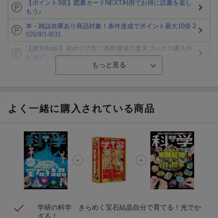
【ポイント3倍】図書カードNEXT利用でお得に読書を楽し
もう♪
本・雑誌在庫あり商品対象！条件達成でポイント最大10倍 2
026/8/1-8/31
【楽天Kobo】初めての方！条件達成で楽天ブックス購入分
がポイント20倍
【楽天モバイルご利用者限定】条件達成で100万ポイント山
分け！
【Rakuten Fashion×楽天ブックス】条件達成で10万ポイン
ト山分け
よく一緒に購入されている商品
【スタンプカード】楽天ポイントもらえる＆抽選で豪華景品
が当たる！
エントリー＆3,000円以上購入で無料データSIM（3GB/月プ
ラン）が当たる！
楽天モバイル紹介キャンペーンの拡散で300円OFFクーポン
進呈
学研の科学 きらめく宝石結晶
自分で育てる！光でか
ざる！