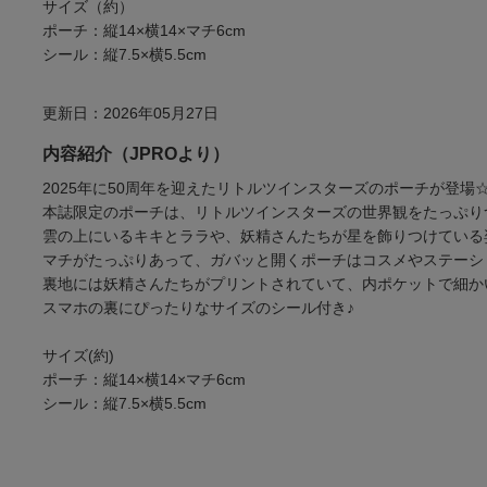
サイズ（約）
ポーチ：縦14×横14×マチ6cm
シール：縦7.5×横5.5cm
更新日：2026年05月27日
内容紹介（JPROより）
2025年に50周年を迎えたリトルツインスターズのポーチが登場
本誌限定のポーチは、リトルツインスターズの世界観をたっぷり
雲の上にいるキキとララや、妖精さんたちが星を飾りつけている
マチがたっぷりあって、ガバッと開くポーチはコスメやステーシ
裏地には妖精さんたちがプリントされていて、内ポケットで細か
スマホの裏にぴったりなサイズのシール付き♪
サイズ(約)
ポーチ：縦14×横14×マチ6cm
シール：縦7.5×横5.5cm