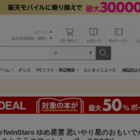
ログイン
楽天会員登録（無料）
買い物かご
お知らせ
Myクーポン
本
ゲーム
グッズ
PCソフト・周辺機器
エンタメニュース
雑誌読み
ttleTwinStars ゆめ星雲 思いやり星のおも