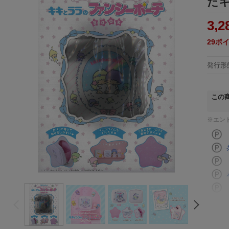
た
3,2
29
ポ
発行形
この
※エン