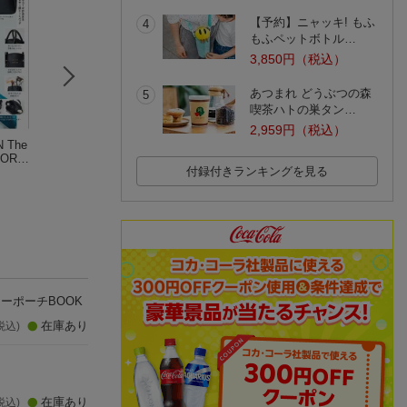
【予約】ニャッキ! もふ
4
もふペットボトル…
3,850円（税込）
あつまれ どうぶつの森
5
喫茶ハトの巣タン…
2,959円（税込）
 The
サンリオ LITTLE T
KIDDY LAND FAN B
SANRIO CHARA
TORE
WIN STARS ほしぞら
OOK
RS MINI BOOK
付録付きランキングを見る
 BAG
トゥインクルストー
玩具
いさなゲームブッ
寺西恵里子
(5件)
リー 【6個入りBO
ク リトルツイン
(1件)
X】
ターズとあそぼう
シーポーチBOOK
在庫あり
税込)
在庫あり
税込)