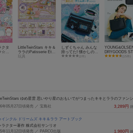
ラクタ
LittleTwinStars キキ＆
しずくちゃん みんな
YOUNG&OLSEN
ラ☆ぎ
ララのPatisserie Etoil
持ってた! 懐かしのデ
DRYGOODS S
ック
e 【8個入りBOX】
玩具
ニムポーチBOOK
BELTED TOTE
(2件)
(15件)
BOOK
ttleTwinStars ゆめ星雲 思いやり星のおもいでがつまったキキとララのファン
26年05月27日頃発売
／ 宝島社
3,289
円
(
ゥインクル ドリームズ キキ＆ララ アートブック
ャラクター著作 株式会社サンリオ
25年11月12日頃発売
／ PARCO出版
1,980
円
(