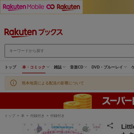
トップ
本・コミック
雑誌
音楽CD
DVD・ブルーレイ
熊本地震による配送の影響について
現
トップ
>
本
>
付録付き
>
付録付き
在
地
Li