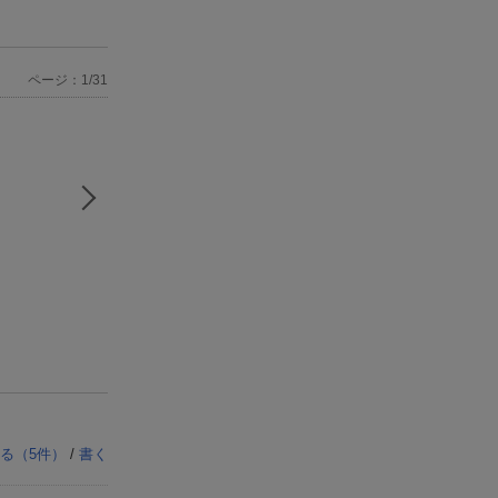
ページ：1/31
る（
5
件）
/
書く