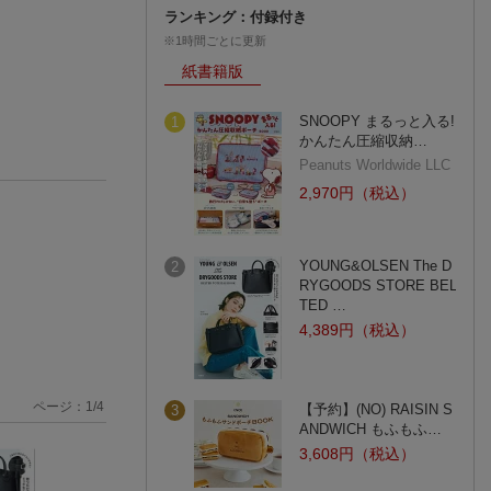
ランキング：付録付き
※1時間ごとに更新
紙書籍版
SNOOPY まるっと入る!
1
かんたん圧縮収納…
Peanuts Worldwide LLC
2,970円（税込）
YOUNG&OLSEN The D
2
RYGOODS STORE BEL
TED …
4,389円（税込）
ページ：
1
/
4
【予約】(NO) RAISIN S
3
ANDWICH もふもふ…
3,608円（税込）