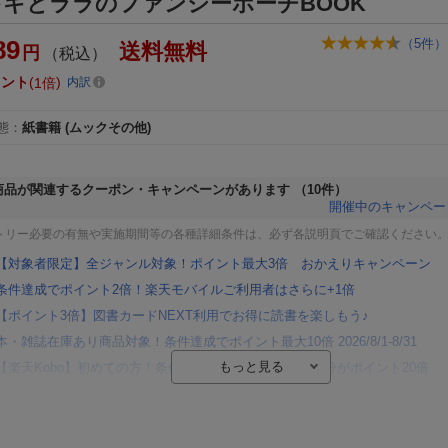
キキとララのファンシーポーチBOOK
89
（
5
件）
送料無料
円
（税込）
イント
1倍
内訳
態
：
紙書籍
(ムックその他)
商品が関連するクーポン・キャンペーンがあります
（10件）
開催中のキャンペー
トリー必要の有無や実施期間等の各種詳細条件は、必ず各説明頁でご確認ください
【対象者限定】全ジャンル対象！ポイント最大3倍 おかえりキャンペーン
条件達成でポイント2倍！楽天モバイルご利用者はさらに+1倍
【ポイント3倍】図書カードNEXT利用でお得に読書を楽しもう♪
本・雑誌在庫あり商品対象！条件達成でポイント最大10倍 2026/8/1-8/31
【楽天Kobo】初めての方！条件達成で楽天ブックス購入分がポイント20倍
【楽天モバイルご利用者限定】条件達成で100万ポイント山分け！
【Rakuten Fashion×楽天ブックス】条件達成で10万ポイント山分け
【スタンプカード】楽天ポイントもらえる＆抽選で豪華景品が当たる！