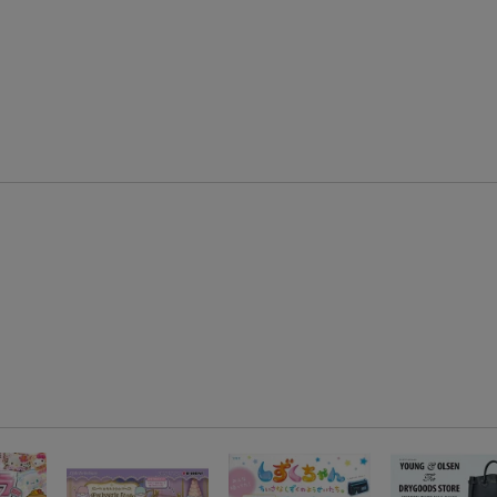
エントリー＆3,000円以上購入で無料データSIM（3GB/月プラン）が当たる！
楽天モバイル紹介キャンペーンの拡散で300円OFFクーポン進呈