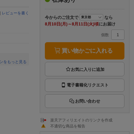
楽天チケット
エンタメニュース
|
レビューを書く
推し楽
今から
のご注文で
なら
8月10日(月)～8月11日(火)頃
にお届け
個数
買い物かごに入れる
ンをもっと見る
。
電子書籍化リクエスト
お問い合わせ
楽天アフィリエイトのリンクを作成
不適切な商品を報告