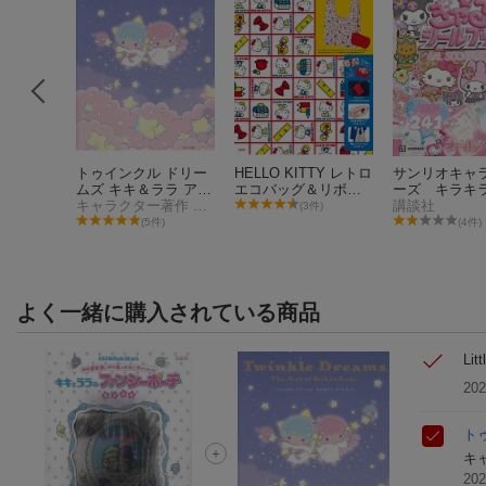
小物が迷子
トゥインクル ドリー
HELLO KITTY レトロ
サンリオキャ
 保冷・保
ムズ キキ＆ララ アー
エコバッグ＆リボン
ーズ キラキ
ズボラに
トブック
キャラクター著作 株式会社サンリオ
ポーチBOOK
ゃるシールブ
講談社
件)
(3件)
ルダーバ
(5件)
(4件)
よく一緒に購入されている商品
Li
20
ト
キ
20