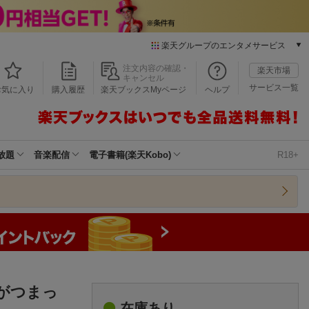
楽天グループのエンタメサービス
本/ゲーム/CD/DVD
注文内容の確認・
楽天市場
キャンセル
楽天ブックス
サービス一覧
お気に入り
購入履歴
楽天ブックスMyページ
ヘルプ
電子書籍
楽天Kobo
雑誌読み放題
楽天マガジン
放題
音楽配信
電子書籍(楽天Kobo)
R18+
音楽配信
楽天ミュージック
動画配信
楽天TV
動画配信ガイド
Rakuten PLAY
無料テレビ
Rチャンネル
いでがつまっ
チケット
在庫あり