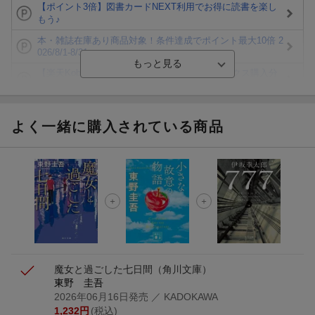
【ポイント3倍】図書カードNEXT利用でお得に読書を楽し
もう♪
本・雑誌在庫あり商品対象！条件達成でポイント最大10倍 2
026/8/1-8/31
【楽天Kobo】初めての方！条件達成で楽天ブックス購入分
がポイント20倍
【楽天モバイルご利用者限定】条件達成で100万ポイント山
分け！
よく一緒に購入されている商品
【Rakuten Fashion×楽天ブックス】条件達成で10万ポイン
ト山分け
【スタンプカード】楽天ポイントもらえる＆抽選で豪華景品
が当たる！
エントリー＆3,000円以上購入で無料データSIM（3GB/月プ
ラン）が当たる！
魔女と過ごした七日間
（角川文庫）
東野 圭吾
2026年06月16日発売
／ KADOKAWA
1,232
円
(税込)