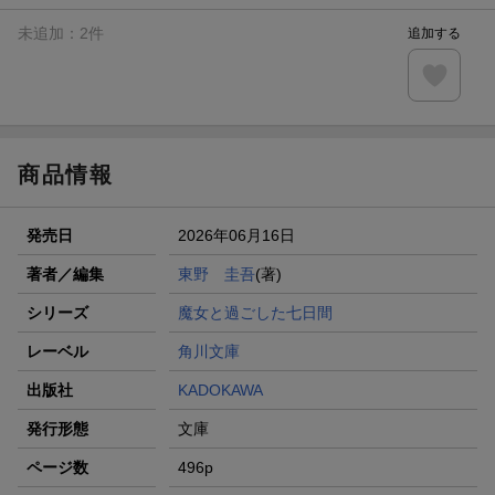
未追加：
2
件
追加する
商品情報
発売日
2026年06月16日
著者／編集
東野 圭吾
(著)
シリーズ
魔女と過ごした七日間
レーベル
角川文庫
出版社
KADOKAWA
発行形態
文庫
ページ数
496p