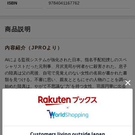
ISBN
9784041167762
商品説明
内容紹介（JPROより）
AIによる監視システムが強化された日本。指名手配犯捜しのスペ
シャリストだった元刑事、月沢克司が何者かに殺害された。息子
の陸真は父の死後、自宅で見覚えのない女性の名前が書かれた書
類を見つける。不審に思い、親友とともにその人物のことを調べ
始めた陸真は、やがて不思議な“力”を持つ女性、羽原円華に出会
う。警察による捜査が難航する中、事情を知った円華に導かれ、
陸真は自身で父の死の真相を探り始める。
内容紹介（「BOOK」データベースより）
ＡＩによる監視システムが強化された日本。指名手配犯捜しのス