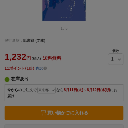
1
/
5
発行形態
：
紙書籍
(文庫)
個数
1,232
円
送料無料
(税込)
11
ポイント
1倍
内訳
在庫あり
今から
のご注文で
なら
8月11日(火)～8月12日(水)頃
にお
届け
買い物かごに入れる