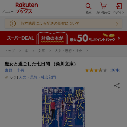
メニュー
熊本地震による配送の影響について
トップ
本
文庫
人文・思想・社会
魔女と過ごした七日間 （角川文庫）
東野 圭吾
（
36
件）
6
(↑)
人文・思想・社会部門