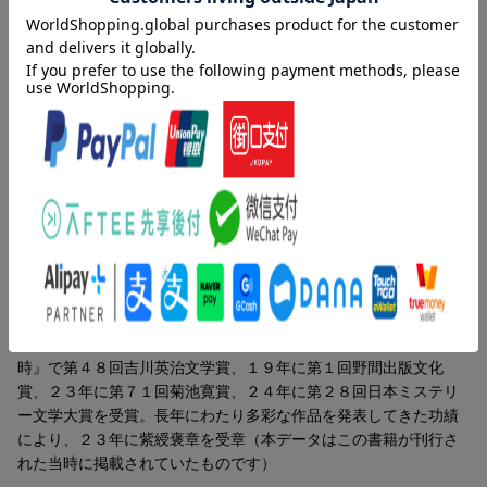
ペシャリストだった元刑事、月沢克司が何者かに殺害された。息
子の陸真は父の死後、自宅で見覚えのない女性の名前が書かれた
書類を見つける。不審に思い、親友とともにその人物のことを調
べ始めた陸真は、やがて不思議な“力”を持つ女性、羽原円華に出会
う。警察による捜査が難航する中、事情を知った円華に導かれ、
陸真は自身で父の死の真相を探り始める。
著者情報（「BOOK」データベースより）
東野圭吾（ヒガシノケイゴ）
１９５８年大阪府生まれ。８５年『放課後』で第３１回江戸川乱
歩賞を受賞しデビュー。９９年『秘密』で第５２回日本推理作家
協会賞、２００６年『容疑者Ｘの献身』で第１３４回直木賞、１
２年『ナミヤ雑貨店の奇蹟』で第７回中央公論文芸賞、１３年
『夢幻花』で第２６回柴田錬三郎賞、１４年『祈りの幕が下りる
時』で第４８回吉川英治文学賞、１９年に第１回野間出版文化
賞、２３年に第７１回菊池寛賞、２４年に第２８回日本ミステリ
ー文学大賞を受賞。長年にわたり多彩な作品を発表してきた功績
により、２３年に紫綬褒章を受章（本データはこの書籍が刊行さ
れた当時に掲載されていたものです）