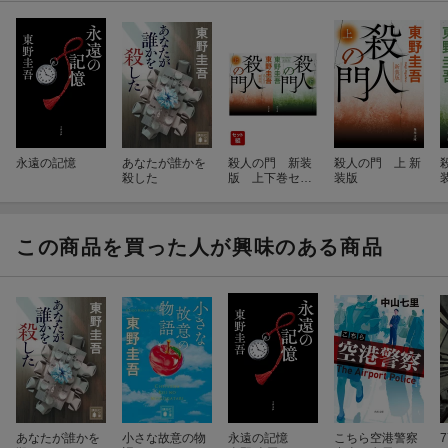
永遠の記憶
あなたが誰かを
殺人の門 新装
殺人の門 上 新
殺した
版 上下巻セッ
装版
ト
この商品を買った人が興味のある商品
あなたが誰かを
小さな故意の物
永遠の記憶
こちら空港警察