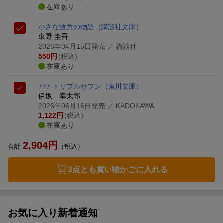
在庫あり
小さな故意の物語
（講談社文庫）
東野 圭吾
2026年04月15日発売
／ 講談社
550
円
(税込)
在庫あり
777 トリプルセブン
（角川文庫）
伊坂 幸太郎
2026年06月16日発売
／ KADOKAWA
1,122
円
(税込)
在庫あり
2,904
円
合計
（税込）
3点とも買い物かごに入れる
お気に入り新着通知