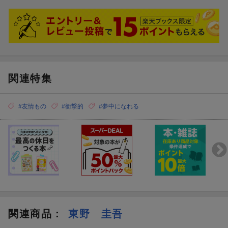
関連特集
#友情もの
#衝撃的
#夢中になれる
関連商品
：
東野 圭吾