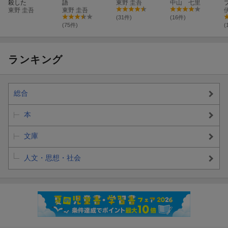
殺した
語
東野 圭吾
中山 七里
東野 圭吾
東野 圭吾
(31件)
(16件)
(75件)
(
ランキング
総合
本
文庫
人文・思想・社会