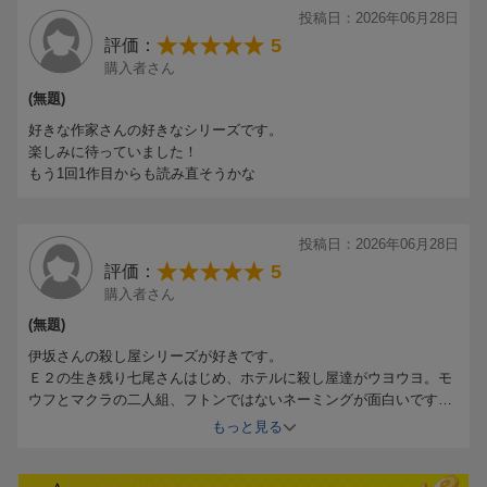
やっぱり面白い！ハラハラする展開はたまりませんね。またグラス
投稿日：2026年06月28日
ホッパーから通して読んでみようと思います。
5
評価：
購入者さん
(無題)
好きな作家さんの好きなシリーズです。
楽しみに待っていました！
もう1回1作目からも読み直そうかな
投稿日：2026年06月28日
5
評価：
購入者さん
(無題)
伊坂さんの殺し屋シリーズが好きです。
Ｅ２の生き残り七尾さんはじめ、ホテルに殺し屋達がウヨウヨ。モ
ウフとマクラの二人組、フトンではないネーミングが面白いです。
懐かしい殺し屋の名前も出きて楽しめました。
もっと見る