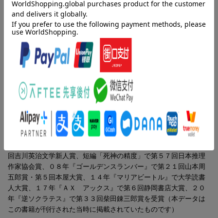
やることなすことツキに見放されている殺し屋・七尾。通称「天
道虫」と呼ばれる彼が請け負ったのは、超高級ホテルの一室にプ
レゼントを届けるという「簡単かつ安全な仕事」のはずだった
ー。時を同じくして、そのホテルには驚異的な記憶力を備えた女
性・紙野結花が身を潜めていた。彼女を狙って、非合法な裏の仕
事を生業にする人間たちが集まってくるのだがー。一気読みエン
タメ小説の最高到達点！
著者情報（「BOOK」データベースより）
伊坂幸太郎（イサカコウタロウ）
１９７１年千葉県生まれ。９５年東北大学法学部卒業。２０００
年『オーデュボンの祈り』で第５回新潮ミステリー倶楽部賞を受
賞しデビュー。０４年『アヒルと鴨のコインロッカー』で第２５
回吉川英治文学新人賞、短編「死神の精度」で第５７回日本推理
作家協会賞、０８年『ゴールデンスランバー』で第２１回山本周
五郎賞・第５回本屋大賞、１４年『マリアビートル』で大学読書
人大賞、１７年『ＡＸ アックス』で第６回静岡書店大賞、２０
年『逆ソクラテス』で第３３回柴田錬三郎賞を受賞（本データは
この書籍が刊行された当時に掲載されていたものです）