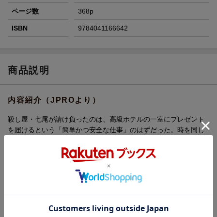
ページ数
368p
ISBN
9784041166642
商品説明
内容紹介（JPROより）
殺し屋・七尾が請け負ったのは、高級ホテルの一室にプレゼント
を届けるという「簡単かつ安全な仕事」のはずだった。時を同じ
くして、そのホテルには驚異的な記憶力を備えた女性・紙野結花
が身を潜めていた。
777 トリプルセブン
解説 鈴木結生
内容紹介（「BOOK」データベースより）