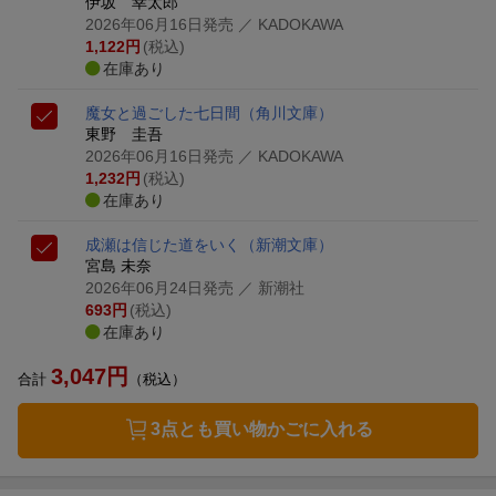
伊坂 幸太郎
2026年06月16日発売
／ KADOKAWA
1,122
円
(税込)
在庫あり
魔女と過ごした七日間
（角川文庫）
東野 圭吾
2026年06月16日発売
／ KADOKAWA
1,232
円
(税込)
在庫あり
成瀬は信じた道をいく
（新潮文庫）
宮島 未奈
2026年06月24日発売
／ 新潮社
693
円
(税込)
在庫あり
3,047
円
合計
（税込）
3点とも買い物かごに入れる