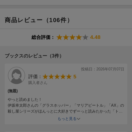
商品レビュー（106件）
4.48
総合評価：
ブックスのレビュー（3件）
投稿日：2026年07月07日
5
評価：
購入者さん
(無題)
やっと読めました！
伊坂幸太郎さんの「グラスホッパー」「マリアビートル」「AX」の
殺し屋シリーズがほんっとに大好きでずーっと読みたかった「トリ
プルセブン」。前から発売されていたのは分かっていましたが他の
もっと見る
3冊が文庫本なのでどうしても揃えたくて…この度文庫で発売され
たのを機に遂にゲットできました。