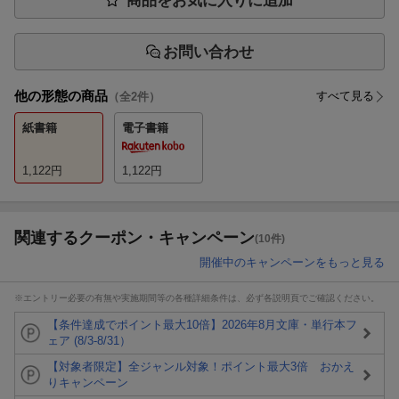
商品をお気に入りに追加
お問い合わせ
他の形態の商品
すべて見る
（全
2
件）
紙書籍
電子書籍
1,122
円
1,122
円
関連するクーポン・キャンペーン
(10件)
開催中のキャンペーンをもっと見る
※エントリー必要の有無や実施期間等の各種詳細条件は、必ず各説明頁でご確認ください。
【条件達成でポイント最大10倍】2026年8月文庫・単行本フ
ェア (8/3-8/31）
【対象者限定】全ジャンル対象！ポイント最大3倍 おかえ
りキャンペーン