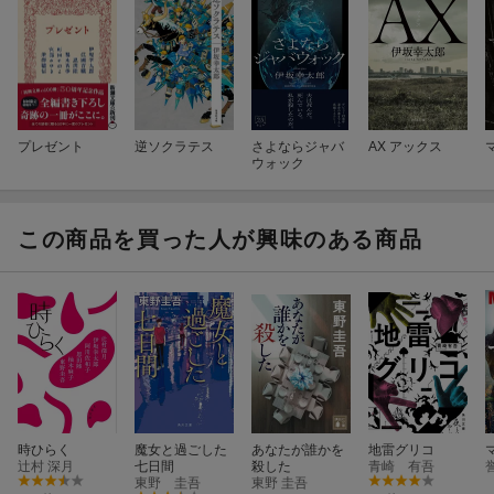
プレゼント
逆ソクラテス
さよならジャバ
AX アックス
ウォック
この商品を買った人が興味のある商品
時ひらく
魔女と過ごした
あなたが誰かを
地雷グリコ
辻村 深月
七日間
殺した
青崎 有吾
東野 圭吾
東野 圭吾