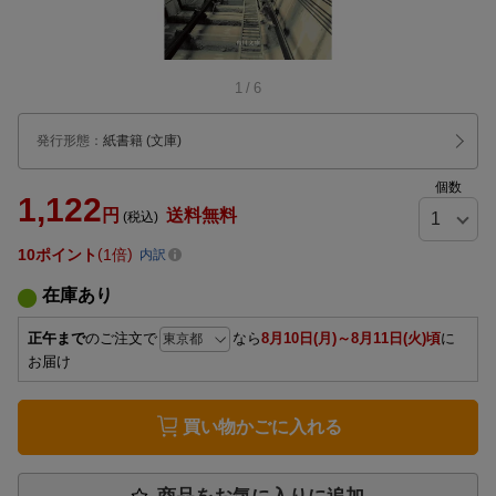
1
/
6
発行形態
：
紙書籍
(文庫)
個数
1,122
円
送料無料
(税込)
10
ポイント
1倍
内訳
在庫あり
正午まで
のご注文で
なら
8月10日(月)～8月11日(火)頃
に
お届け
買い物かごに入れる