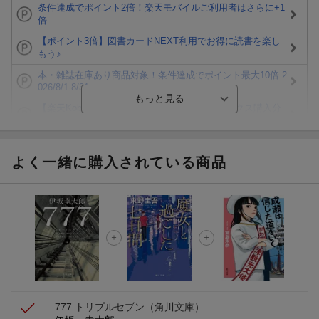
条件達成でポイント2倍！楽天モバイルご利用者はさらに+1
倍
【ポイント3倍】図書カードNEXT利用でお得に読書を楽し
もう♪
本・雑誌在庫あり商品対象！条件達成でポイント最大10倍 2
026/8/1-8/31
【楽天Kobo】初めての方！条件達成で楽天ブックス購入分
がポイント20倍
【楽天モバイルご利用者限定】条件達成で100万ポイント山
分け！
よく一緒に購入されている商品
【Rakuten Fashion×楽天ブックス】条件達成で10万ポイン
ト山分け
【スタンプカード】楽天ポイントもらえる＆抽選で豪華景品
が当たる！
エントリー＆3,000円以上購入で無料データSIM（3GB/月プ
ラン）が当たる！
777 トリプルセブン
（角川文庫）