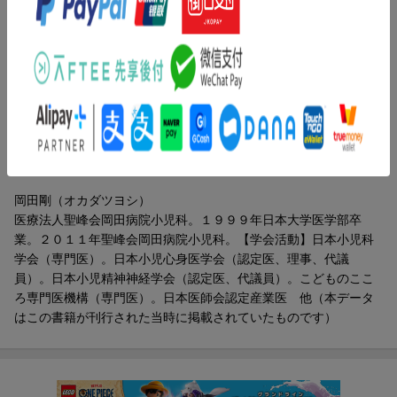
いった
る前に／無理をさせるより本人に合った学習環境を ほか）／第
多様なテーマについても取り上げ、実践的な支援の道筋を示しま
４章 さまざまな壁にぶつかったとき（学校側は個々の「勉強困
す。
難」を理解し支援体制を／「ゼロから作り上げる課題」ができな
い子 ほか）／第５章 中学校は大人への跳躍台（中学校は小学
発達障害への向き合い方に「絶対の正解」はありません。
校と大きく環境が変わる／社会に出るための準備期間としての中
だからこそ、保護者だけではなく保育者・教師・医療者など、
学校生活 ほか）
子どもに関わるすべての大人が共通の視点を持ち、
無理なく長く支えていくことが大切です。
著者情報（「BOOK」データベースより）
発達障害の子どもたちが自信をもって日々を過ごしていくため
岡田剛（オカダツヨシ）
に。
医療法人聖峰会岡田病院小児科。１９９９年日本大学医学部卒
本書は、そのための確かな指針となる実践的ガイドです。
業。２０１１年聖峰会岡田病院小児科。【学会活動】日本小児科
第1章 子どもの発達障害を理解する
学会（専門医）。日本小児心身医学会（認定医、理事、代議
第2章 幼児期から始まる社会とのかかわり
員）。日本小児精神神経学会（認定医、代議員）。こどものここ
第3章 楽しい小学校生活を送るために
ろ専門医機構（専門医）。日本医師会認定産業医 他（本データ
第4章 さまざまな壁にぶつかったとき
はこの書籍が刊行された当時に掲載されていたものです）
第5章 中学生は大人への跳躍台