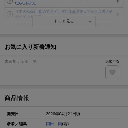
026/8/1-8/31
【楽天Kobo】初めての方！条件達成で楽天ブックス購入分
がポイント20倍
【楽天モバイルご利用者限定】条件達成で100万ポイント山
分け！
【Rakuten Fashion×楽天ブックス】条件達成で10万ポイン
ト山分け
お気に入り新着通知
【スタンプカード】楽天ポイントもらえる＆抽選で豪華景品
が当たる！
未追加：
岡田 剛
追加する
楽天モバイル紹介キャンペーンの拡散で300円OFFクーポン
進呈
条件達成で楽天限定・宝塚歌劇 宙組貸切公演ペアチケット
が当たる
商品情報
発売日
2026年04月21日頃
著者／編集
岡田 剛
(著)