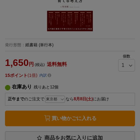
発行形態
：
紙書籍
(単行本)
個数
1,650
円
送料無料
(税込)
15
ポイント
1倍
内訳
在庫あり
残りあと
12
個
正午まで
のご注文で
なら
8月8日(土)
にお届け
買い物かごに入れる
商品をお気に入りに追加