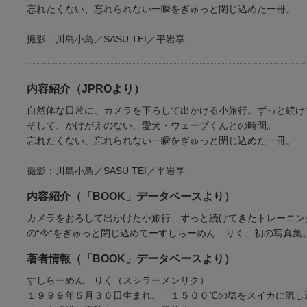
忘れたくない、忘れられない一瞬をぎゅっと閉じ込めた一冊。
撮影：川島小鳥／SASU TEI／平岩享
内容紹介（JPROより）
自然体な日常に、カメラを下ろして出かける小旅行。ずっと続け
そして、かけがえのない、愛犬・ウェーブくんとの時間。
忘れたくない、忘れられない一瞬をぎゅっと閉じ込めた一冊。
撮影：川島小鳥／SASU TEI／平岩享
内容紹介（「BOOK」データベースより）
カメラをおろして出かけた小旅行、ずっと続けてきたトレーニン
の“今”をぎゅっと閉じ込めてーすしらーめん りく、初の写真
著者情報（「BOOK」データベースより）
すしらーめん りく（スシラーメンリク）
１９９９年５月３０日生まれ。「１５００℃の塩をスイカに流し