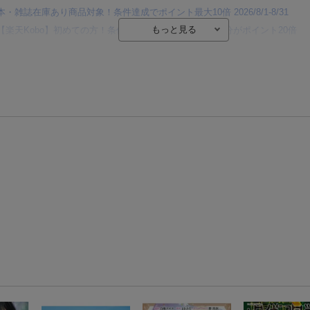
本・雑誌在庫あり商品対象！条件達成でポイント最大10倍 2026/8/1-8/31
【楽天Kobo】初めての方！条件達成で楽天ブックス購入分がポイント20倍
【楽天モバイルご利用者限定】条件達成で100万ポイント山分け！
【Rakuten Fashion×楽天ブックス】条件達成で10万ポイント山分け
【スタンプカード】楽天ポイントもらえる＆抽選で豪華景品が当たる！
楽天モバイル紹介キャンペーンの拡散で300円OFFクーポン進呈
条件達成で楽天限定・宝塚歌劇 宙組貸切公演ペアチケットが当たる