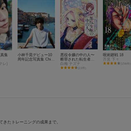
t写真集
小林千晃デビュー10
悪役令嬢の中の人〜
呪術廻戦 18
周年記念写真集 Chia
断罪された転生者の
芥見 下々
テレ)
more
ため嘘つきヒロイン
白梅 ナズナ
(158件)
に復讐いたします〜
(23件)
(1)
てきたトレーニングの成果まで。