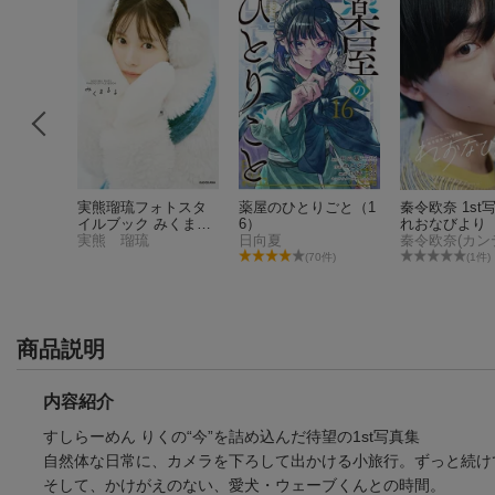
t写真集
実熊瑠琉フォトスタ
薬屋のひとりごと（1
秦令欧奈 1s
未定）
イルブック みくまる
6）
れおなびより
る
実熊 瑠琉
日向夏
秦令欧奈(カン
(70件)
(1件)
商品説明
内容紹介
すしらーめん りくの“今”を詰め込んだ待望の1st写真集
自然体な日常に、カメラを下ろして出かける小旅行。ずっと続け
そして、かけがえのない、愛犬・ウェーブくんとの時間。