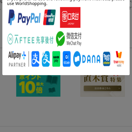
ル「ＳＵＳＨＩ ＲＡＭＥＮ【Ｒｉｋｕ】」で伝説的人気に。国内外か
。遊びを極めてどこまでも追求する姿が話題を呼び、ファンが増え続け