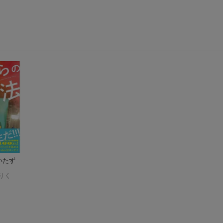
いたず
りく