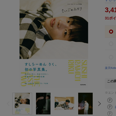
3,4
31
ポ
楽天Ko
この
※エン