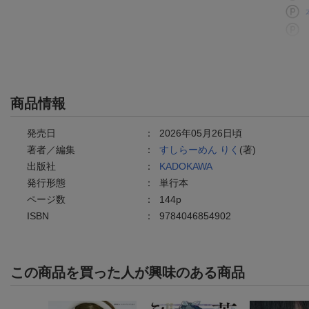
商品情報
発売日
：
2026年05月26日頃
著者／編集
：
すしらーめん りく
(著)
出版社
：
KADOKAWA
発行形態
：
単行本
ページ数
：
144p
ISBN
：
9784046854902
この商品を買った人が興味のある商品