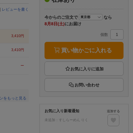
楽天チケット
エンタメニュース
|
レビューを書く
推し楽
今から
のご注文で
なら
8月8日(土)
にお届け
個数
3,410
円
買い物かごに入れる
3,410
円
ー
お問い合わせ
ンをもっと見る
。
お気に入り新着通知
追加する
未追加：
すしらーめん りく