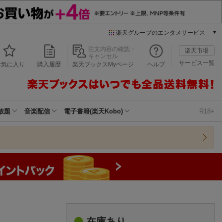
楽天グループのエンタメサービス
本/ゲーム/CD/DVD
注文内容の確認・
楽天市場
キャンセル
楽天ブックス
サービス一覧
お気に入り
購入履歴
楽天ブックスMyページ
ヘルプ
電子書籍
楽天Kobo
雑誌読み放題
楽天マガジン
放題
音楽配信
電子書籍(楽天Kobo)
R18+
音楽配信
楽天ミュージック
動画配信
楽天TV
動画配信ガイド
Rakuten PLAY
無料テレビ
Rチャンネル
チケット
在庫あり