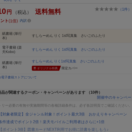
10
（
1
件）
送料無料
円
（税込）
イント
1倍
内訳
紙書籍
(単行
すしらーめん りく 1st写真集 さいごのふたり
本)
電子書籍
(楽
すしらーめん りく 1st写真集 さいごのふたり
天Kobo)
すしらーめん りく1st写真集 さいごのふたり
紙書籍
(単行
本)
限定カバー
オリジナル特典
bo電子書籍ストアについて
商品が関連するクーポン・キャンペーンがあります
（10件）
開催中のキャンペー
トリー必要の有無や実施期間等の各種詳細条件は、必ず各説明頁でご確認ください
【対象者限定】全ジャンル対象！ポイント最大3倍 おかえりキャンペーン
条件達成でポイント2倍！楽天モバイルご利用者はさらに+1倍
【ポイント3倍】図書カードNEXT利用でお得に読書を楽しもう♪