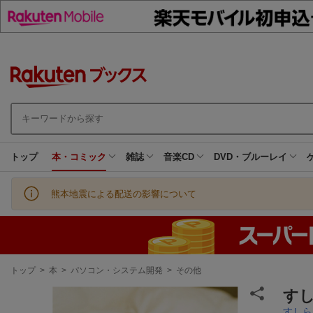
トップ
本・コミック
雑誌
音楽CD
DVD・ブルーレイ
熊本地震による配送の影響について
現
トップ
>
本
>
パソコン・システム開発
>
その他
在
地
すし
すしら