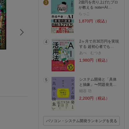
2億円を売り上げたプロ
3
が教える note×AI…
らっこ
1,870円（税込）
2ヶ月で月30万円を実現
4
する 超初心者でも…
あべ むつき
ONE PIECE 111
呪術廻戦 19
ONE PIECE 112
尾田 栄一郎
芥見 下々
尾田 栄一郎
1,980円（税込）
(210件)
(176件)
(174件)
システム開発と「具体
5
と抽象」〜問題発見…
細谷 功
2,200円（税込）
パソコン・システム開発ランキングを見る