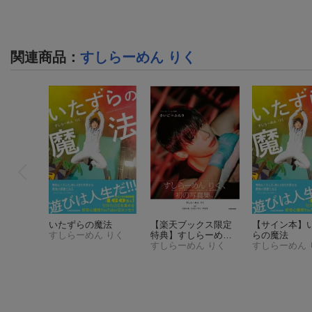
関連商品
：
すしらーめん りく
いたずらの魔法
【楽天ブックス限定
【サイン本】
すしらーめん りく
特典】すしらーめん
らの魔法
りく1st写真集 さい
すしらーめん りく
すしらーめん 
ごのふたり(限定カバ
ー)