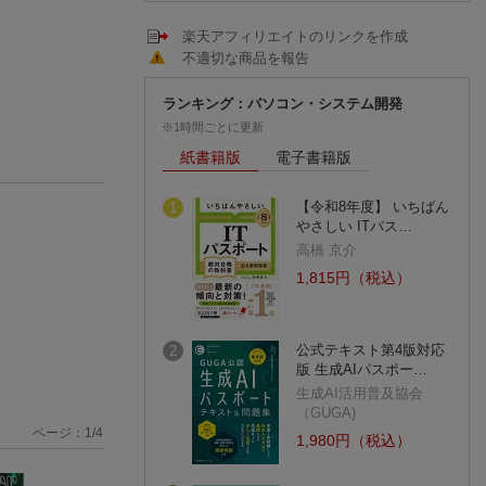
楽天アフィリエイトのリンクを作成
不適切な商品を報告
ランキング：パソコン・システム開発
※1時間ごとに更新
紙書籍版
電子書籍版
【令和8年度】 いちばん
1
やさしい ITパス…
高橋 京介
1,815円（税込）
公式テキスト第4版対応
2
版 生成AIパスポー…
生成AI活用普及協会
（GUGA)
ページ：
1
/
4
1,980円（税込）