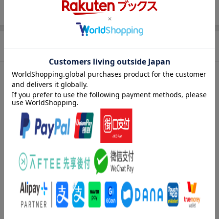
ISBN
9784413047487
商品説明
内容紹介（JPROより）
ここ数年にわたって新たな発見が相次ぐ日本の古代史◎日本人の
ルーツは東南アジアか◎異常気象の食糧難で生まれた弥生の戦乱
◎ヤマト政権を支えた水銀による国際貿易とは…日本人はいかに
生まれ日本の国をどう作り上げていったのか。新発見で読み解く
古代史の最前線に迫ります。
内容紹介（「BOOK」データベースより）
私たちはいかにして日本人になったのか！１１万年の歴史が現代
の日本につながる衝撃。