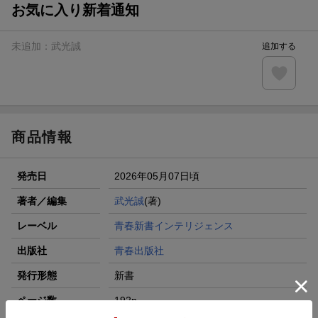
お気に入り新着通知
未追加：
武光誠
追加する
商品情報
発売日
2026年05月07日頃
著者／編集
武光誠
(著)
レーベル
青春新書インテリジェンス
出版社
青春出版社
発行形態
新書
ページ数
192p