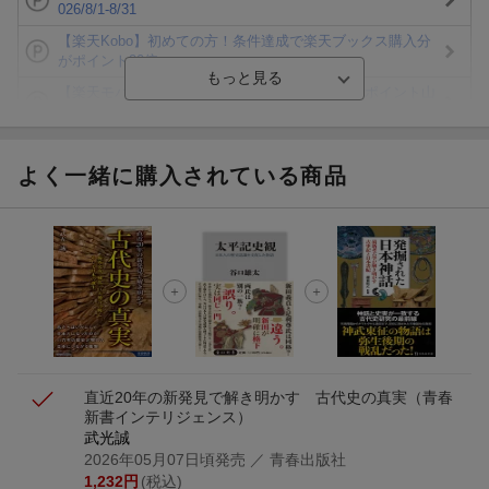
026/8/1-8/31
【楽天Kobo】初めての方！条件達成で楽天ブックス購入分
がポイント20倍
【楽天モバイルご利用者限定】条件達成で100万ポイント山
分け！
【Rakuten Fashion×楽天ブックス】条件達成で10万ポイン
ト山分け
よく一緒に購入されている商品
【スタンプカード】楽天ポイントもらえる＆抽選で豪華景品
が当たる！
エントリー＆3,000円以上購入で無料データSIM（3GB/月プ
ラン）が当たる！
楽天モバイル紹介キャンペーンの拡散で300円OFFクーポン
進呈
直近20年の新発見で解き明かす 古代史の真実
（青春
新書インテリジェンス）
武光誠
2026年05月07日頃発売
／ 青春出版社
1,232
円
(税込)