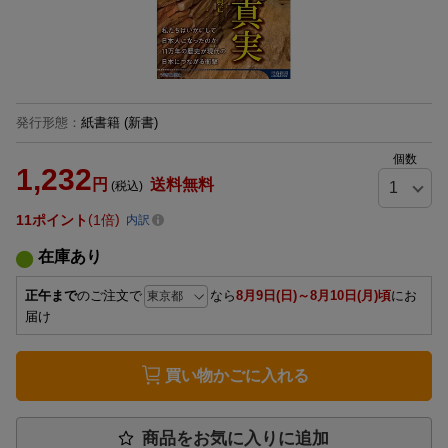
発行形態
：
紙書籍
(新書)
個数
1,232
円
送料無料
(税込)
11
ポイント
1倍
内訳
在庫あり
正午まで
のご注文で
なら
8月9日(日)～8月10日(月)頃
にお
届け
買い物かごに入れる
商品をお気に入りに追加