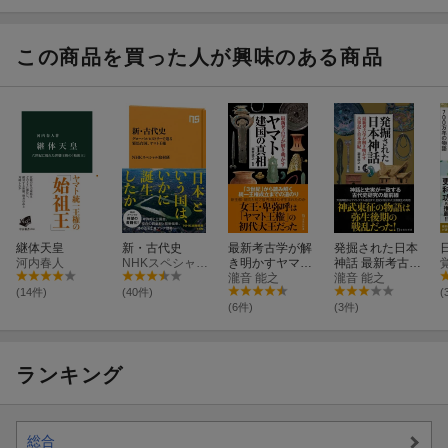
く中世という時
道
代ーKAWADE夢
新書
この商品を買った人が興味のある商品
継体天皇
新・古代史
最新考古学が解
発掘された日本
河内春人
NHKスペシャル取材班
き明かすヤマト
神話 最新考古学
建国の真相
瀧音 能之
が解き明かす古
瀧音 能之
事記と日本書紀
(14件)
(40件)
(
(6件)
(3件)
ランキング
総合