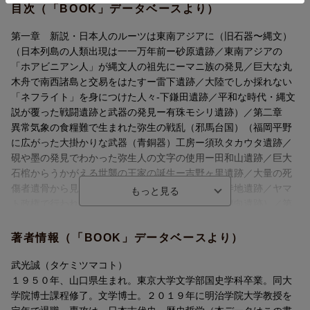
目次（「BOOK」データベースより）
第一章 新説・日本人のルーツは東南アジアに（旧石器〜縄文）
（日本列島の人類出現は一一万年前ー砂原遺跡／東南アジアの
「ホアビニアン人」が縄文人の祖先にーマニ族の発見／巨大な丸
木舟で南西諸島と交易をはたすー雷下遺跡／大陸でしか採れない
「ネフライト」を身につけた人々-下鎌田遺跡／平和な時代・縄文
説が覆った戦闘遺跡と武器の発見ー有珠モシリ遺跡）／第二章
異常気象の食糧難で生まれた弥生の戦乱（邪馬台国）（福岡平野
に広がった大掛かりな武器（青銅器）工房ー須玖タカウタ遺跡／
硯や墨の発見でわかった弥生人の文字の使用ー田和山遺跡／巨大
石棺からうかがえる世襲の王家の誕生ー吉野ヶ里遺跡／大量の死
傷者遺骨から見えてきた寒冷期の戦乱跡ー青谷上寺地遺跡／ヤマ
ト政権で行われた国を統べるための様々な呪術ー纏向遺跡）／第
三章 ヤマト政権を支えた水銀による国際貿易（古墳時代）（大
王の墓から出土した大量の「朱」の持つ意味ー桜井茶臼山古墳／
著者情報（「BOOK」データベースより）
淡路島で発見された銅鐸が示したヤマトから自立した国家ー松帆
銅鐸／高度な鉄工技術で作られた巨大な「蛇行剣」と「盾型銅
武光誠（タケミツマコト）
鏡」-富雄丸山古墳／応神天皇がはたした百済との友好関係を裏づ
１９５０年、山口県生まれ。東京大学文学部国史学科卒業。同大
ける証拠ー土師ニサンザイ古墳／朝鮮半島からの大量の移民によ
学院博士課程修了。文学博士。２０１９年に明治学院大学教授を