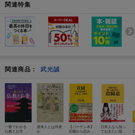
関連特集
関連商品
：
武光誠
一冊でわかる
渡来人とは何者
【バーゲン本】
日本人なら知っ
仏教とお寺
か
荘園から読み解
ておきたい陰陽