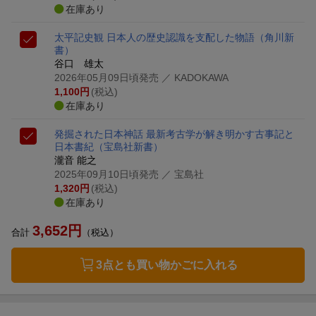
在庫あり
太平記史観 日本人の歴史認識を支配した物語
（角川新
書）
谷口 雄太
2026年05月09日頃発売
／ KADOKAWA
1,100
円
(税込)
在庫あり
発掘された日本神話 最新考古学が解き明かす古事記と
日本書紀
（宝島社新書）
瀧音 能之
2025年09月10日頃発売
／ 宝島社
1,320
円
(税込)
在庫あり
3,652
円
合計
（税込）
3点とも買い物かごに入れる