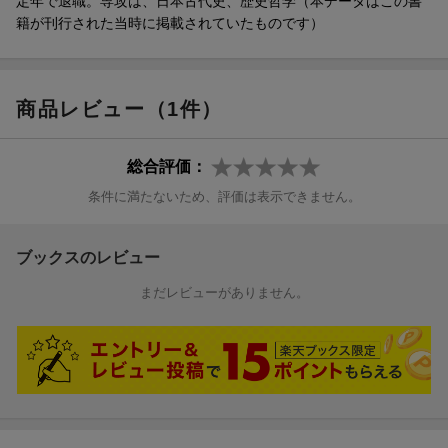
る革新的な技術の拡大ー覚張氏の新説）／第四章 蘇我氏の強大
定年で退職。専攻は、日本古代史、歴史哲学（本データはこの書
な勢力と天皇制の誕生（飛鳥時代）（政権内の高い事務処理能力
籍が刊行された当時に掲載されていたものです）
を持った人材の活躍ー小山田古墳／日本という国の形を作り上げ
た聖徳太子の業績ー斑鳩宮跡／「九九木簡」であらゆる計算をこ
なした有能な役人たちー藤原宮跡／文武天皇の御陵の発見がもた
商品レビュー（1件）
らしたものー中尾山古墳／「乙巳の変」以前から飛鳥に存在した
巨大な迎賓館ー飛鳥石神遺跡）
総合評価：
条件に満たないため、評価は表示できません。
ブックスのレビュー
まだレビューがありません。