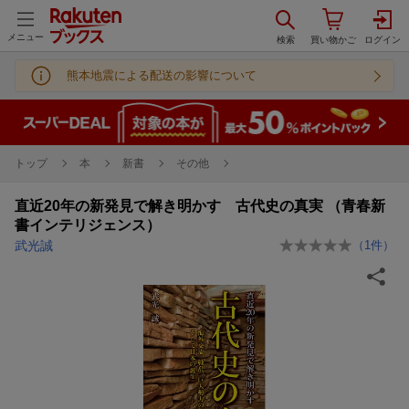
メニュー
熊本地震による配送の影響について
トップ
本
新書
その他
直近20年の新発見で解き明かす 古代史の真実 （青春新
書インテリジェンス）
武光誠
（
1
件）