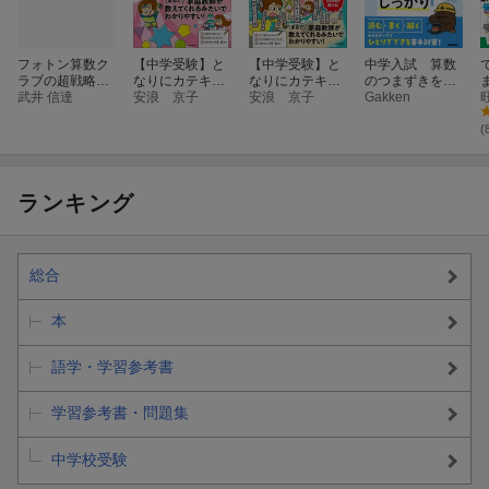
フォトン算数ク
【中学受験】と
【中学受験】と
中学入試 算数
ラブの超戦略思
なりにカテキ
なりにカテキ
のつまずきを基
考で合格する中
武井 信達
ョ つきっきり
安浪 京子
ョ つきっきり
安浪 京子
礎からしっかり
Gakken
学受験
算数［入門編3
国語［記述ルー
文章題 新装版
平面図形］
ル編］
(
ランキング
総合
本
語学・学習参考書
学習参考書・問題集
中学校受験