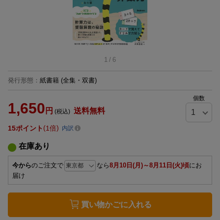
1
/
6
発行形態
：
紙書籍
(全集・双書)
個数
1,650
円
送料無料
(税込)
15
ポイント
1倍
内訳
在庫あり
今から
のご注文で
なら
8月10日(月)～8月11日(火)頃
にお
届け
買い物かごに入れる