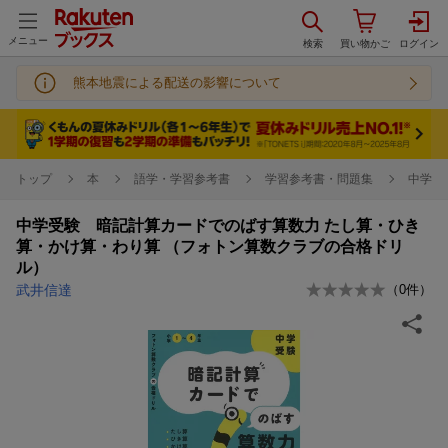
メニュー
熊本地震による配送の影響について
トップ
本
語学・学習参考書
学習参考書・問題集
中学校
中学受験 暗記計算カードでのばす算数力 たし算・ひき
算・かけ算・わり算 （フォトン算数クラブの合格ドリ
ル）
武井信達
（
0
件）