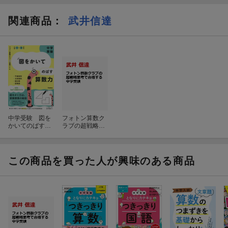
関連商品
：
武井信達
中学受験 図を
フォトン算数ク
かいてのばす算
ラブの超戦略思
数力
考で合格する中
学受験
この商品を買った人が興味のある商品