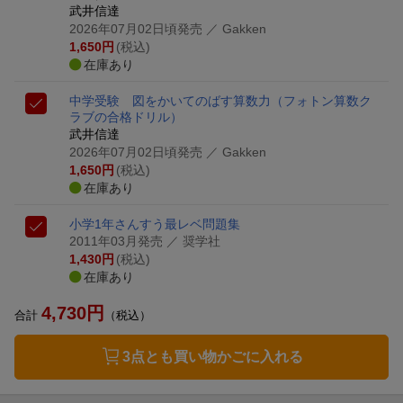
武井信達
2026年07月02日頃発売
／ Gakken
1,650
円
(税込)
在庫あり
中学受験 図をかいてのばす算数力
（フォトン算数ク
ラブの合格ドリル）
武井信達
2026年07月02日頃発売
／ Gakken
1,650
円
(税込)
在庫あり
小学1年さんすう最レベ問題集
2011年03月発売
／ 奨学社
1,430
円
(税込)
在庫あり
4,730
円
合計
（税込）
3点とも買い物かごに入れる