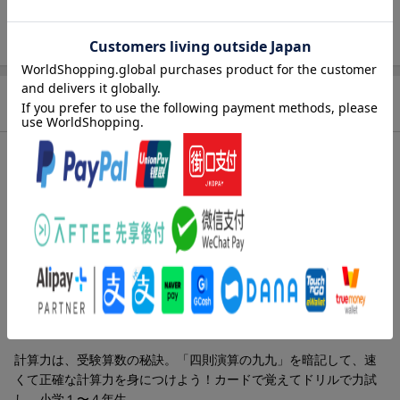
ISBN
9784053064004
商品説明
内容紹介（JPROより）
中学入試の算数は、時間との勝負。
暗記は、かけ算九九だけじゃない。たし算、ひき算、かけ算、わ
り算の九九を324枚のカードで暗記し、本のドリルで実戦すること
で、合格に欠かせない、速く正確な計算力が身につく。難関校の
合格実績に裏付けされた、フォトン算数式メソッド。
内容紹介（「BOOK」データベースより）
計算力は、受験算数の秘訣。「四則演算の九九」を暗記して、速
くて正確な計算力を身につけよう！カードで覚えてドリルで力試
し。小学１〜４年生。