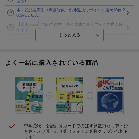
もう♪
本・雑誌在庫あり商品対象！条件達成でポイント最大10倍 2
026/8/1-8/31
【楽天Kobo】初めての方！条件達成で楽天ブックス購入分
がポイント20倍
【楽天モバイルご利用者限定】条件達成で100万ポイント山
分け！
【Rakuten Fashion×楽天ブックス】条件達成で10万ポイン
ト山分け
よく一緒に購入されている商品
【スタンプカード】楽天ポイントもらえる＆抽選で豪華景品
が当たる！
エントリー＆3,000円以上購入で無料データSIM（3GB/月プ
ラン）が当たる！
楽天モバイル紹介キャンペーンの拡散で300円OFFクーポン
進呈
中学受験 暗記計算カードでのばす算数力
たし算・ひ
き算・かけ算・わり算
（フォトン算数クラブの合格ド
リル）