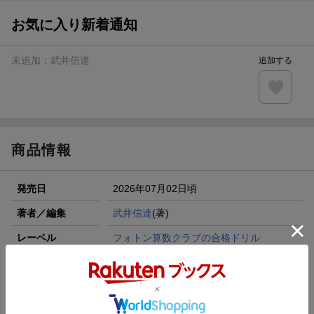
お気に入り新着通知
未追加：
武井信達
追加する
商品情報
発売日
2026年07月02日頃
著者／編集
武井信達
(著)
レーベル
フォトン算数クラブの合格ドリル
出版社
Gakken
発行形態
全集・双書
ページ数
88p