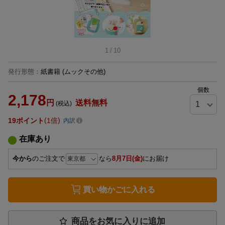
1
/
10
発行形態
：
紙書籍
(ムックその他)
個数
2,178
円
送料無料
(税込)
19
ポイント
1倍
内訳
在庫あり
今から
のご注文で
なら
8月7日(金)
にお届け
買い物かごに入れる
商品をお気に入りに追加