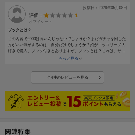
投稿日：2026年05月08日
1
評価：
オマイケット
ブックとは？
この内容で2000は高いんじゃないでしょうか？まだガチャを回した
方がいい気がするのは、自分だけでしょうか？娘がニッコリーノ大
好きで購入、ブック付きとありますが、ブックとは？これは、サッ
シの間違いじゃない？しかもその内容は、娘が言うには全て載って
もっと見る
ない！って悲しんでました、せめてちゃんとしたブックで、過去の
全て載ってるのなら、評価はだいぶ違ったでしょうね！
全4件のレビューを見る
関連特集