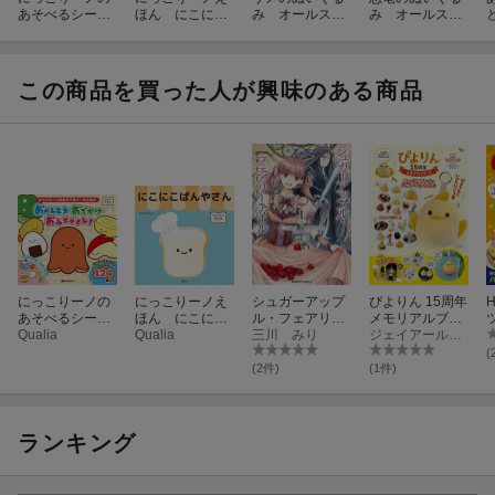
あそべるシール
ほん にこにこ
み オールスタ
み オールスタ
えほん おべん
ぱんやさん
ーズ
ーズ
とう・おでか
け・おみせやさ
ん！
この商品を買った人が興味のある商品
にっこりーノの
にっこりーノえ
シュガーアップ
ぴよりん 15周年
H
あそべるシール
ほん にこにこ
ル・フェアリー
メモリアルブッ
えほん おべん
Qualia
ぱんやさん
Qualia
テイル （1）
三川 みり
ク
ジェイアール東海フードサービス
とう・おでか
ン
(
け・おみせやさ
R
(2件)
(1件)
ん！
ランキング