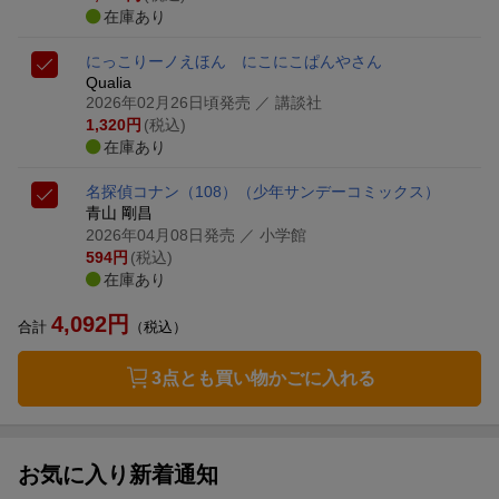
在庫あり
にっこりーノえほん にこにこぱんやさん
Qualia
2026年02月26日頃発売
／ 講談社
1,320
円
(税込)
在庫あり
名探偵コナン（108）
（少年サンデーコミックス）
青山 剛昌
2026年04月08日発売
／ 小学館
594
円
(税込)
在庫あり
4,092
円
合計
（税込）
3点とも買い物かごに入れる
お気に入り新着通知