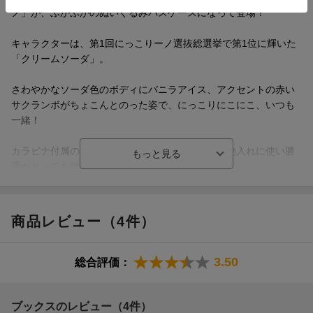
ノ」が、ふかふかのぬいぐるみパスケースになって登場！
キャラクターは、第1回にっこりーノ選抜総選挙で第1位に輝いた
「クリームソーダ」。
さわやかなソーダ色のボディにバニラアイス、アクセントの赤い
サクランボがちょこんとのった姿で、にっこりにこにこ、いつも
一緒！
カラビナ付属のパスケースは、チャック付きで小物入れに使い勝
手がとっても便利。ICカードも収納できます。
ICカード入れには、行き先や個人情報が隠せる、オリジナルの
「にっこりーノカード」がランダムで1枚付いています。
商品レビュー（4件）
付属の「にっこりBOOK」も、読み応え満点！
にっこりーノの人気キャラクター図鑑や性格診断、ファッション
スナップなどを、見て読んで楽しめる内容になっています。
3.50
総合評価：
ブックスのレビュー（4件）