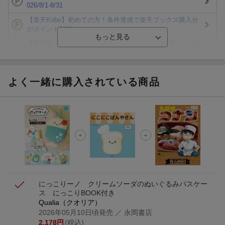
026/8/1-8/31
【楽天Kobo】初めての方！条件達成で楽天ブックス購入分
がポイント20倍
【楽天モバイルご利用者限定】条件達成で100万ポイント山
分け！
【Rakuten Fashion×楽天ブックス】条件達成で10万ポイン
ト山分け
よく一緒に購入されている商品
【スタンプカード】楽天ポイントもらえる＆抽選で豪華景品
が当たる！
楽天モバイル紹介キャンペーンの拡散で300円OFFクーポン
進呈
条件達成で楽天限定・宝塚歌劇 宙組貸切公演ペアチケット
が当たる
にっこりーノ クリームソーダのぬいぐるみパスケー
ス にっこりBOOK付き
Qualia（クオリア）
2026年05月10日頃発売
／ 永岡書店
2,178
円
(税込)