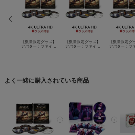
ピード/
【数量限定グッズ】
【数量限定グッズ】
【数量限定グ
ースト 4
アバター：ファイヤ
アバター：ファイヤ
アバター：フ
D+ブルーレ
ィーゼル
ー・アンド・アッシ
ー・アンド・アッシ
ー・アンド・
RA HD】
ュ 4K UHD+ 3D+ ブ
ュ 4K UHD+ 3D+ ブ
ュ 4K UHD+ 3
件)
ルーレイ セット【4K
ルーレイ セット【4K
ルーレイ セッ
ULTRA HD】(ピンバ
ULTRA HD】(Tシャ
ULTRA HD】
ッジ)
ツ)
ッジ＋Tシャツ
よく一緒に購入されている商品