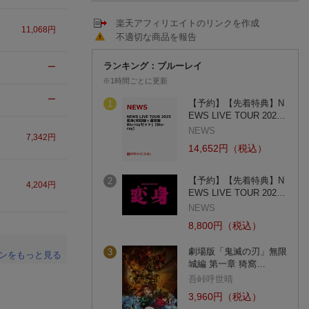
楽天アフィリエイトのリンクを作成
11,068
円
不適切な商品を報告
ランキング：ブルーレイ
ー
※1時間ごとに更新
ー
【予約】【先着特典】N
1
EWS LIVE TOUR 202…
NEWS
7,342
円
14,652円（税込）
【予約】【先着特典】N
2
4,204
円
EWS LIVE TOUR 202…
NEWS
8,800円（税込）
劇場版「鬼滅の刃」無限
3
ンをもっと見る
城編 第一章 猗窩…
。
吾峠呼世晴
3,960円（税込）