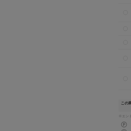
この
※エン