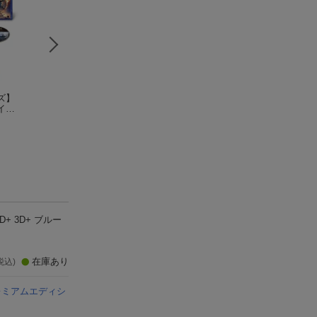
ズ】
【数量限定グッズ】
マーズ・アタック! 4K
ワーキングマン【Bl
イヤ
アバター：4K UHD 3
UHD ＋ ブルーレイ
ray】
ッシ
ムービー・コレクシ
セット【4K ULTRA H
ジャック・ニコルソン
デヴィッド・エア
DVD
ョン 4K UHD+ブルー
D】
(1件)
y】(ピ
レイ セット（9枚組）
ツ)
【4K ULTRA HD】(ピ
ンバッジ＋Tシャツ)
+ 3D+ ブルー
在庫あり
税込)
ay プレミアムエディシ