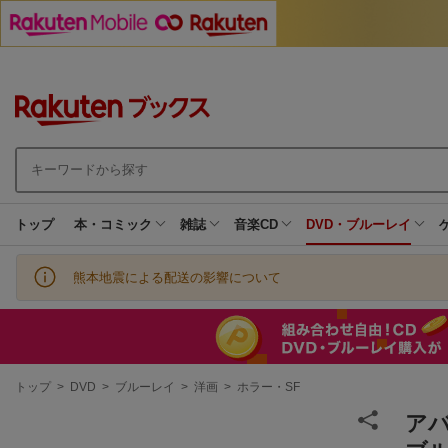
トップ
本・コミック
雑誌
音楽CD
DVD・ブルーレイ
熊本地震による配送の影響について
現
トップ
>
DVD
>
ブルーレイ
>
洋画
>
ホラー・SF
在
地
アバ