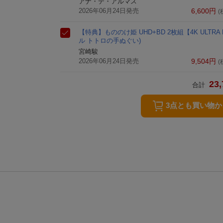
アナ・デ・アルマス
2026年06月24日発売
6,600
円
(
【特典】もののけ姫 UHD+BD 2枚組【4K ULTRA
ル トトロの手ぬぐい)
宮崎駿
2026年06月24日発売
9,504
円
(
23,
合計
3点とも買い物