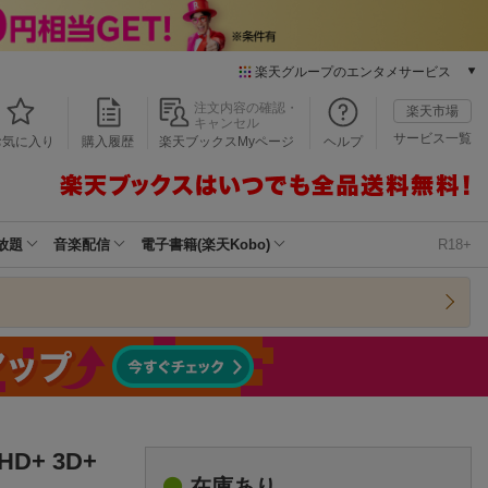
楽天グループのエンタメサービス
本/ゲーム/CD/DVD
注文内容の確認・
楽天市場
キャンセル
楽天ブックス
サービス一覧
お気に入り
購入履歴
楽天ブックスMyページ
ヘルプ
電子書籍
楽天Kobo
雑誌読み放題
楽天マガジン
放題
音楽配信
電子書籍(楽天Kobo)
R18+
音楽配信
楽天ミュージック
動画配信
楽天TV
動画配信ガイド
Rakuten PLAY
無料テレビ
Rチャンネル
+ 3D+
チケット
在庫あり