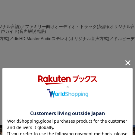
ジナル言語)／ファミリー向けオーディオ・トラック(英語)(オリジナル言
声ガイド(音声解説言語)
)／dtsHD Master Audioステレオ(オリジナル音声方式)／ドルビ