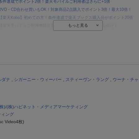
条件達成でポイント2倍！楽天モバイルご利用者はさらに+1倍
DVD・CD合わせ買いもOK！対象商品2点購入でポイント3倍！最大10倍！
【楽天Kobo】初めての方！条件達成で楽天ブックス購入分がポイント20倍
【楽天モバイルご利用者限定】条件達成で100万ポイント山分け！
【Rakuten Fashion×楽天ブックス】条件達成で10万ポイント山分け
【スタンプカード】楽天ポイントもらえる＆抽選で豪華景品が当たる！
Blu-ray・DVDセール・お買い得情報
エントリー＆3,000円以上購入で無料データSIM（3GB/月プラン）が当たる！
楽天モバイル紹介キャンペーンの拡散で300円OFFクーポン進呈
ルダナ
,
シガーニー・ウィーバー
,
スティーヴン・ラング
,
ウーナ・チャ
株)/(株)ハピネット・メディアマーケティング
ティング
isc Video4枚)