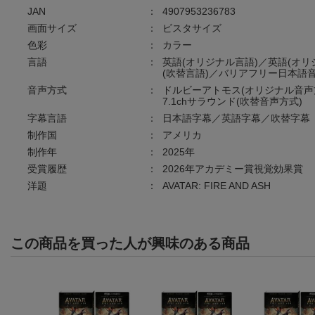
JAN
：
4907953236783
画面サイズ
：
ビスタサイズ
色彩
：
カラー
言語
：
英語(オリジナル言語)／英語(オリ
(吹替言語)／バリアフリー日本語音
音声方式
：
ドルビーアトモス(オリジナル音声方式
7.1chサラウンド(吹替音声方式)
字幕言語
：
日本語字幕／英語字幕／吹替字幕
制作国
：
アメリカ
制作年
：
2025年
受賞履歴
：
2026年アカデミー賞視覚効果賞
洋題
：
AVATAR: FIRE AND ASH
この商品を買った人が興味のある商品