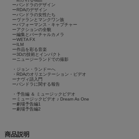
ーパンドラのデザイン
ーRDAのデザイン
ーパンドラの女性たち
ーヴァランとマンクワン族
ーパフォーマンス・キャプチャー
ーアクションの全貌
ー編集とバーチャルカメラ
ーWETA FX
ーILM
ー作品を彩る音楽
ー3Dの技術とインパクト
ーニュージーランドでの撮影
・ジョン・ランドーへ
・RDAのオリエンテーション・ビデオ
ーナヴィ語入門
ーパンドラに関する報告
・予告編 ＆ ミュージックビデオ
ーミュージックビデオ ♪ Dream As One
ー劇場予告編1
ー劇場予告編2
商品説明