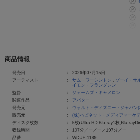
商品情報
発売日
：
2026年07月15日
アーティスト
：
サム・ワーシントン
,
ゾーイ・サ
イモン・フラングレン
監督
：
ジェームズ・キャメロン
関連作品
：
アバター
発売元
：
ウォルト・ディズニー・ジャパン(
販売元
：
(株)ハピネット・メディアマーケ
ディスク枚数
：
5枚(Ultra HD Blu-ray1枚,Blu-rayD
収録時間
：
197分／ー／ー／197分／ー
品番
：
WDUF-1189