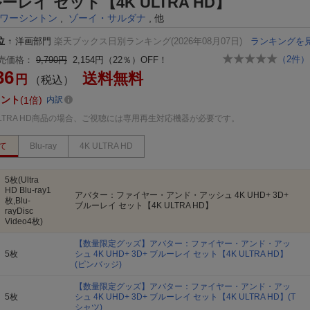
ーレイ セット【4K ULTRA HD】
ワーシントン
,
ゾーイ・サルダナ
, 他
位
↑
洋画部門
楽天ブックス日別ランキング(2026年08月07日)
ランキングを
（
2
件）
売価格：
9,790円
2,154円（22％）OFF！
36
送料無料
円
（税込）
イント
1倍
内訳
ULTRA HD商品の場合、ご視聴には専用再生対応機器が必要です。
て
Blu-ray
4K ULTRA HD
5枚(Ultra
HD Blu-ray1
アバター：ファイヤー・アンド・アッシュ 4K UHD+ 3D+
枚,Blu-
ブルーレイ セット【4K ULTRA HD】
rayDisc
Video4枚)
【数量限定グッズ】アバター：ファイヤー・アンド・アッ
5枚
シュ 4K UHD+ 3D+ ブルーレイ セット【4K ULTRA HD】
(ピンバッジ)
【数量限定グッズ】アバター：ファイヤー・アンド・アッ
5枚
シュ 4K UHD+ 3D+ ブルーレイ セット【4K ULTRA HD】(T
シャツ)