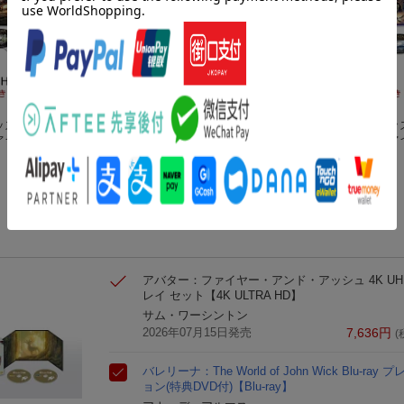
ッズ】
ジュラシック・ワー
ザ・ブライド！ 4K U
【数量限定グッ
ァイヤ
ルド／復活の大地 4K
HD ＋ ブルーレイ セ
アバター：ファ
アッシ
UHD+ブルーレイ セ
スカーレット・ヨハンソン
ット【4K ULTRA H
ジェシー・バックリー
ー・アンド・ア
D+ ブ
ット【4K ULTRA H
D】
ュ ブルーレイ+ 
(3件)
ト【4K
D】
セット【Blu-ra
(ピンバ
ンバッジ＋Tシャ
)
アバター：ファイヤー・アンド・アッシュ 4K UHD
レイ セット【4K ULTRA HD】
サム・ワーシントン
2026年07月15日発売
7,636
円
(
バレリーナ：The World of John Wick Blu-r
ョン(特典DVD付)【Blu-ray】