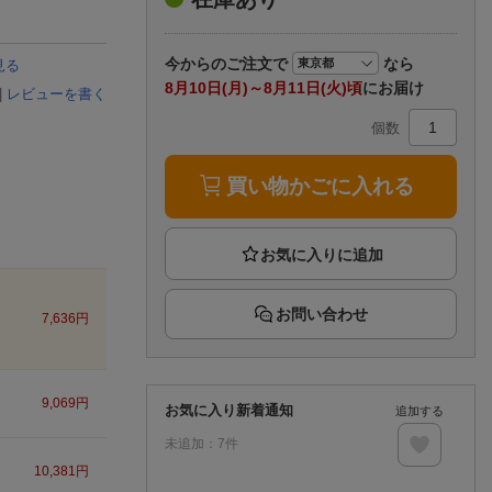
楽天チケット
エンタメニュース
推し楽
今から
のご注文で
なら
見る
8月10日(月)～8月11日(火)頃
にお届け
|
レビューを書く
個数
買い物かごに入れる
お問い合わせ
7,636
円
9,069
円
お気に入り新着通知
追加する
未追加：
7
件
10,381
円