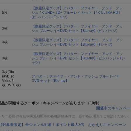
【数量限定グッズ】アバター：ファイヤー・アンド・アッ
5枚
シュ 4K UHD+ 3D+ ブルーレイ セット【4K ULTRA HD】
(ピンバッジ＋Tシャツ)
【数量限定グッズ】アバター：ファイヤー・アンド・アッ
3枚
シュ ブルーレイ+ DVD セット【Blu-ray】(ピンバッジ)
【数量限定グッズ】アバター：ファイヤー・アンド・アッ
3枚
シュ ブルーレイ+ DVD セット【Blu-ray】(Tシャツ)
【数量限定グッズ】アバター：ファイヤー・アンド・アッ
3枚
シュ ブルーレイ+ DVD セット【Blu-ray】(ピンバッジ＋Tシ
ャツ)
3枚(Blu-
rayDisc
アバター：ファイヤー・アンド・アッシュ ブルーレイ+
Video2
DVD セット【Blu-ray】
枚,DVD1枚)
商品が関連するクーポン・キャンペーンがあります
（10件）
開催中のキャンペー
トリー必要の有無や実施期間等の各種詳細条件は、必ず各説明頁でご確認ください
【対象者限定】全ジャンル対象！ポイント最大3倍 おかえりキャンペーン