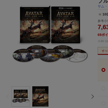
ブル
サム・
10
参考小
7,6
69
ポ
※4K 
すべ