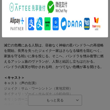
・作品の舞台裏
ーズ待望の第3弾！
ー紡がれる物語
シリーズ累計興行収入はついに60億ドルを突破し、映画史上最高
ーパンドラのデザイン
の3部作（トリロジー）となる驚異的な金字塔を打ち立てた。巨匠
ーRDAのデザイン
ジェームズ・キャメロンは4作連続で興収10億ドルを突破する前人
ーパンドラの女性たち
未到の記録を樹立。伝説は、さらなる高みへーー。
ーヴァランとマンクワン族
※2026年1月26日時点（Box Office Mojo 調べ）
ーパフォーマンス・キャプチャー
ストーリー
ーアクションの全貌
★ジェイク一家を襲う新たな脅威??パンドラの真実が明かされる
ー編集とバーチャルカメラ
時、かつてない「炎の決戦」が始まる。
滅亡の危機にある人類は、容赦なく神秘の星パンドラへの再侵略
ーWETA FX
長男を失い深い悲しみに暮れるジェイク一家。だが、人類の再侵
を開始。長男を失ったジェイク一家はさらなる犠牲を阻むべく、
ーILM
略と、パンドラを憎むアッシュ族のヴァランの出現が、彼らをさ
家族を守る戦いに身を投じる。そこへ、パンドラを憎み復讐に燃
ー作品を彩る音楽
らなる試練へと追い詰める。喪失の痛みを抱えながら、守るべき
えるアッシュ族のヴァランが、人類と結託し立ちはだかる。
ー3Dの技術とインパクト
もののために再び立ち上がる。戦いの先にあるのは、絶望か、そ
パンドラの真実が明かされる時、かつてない危機が幕を開ける。
ーニュージーランドでの撮影
れとも希望か。
＜キャスト＞
・ジョン・ランドーへ
★巨匠ジェームズ・キャメロンが贈る、究極の没入型エンターテ
キャスト（声の出演）
・RDAのオリエンテーション・ビデオ
イメント
ジェイク：サム・ワーシントン（東地宏樹）
ーナヴィ語入門
映像革命の先駆者ジェームズ・キャメロンが、極限まで進化させ
ネイティリ：ゾーイ・サルダナ（小松由佳）
ーパンドラに関する報告
た水中撮影技術と革新的なテクノロジーを融合させ、猛威を振る
キリ：シガーニー・ウィーバー（早見沙織）
う「炎の決戦」を圧倒的なスケールで描き出す。濃密なアクショ
クオリッチ：スティーヴン・ラング（菅生隆之）
・予告編 ＆ ミュージックビデオ
ンと心揺さぶるドラマが、かつてない緊迫感と共に、観る者を物