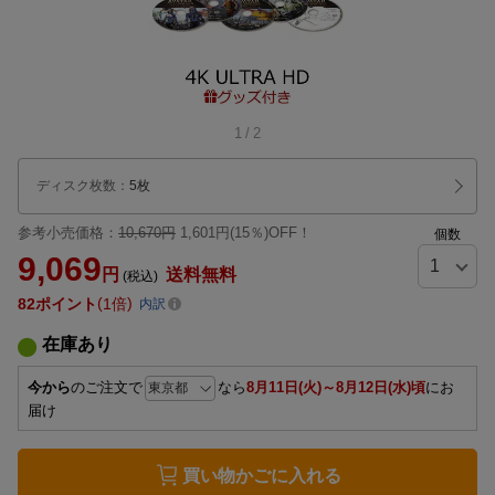
1
/
2
ディスク枚数
：
5枚
参考小売価格：
10,670円
1,601円(15％)OFF！
個数
9,069
円
送料無料
(税込)
82
ポイント
1倍
内訳
在庫あり
今から
のご注文で
なら
8月11日(火)～8月12日(水)頃
にお
届け
買い物かごに入れる