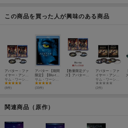
ライトストーム視覚効果スーパーバイザー／バーチャル・セカン
ド・ユニット・ディレクター：リチャード・ベイナム
この商品を買った人が興味のある商品
衣装デザイナー：デボラ・L・スコット
音楽：サイモン・フラングレン
ーーーーーーーーーーーーーーーーーーーーーーーーーーーーー
ーーーー
日本語版制作スタッフ
字幕翻訳：松崎広幸
吹替翻訳：久保喜昭
©
2026 20th Century Studios
アバター：ファ
アバター 【期間
【数量限定グッ
アバター：ファ
イヤー・アン
限定】【Blu-ra
ズ】アバター：
イヤー・アン
ド・アッシュ ブ
サム・ワーシントン
y】
サム・ワーシントン
ファイヤー・ア
ド・アッシュ 4K
サム・ワーシントン
4
ルーレイ+ DVD
ンド・アッシュ
UHD+ 3D+ ブル
セット【Blu-ra
ブルーレイ+ DV
ーレイ セット
ョ
(8件)
(33件)
(2件)
y】
D セット【Blu-r
【4K ULTRA H
ay】(ピンバッジ
D】
＋Tシャツ)
【
関連商品（原作）