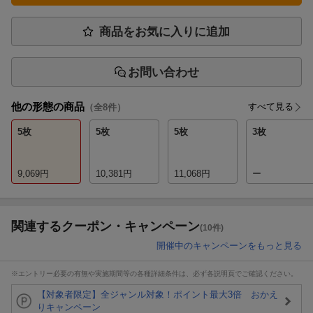
商品をお気に入りに追加
お問い合わせ
他の形態の商品
すべて見る
（全
8
件）
5枚
5枚
5枚
3枚
9,069
円
10,381
円
11,068
円
ー
関連するクーポン・キャンペーン
(10件)
開催中のキャンペーンをもっと見る
※エントリー必要の有無や実施期間等の各種詳細条件は、必ず各説明頁でご確認ください。
【対象者限定】全ジャンル対象！ポイント最大3倍 おかえ
りキャンペーン