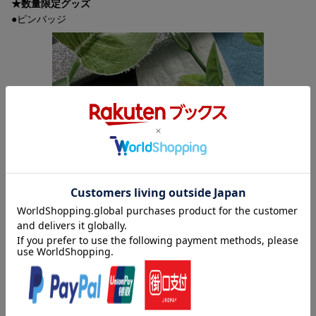
★数量限定グッズ
●ピンバッジ
内容紹介
壮大なサーガの結末を、目撃せよ。
全世界歴代興行収入1位＆3位を誇る、伝説の映画シリーズ。神秘
の星パンドラの真実が、かつてない衝撃を呼ぶ。炎の決戦を描く
究極のSFスペクタクル超大作。
▽特典映像
【ブルーレイ2D Disc2映像特典】
★世界歴代興行収入1位＆3位を誇る、人類史上最高峰の映画シリ