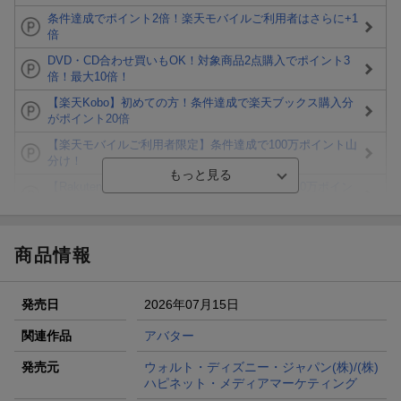
条件達成でポイント2倍！楽天モバイルご利用者はさらに+1
倍
DVD・CD合わせ買いもOK！対象商品2点購入でポイント3
倍！最大10倍！
【楽天Kobo】初めての方！条件達成で楽天ブックス購入分
がポイント20倍
【楽天モバイルご利用者限定】条件達成で100万ポイント山
分け！
【Rakuten Fashion×楽天ブックス】条件達成で10万ポイン
ト山分け
【スタンプカード】楽天ポイントもらえる＆抽選で豪華景品
が当たる！
商品情報
Blu-ray・DVDセール・お買い得情報
発売日
2026年07月15日
エントリー＆3,000円以上購入で無料データSIM（3GB/月プ
ラン）が当たる！
関連作品
アバター
楽天モバイル紹介キャンペーンの拡散で300円OFFクーポン
発売元
ウォルト・ディズニー・ジャパン(株)/(株)
進呈
ハピネット・メディアマーケティング