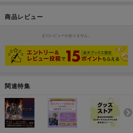
ヴァラン：ウーナ・チャップリン（田村睦心）
ーミュージックビデオ ♪ Dream As One
語の深淵へと引き込む。
ー劇場予告編1
＜スタッフ＞
商品レビュー
ー劇場予告編2
★メイキング映像ほかで知るパンドラの裏側！3時間半を超える未
監督：ジェームズ・キャメロン
公開のボーナス・コンテンツ！！
脚本：ジェームズ・キャメロン、リック・ジャッファ、アマン
スクリーンでは把握できなかった緻密な世界観を、心ゆくまで。
ダ・シルヴァー
まだレビューがありません。
パンドラの真実に迫るファン必見の豪華ボーナス・コンテンツを
ストーリー：ジェームズ・キャメロン、リック・ジャッファ、ア
網羅。
マンダ・シルヴァー、ジョシュ・フリードマン、シェーン・サラ
ーノ
★かつてないパンドラの世界を、いつでも、何度でも、ご自宅
製作：ジェームズ・キャメロン, p.g.a. 、ジョン・ランドー, p.g.a.
で！
製作総指揮：リチャード・ベイナム、レイ・サンキーニ、デヴィ
映像革命の次なるステージを、あなたのコレクションに。新たな
ッド・ヴァルデス
キャラクターや未知のクリーチャー、そして魂揺さぶる感動。鮮
共同製作：ブリジット・ヨーク、ジェイミー・ランドー、マリ
烈でエモーショナルな体験を、自宅で存分に。
ア・バトル・キャンベル
関連特集
撮影監督：ラッセル・カーペンター, ASC
★2026年アカデミー賞®視覚効果賞受賞
プロダクション・デザイナー：ディラン・コール、ベン・プロク
ター
※収録内容は変更となる場合がございます。
編集：スティーヴン・リフキン, ACE、ニコラス・デ・トス,AC
E、ジョン・ルフーア, ACE、ジェイソン・ガウディオ、ジェーム
ズ・キャメロン, ACE
シニア視覚効果スーパーバイザー：ジョー・レッテリ