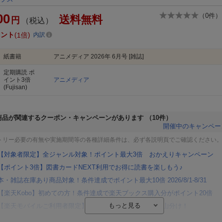
00
（
0
件）
送料無料
円
（税込）
イント
1倍
内訳
紙書籍
アニメディア 2026年 6月号 [雑誌]
定期購読
ポ
イント3倍
アニメディア
(Fujisan)
商品が関連するクーポン・キャンペーンがあります
（10件）
開催中のキャンペー
トリー必要の有無や実施期間等の各種詳細条件は、必ず各説明頁でご確認ください
【対象者限定】全ジャンル対象！ポイント最大3倍 おかえりキャンペーン
【ポイント3倍】図書カードNEXT利用でお得に読書を楽しもう♪
本・雑誌在庫あり商品対象！条件達成でポイント最大10倍 2026/8/1-8/31
【楽天Kobo】初めての方！条件達成で楽天ブックス購入分がポイント20倍
【楽天モバイルご利用者限定】条件達成で100万ポイント山分け！
【Rakuten Fashion×楽天ブックス】条件達成で10万ポイント山分け