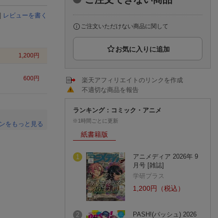
楽天チケット
エンタメニュース
|
レビューを書く
推し楽
ご注文いただけない商品に関して
1,200
円
600
円
楽天アフィリエイトのリンクを作成
不適切な商品を報告
ランキング：コミック・アニメ
※1時間ごとに更新
ンをもっと見る
紙書籍版
。
アニメディア 2026年 9
1
月号 [雑誌]
学研プラス
1,200円（税込）
PASH!(パッシュ) 2026
2