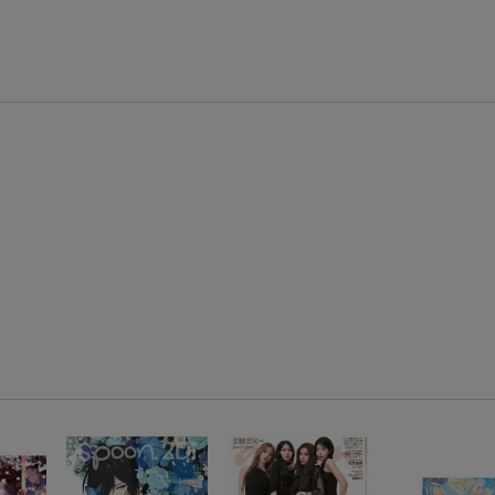
【スタンプカード】楽天ポイントもらえる＆抽選で豪華景品が当たる！
エントリー＆3,000円以上購入で無料データSIM（3GB/月プラン）が当たる！
楽天モバイル紹介キャンペーンの拡散で300円OFFクーポン進呈
条件達成で楽天限定・宝塚歌劇 宙組貸切公演ペアチケットが当たる