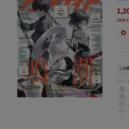
1,2
10
ポ
この
※エン