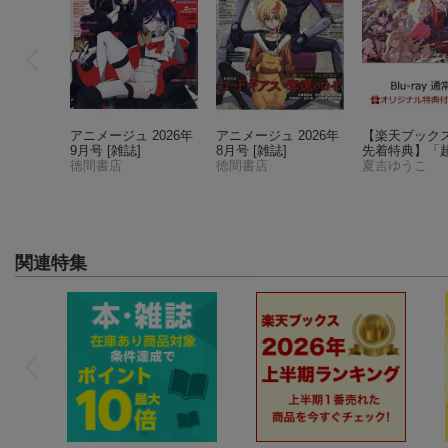
アニメージュ 2026年
アニメージュ 2026年
【楽天ブック
9月号 [雑誌]
8月号 [雑誌]
先着特典】「
徳間書店
徳間書店
や姫！」通常版【
夏吉ゆうこ
ray】(アクリ
ター)
関連特集