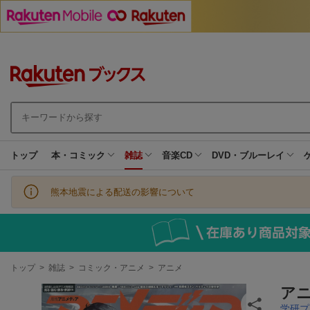
トップ
本・コミック
雑誌
音楽CD
DVD・ブルーレイ
熊本地震による配送の影響について
現
トップ
>
雑誌
>
コミック・アニメ
>
アニメ
在
地
アニ
学研プ