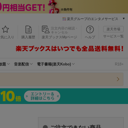
楽天グループのエンタメサービス
本/ゲーム/CD/DVD
注文内容の確認・
楽天市場
キャンセル
楽天ブックス
サービス一覧
お気に入り
購入履歴
楽天ブックスMyページ
ヘルプ
電子書籍
楽天Kobo
雑誌読み放題
楽天マガジン
放題
音楽配信
電子書籍(楽天Kobo)
R18+
音楽配信
楽天ミュージック
動画配信
楽天TV
動画配信ガイド
Rakuten PLAY
無料テレビ
Rチャンネル
チケット
ご注文できない商品