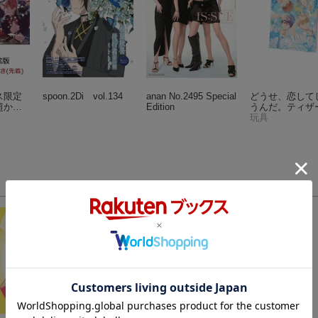
ス限定
spoon.2Di vol.134
anan No.2495 Special
どうせ、恋して
超かぐ
Edition
うんだ。ティザ
Blu-
ジュアル キャ
玩具
ルコース
ボード