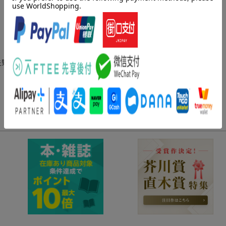
秋臣H10.3×W5.5cm、二茅冬貴H9.9×W4.7cm(最大)