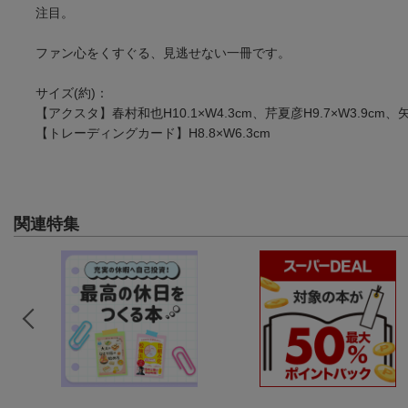
注目。
ファン心をくすぐる、見逃せない一冊です。
サイズ(約)：
【アクスタ】春村和也H10.1×W4.3cm、芹夏彦H9.7×W3.9cm、矢野
【トレーディングカード】H8.8×W6.3cm
関連特集