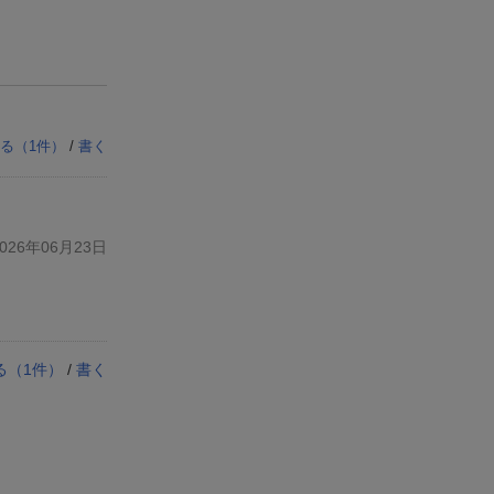
る（
1
件）
/
書く
26年06月23日
る（
1
件）
/
書く