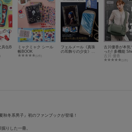
文具缶B
ミャクミャク シール
フェルメール《真珠
古川優香が本気
帳BOOK
の耳飾りの少女》ス
った! 多機能 Shou
マホポシェットBOO
Bag Book
古川 優香
)
(1件)
K
(1件)
春夏秋冬系男子』初のファンブックが登場！
深掘りした一冊。