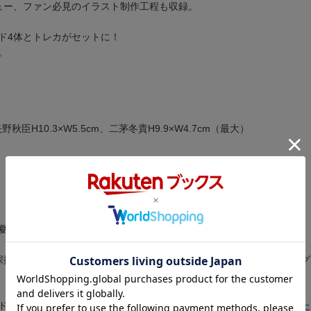
ュー、ファン必見のイラスト制作工程も収録。
ド4体とトレカがセットに！
。
野秋臣H10.3×W5.5cm、二茅冬貴H9.9×W4.7cm（最大）
夏秋冬系男子』初のファンブックが登場!
深掘りした一冊。8ページの描き下ろし漫画に加え、ヤマダ先生のロン
4体とトレカがセットに! 思わず手に取りたくなるこだわりの詰まっ