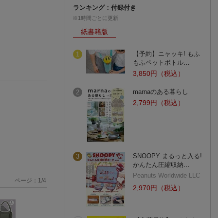
ランキング：付録付き
※1時間ごとに更新
紙書籍版
【予約】ニャッキ! もふ
1
もふペットボトル…
3,850円（税込）
marnaのある暮らし
2
2,799円（税込）
SNOOPY まるっと入る!
3
かんたん圧縮収納…
Peanuts Worldwide LLC
ページ：
1
/
4
2,970円（税込）