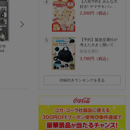
【入荷予約】みんな大
4
好き! ヤマザキパン…
2,200円（税込）
【予約】阪急交通社が
5
考えた大きく開いて…
で作
Wpc.と考えた! 雨の
HELLO KITTY かごバ
チャイロイコグマ
lder
日も楽しくなるショ
ッグBOOK pink dolph
0th Anniversary
阪急交通社
ルダーバッグBOOK
in ver.
きゅんBOOK
サンエックス
(4件)
(1件)
3,795円（税込）
付録付きランキングを見る