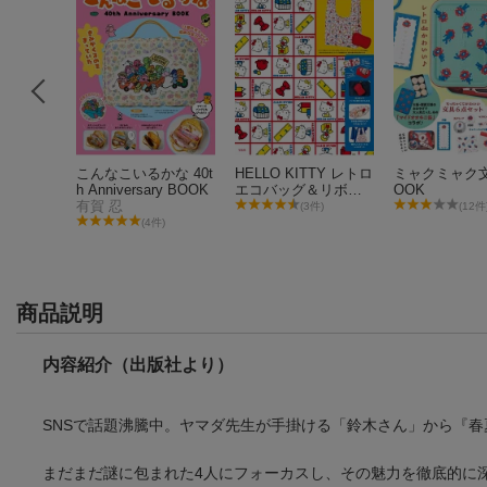
こんなこいるかな 40t
HELLO KITTY レトロ
ミャクミャク
h Anniversary BOOK
エコバッグ＆リボン
OOK
有賀 忍
ポーチBOOK
79件)
(3件)
(12件
(4件)
商品説明
内容紹介（出版社より）
SNSで話題沸騰中。ヤマダ先生が手掛ける「鈴木さん」から『
まだまだ謎に包まれた4人にフォーカスし、その魅力を徹底的に