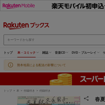
トップ
本・コミック
雑誌
音楽CD
DVD・ブルーレイ
熊本地震による配送の影響について
現
トップ
>
本
>
付録付き
>
付録付き
在
地
春夏