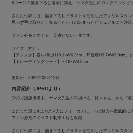
8ページの描き下ろし漫画に加え、ヤマダ先生のロングインタビ
さらに付録には、描き下ろしイラストを使用したアクリルスタン
思わず手に取りたくなるこだわりの詰まったビジュアルにも注目
ファン心をくすぐる、見逃せない一冊です。
サイズ（約）：
【アクスタ】春村和也H10.1×W4.3cm、芹夏彦H9.7×W3.9cm、矢
【トレーディングカード】H8.8×W6.3cm
更新日：2026年05月12日
内容紹介（JPROより）
SNSで話題沸騰中。ヤマダ先生が手掛ける「鈴木さん」から『春
まだまだ謎に包まれた4人にフォーカスし、その魅力を徹底的に
ファン必見のイラスト制作工程も収録。
さらに付録には、描き下ろしイラストを使用したアクリルスタンド