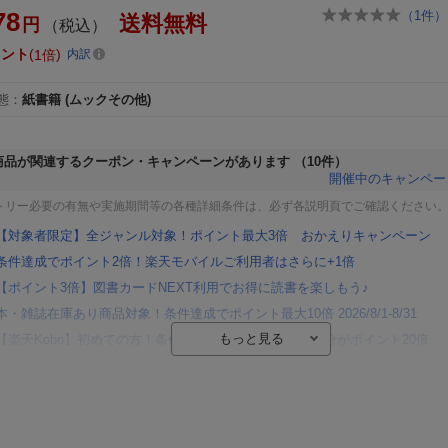
78
（
1
件）
送料無料
円
（税込）
イント
1倍
内訳
態
：
紙書籍
(ムックその他)
商品が関連するクーポン・キャンペーンがあります
（10件）
開催中のキャンペー
トリー必要の有無や実施期間等の各種詳細条件は、必ず各説明頁でご確認ください
【対象者限定】全ジャンル対象！ポイント最大3倍 おかえりキャンペーン
条件達成でポイント2倍！楽天モバイルご利用者はさらに+1倍
【ポイント3倍】図書カードNEXT利用でお得に読書を楽しもう♪
本・雑誌在庫あり商品対象！条件達成でポイント最大10倍 2026/8/1-8/31
【楽天Kobo】初めての方！条件達成で楽天ブックス購入分がポイント20倍
【楽天モバイルご利用者限定】条件達成で100万ポイント山分け！
【Rakuten Fashion×楽天ブックス】条件達成で10万ポイント山分け
【スタンプカード】楽天ポイントもらえる＆抽選で豪華景品が当たる！
楽天モバイル紹介キャンペーンの拡散で300円OFFクーポン進呈