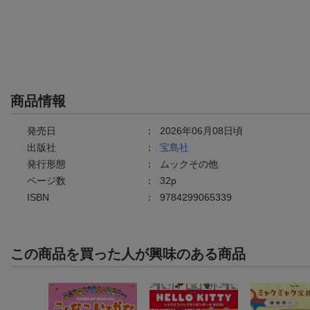
商品情報
発売日
：
2026年06月08日頃
出版社
：
宝島社
発行形態
：
ムックその他
ページ数
：
32p
ISBN
：
9784299065339
この商品を買った人が興味のある商品