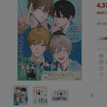
4,3
39
ポ
発行形
この
※エン