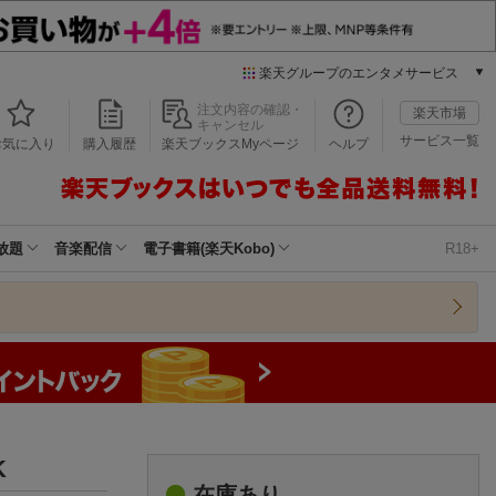
楽天グループのエンタメサービス
本/ゲーム/CD/DVD
注文内容の確認・
楽天市場
キャンセル
楽天ブックス
サービス一覧
お気に入り
購入履歴
楽天ブックスMyページ
ヘルプ
電子書籍
楽天Kobo
雑誌読み放題
楽天マガジン
放題
音楽配信
電子書籍(楽天Kobo)
R18+
音楽配信
楽天ミュージック
動画配信
楽天TV
動画配信ガイド
Rakuten PLAY
無料テレビ
Rチャンネル
K
チケット
在庫あり