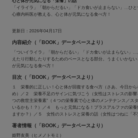
心と体が元気になる「栄養」の話
「イライラ」「朝からだるい」「ドカ食いが止まらない」…ひと
心療内科医が教える、心と体が元気になる食べ方！
更新日：2026年04月17日
内容紹介（「BOOK」データベースより）
「ついイライラ」「朝からだるい」「ドカ食いが止まらない」…
えたり行動したりするためのベースとなる部分。うまくいかない
が元気になる食べ方！
目次（「BOOK」データベースより）
１ 栄養的に正しい！心と体が回復する食べ方（さあ、今日から
め）／２ 栄養不足のサインに気づこう（女性はストレスの影響
つの救世主栄養素”（４つの栄養素で心と体のメンテナンス／ス
いるかも！？）／４ もっと元気になる！プラスアルファの栄養
ますか？）／５ 女性のストレスと栄養の話（女性はつねに「不
著者情報（「BOOK」データベースより）
姫野友美（ヒメノトモミ）