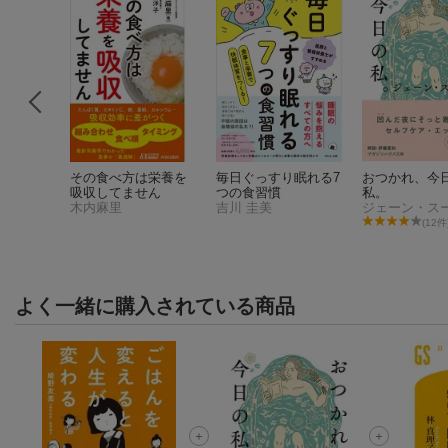
ある街で
その食べ方は栄養を
毎日ぐっすり眠れる7
おつかれ、今
吸収してません
つの食習慣
私。
木内麻里
吉川 圭美
ジェーン・ス
95件)
(12件
よく一緒に購入されている商品