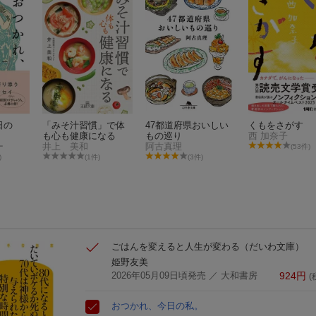
日の
「みそ汁習慣」で体
47都道府県おいしい
くもをさがす
も心も健康になる
もの巡り
西 加奈子
ー
井上 美和
阿古真理
(53件)
)
(1件)
(3件)
ごはんを変えると人生が変わる
（だいわ文庫）
姫野友美
2026年05月09日頃発売
／ 大和書房
924
円
(
おつかれ、今日の私。