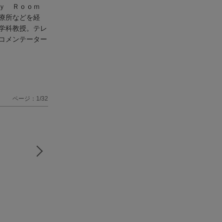
ｙ Ｒｏｏｍ
療所などを経
学科教授。テレ
コメンテーター
ページ：1/32