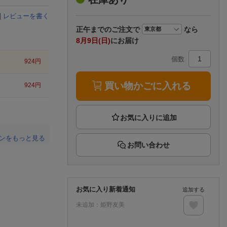
楽天チケット
エンタメニュース
|
レビューを書く
推し楽
正午まで
のご注文で
なら
8月9日(日)
にお届け
個数
924
円
買い物かごに入れる
924
円
ンをもっと見る
お問い合わせ
。
お気に入り新着通知
追加する
未追加：
姫野友美