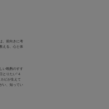
は、前向きに考
教える、心と体
しい晩酌のすす
日とりたい“４
にカビが生えて
がい、知ってい