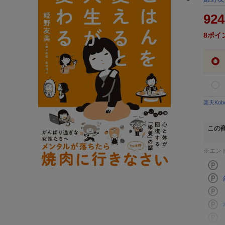
924
8
ポイ
楽天Ko
この
※エン