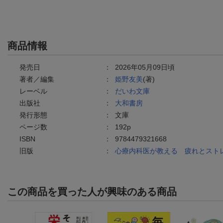
商品情報
発売日
：
2026年05月09日頃
著者／編集
：
姫野友美
(著)
レーベル
：
だいわ文庫
出版社
：
大和書房
発行形態
：
文庫
ページ数
：
192p
ISBN
：
9784479321668
旧版
：
心療内科医が教える 疲れとスト
この商品を買った人が興味のある商品