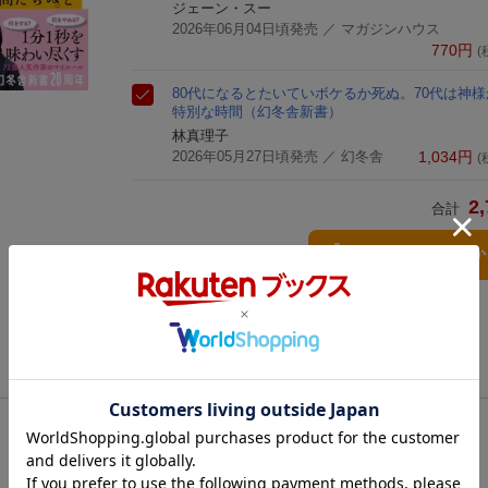
ジェーン・スー
2026年06月04日頃発売
／ マガジンハウス
770
円
(
80代になるとたいていボケるか死ぬ。70代は神
特別な時間
（幻冬舎新書）
林真理子
2026年05月27日頃発売
／ 幻冬舎
1,034
円
(
2,
合計
3点とも買い物