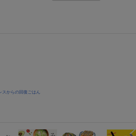
【楽天モバイルご利用者限定】条件達成で100万ポイント山分け！
【Rakuten Fashion×楽天ブックス】条件達成で10万ポイント山分け
【スタンプカード】楽天ポイントもらえる＆抽選で豪華景品が当たる！
エントリー＆3,000円以上購入で無料データSIM（3GB/月プラン）が当たる！
楽天モバイル紹介キャンペーンの拡散で300円OFFクーポン進呈
レスからの回復ごはん