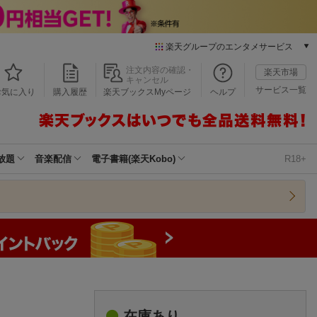
楽天グループのエンタメサービス
本/ゲーム/CD/DVD
注文内容の確認・
楽天市場
キャンセル
楽天ブックス
サービス一覧
お気に入り
購入履歴
楽天ブックスMyページ
ヘルプ
電子書籍
楽天Kobo
雑誌読み放題
楽天マガジン
放題
音楽配信
電子書籍(楽天Kobo)
R18+
音楽配信
楽天ミュージック
動画配信
楽天TV
動画配信ガイド
Rakuten PLAY
無料テレビ
Rチャンネル
）
チケット
在庫あり