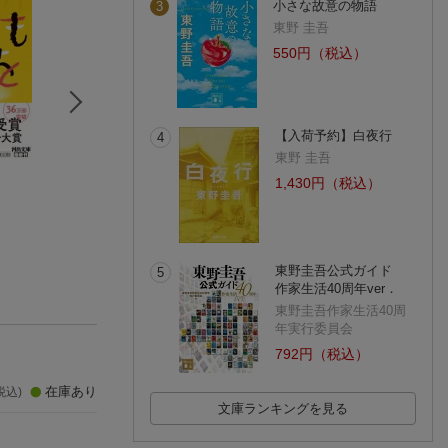
小さな故意の物語
3
東野 圭吾
550円（税込）
【入荷予約】白夜行
4
東野 圭吾
教養としての落語
【楽天ブックス限定
74歳、ないのは
1,430円（税込）
立川 談慶
デジタル特典】今日
だけ。あとは全部
もご自愛をひとさ
utaco
ろってる
ミツコ
(20件)
じ。(描き下ろし漫画2
(21件)
Pデータ配信)
東野圭吾公式ガイド
5
作家生活40周年ver．
東野圭吾作家生活40周
年実行委員会
792円（税込）
在庫あり
税込)
文庫ランキングを見る