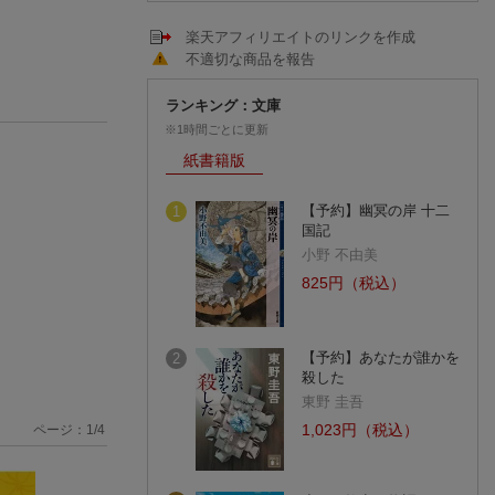
楽天アフィリエイトのリンクを作成
不適切な商品を報告
ランキング：文庫
※1時間ごとに更新
紙書籍版
【予約】幽冥の岸 十二
1
国記
小野 不由美
825円（税込）
【予約】あなたが誰かを
2
殺した
東野 圭吾
1,023円（税込）
ページ：
1
/
4