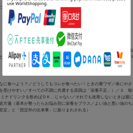
つでも当てはまったら、栄養不足のサインかもしれません。
。ひとつでも当てはまったら、栄養不足のサインかもしれません。栄養
と思ったら、一度立ち止まり食事を見直してみませんか？心療内科医が
なに食べよう？／どうしてもコレが食べたい！ときの裏ワザ／体にやさ
を受けやすい／すべての不調に共通する原因は「栄養不足」）／３ 毎
タミナドリンクを飲めばＯＫ…じゃない／それでも改善しないときは腸
処方箋（基本が整ったらお悩み別に栄養をプラス／よい油と悪い油のち
安定」と「想定外の出来事」に振りまわされる）