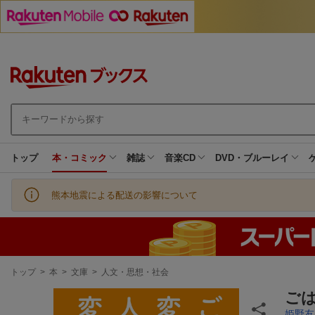
トップ
本・コミック
雑誌
音楽CD
DVD・ブルーレイ
熊本地震による配送の影響について
現
トップ
>
本
>
文庫
>
人文・思想・社会
在
地
ご
姫野友