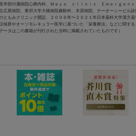
医学部付属病院心療内科、Ｍａｙｏ ｃｌｉｎｉｃ Ｅｍｅｒｇｅｎｃ
立広尾病院、東邦大学大橋病院麻酔科、木原病院、テーオーシービル診
のともみクリニック開設、２００６年〜２０２１年日本薬科大学漢方薬
症候群やオーソモレキュラー医学に基づいた「栄養療法」などに関する
データはこの書籍が刊行された当時に掲載されていたものです）