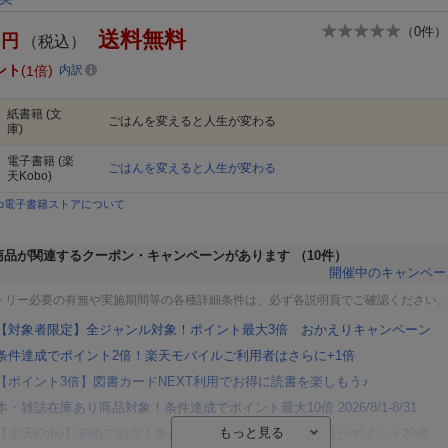
（
0
件）
送料無料
円
（税込）
ント
1倍
内訳
紙書籍
(文
ごはんを変えると人生が変わる
庫)
電子書籍
(楽
ごはんを変えると人生が変わる
天Kobo)
bo電子書籍ストアについて
商品が関連するクーポン・キャンペーンがあります
（10件）
開催中のキャンペー
トリー必要の有無や実施期間等の各種詳細条件は、必ず各説明頁でご確認ください
【対象者限定】全ジャンル対象！ポイント最大3倍 おかえりキャンペーン
条件達成でポイント2倍！楽天モバイルご利用者はさらに+1倍
【ポイント3倍】図書カードNEXT利用でお得に読書を楽しもう♪
本・雑誌在庫あり商品対象！条件達成でポイント最大10倍 2026/8/1-8/31
【楽天Kobo】初めての方！条件達成で楽天ブックス購入分がポイント20倍