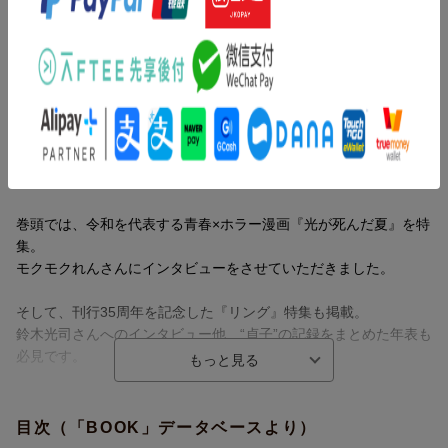
鈴木光司さんへのインタビュー他、“貞子”の記録をまとめた年表も
必見です。
三津田信三ほか、人気作家13名による特別エッセイ「私の怖い
内容紹介（JPROより）
話」など、豪華企画も盛りだくさんの充実した一冊です。
『このミス』編集部が贈るホラー小説のランキングブック!
2025年4月〜2026年3月に発売されたホラー小説から、国内・海外
ベスト20の作品を紹介します。
巻頭では、令和を代表する青春×ホラー漫画『光が死んだ夏』を特
集。
モクモクれんさんにインタビューをさせていただきました。
そして、刊行35周年を記念した『リング』特集も掲載。
鈴木光司さんへのインタビュー他、“貞子”の記録をまとめた年表も
必見です。
三津田信三ほか、人気作家13名による特別エッセイ「私の怖い
話」など、豪華企画も盛りだくさんの充実した一冊です。
目次（「BOOK」データベースより）