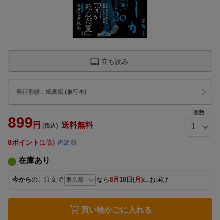
立ち読み
発行形態
：
紙書籍
(単行本)
個数
899
円
送料無料
(税込)
8
ポイント
1倍
内訳
在庫あり
今から
のご注文で
なら
8月10日(月)
にお届け
買い物かごに入れる