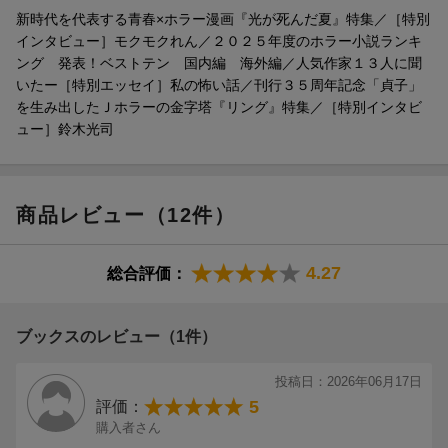
新時代を代表する青春×ホラー漫画『光が死んだ夏』特集／［特別
インタビュー］モクモクれん／２０２５年度のホラー小説ランキ
ング 発表！ベストテン 国内編 海外編／人気作家１３人に聞
いたー［特別エッセイ］私の怖い話／刊行３５周年記念「貞子」
を生み出したＪホラーの金字塔『リング』特集／［特別インタビ
ュー］鈴木光司
更新日：2026年05月28日
商品レビュー（12件）
4.27
総合評価：
ブックスのレビュー（1件）
投稿日：2026年06月17日
5
評価：
購入者さん