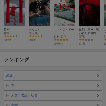
目が
をんごく
ファイア・ドー
最恐ホラー 呪
背筋
北沢 陶
ム（下）
われた図書館
辻村 深月
背筋
(79件)
(13件)
(357件)
(27件)
(
ランキング
総合
本
人文・思想・社会
文学