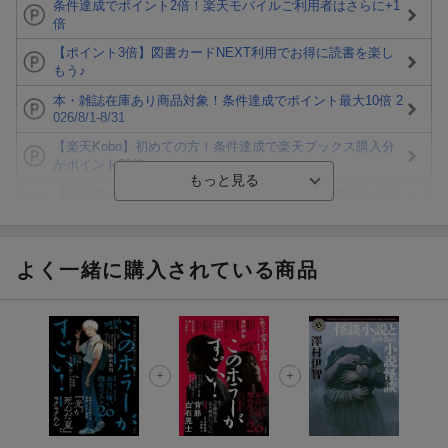
条件達成でポイント2倍！楽天モバイルご利用者はさらに+1
倍
【ポイント3倍】図書カードNEXT利用でお得に読書を楽し
もう♪
本・雑誌在庫あり商品対象！条件達成でポイント最大10倍 2
026/8/1-8/31
【楽天Kobo】初めての方！条件達成で楽天ブックス購入分
がポイント20倍
【楽天モバイルご利用者限定】条件達成で100万ポイント山
分け！
【Rakuten Fashion×楽天ブックス】条件達成で10万ポイン
ト山分け
よく一緒に購入されている商品
【スタンプカード】楽天ポイントもらえる＆抽選で豪華景品
が当たる！
エントリー＆3,000円以上購入で無料データSIM（3GB/月プ
ラン）が当たる！
楽天モバイル紹介キャンペーンの拡散で300円OFFクーポン
進呈