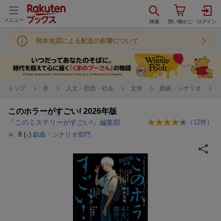
メニュー
熊本地震による配送の影響について
トップ
本
人文・思想・社会
文学
戯曲・シナリオ
このホラーがすごい! 2026年版
『このミステリーがすごい!』編集部
（
12
件）
8
(↓)
戯曲・シナリオ部門