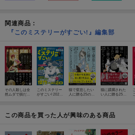
関連商品
：
『このミステリーがすごい!』編集部
その人殺しは全
このミステリー
猫で窒息したい
猫に蹂躙された
然ムダで損だら
がすごい! 2026
人に贈る25のシ
い人に贈る25の
けの手間にすぎ
年版
ョートミステリ
ショートホラー
ない 戦争×ミス
ー
テリーアンソロ
ジー
この商品を買った人が興味のある商品