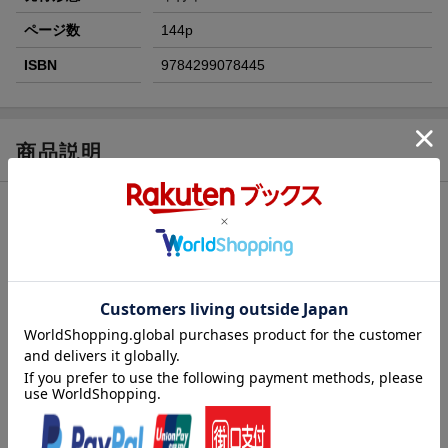
ページ数
144p
ISBN
9784299078445
商品説明
内容紹介（出版社より）
『このミス』編集部が贈るホラー小説のランキングブック！
2025年4月〜2026年3月に発売されたホラー小説から、国内・海外
ベスト20の作品を紹介します。
巻頭では、令和を代表する青春×ホラー漫画『光が死んだ夏』を特
集。
モクモクれんさんにインタビューをさせていただきました。
そして、刊行35周年を記念した『リング』特集も掲載。