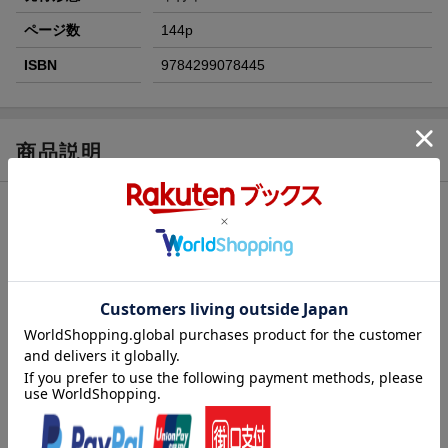
ページ数
144p
ISBN
9784299078445
商品説明
内容紹介（出版社より）
『このミス』編集部が贈るホラー小説のランキングブック！
2025年4月〜2026年3月に発売されたホラー小説から、国内・海外
ベスト20の作品を紹介します。
巻頭では、令和を代表する青春×ホラー漫画『光が死んだ夏』を特
集。
モクモクれんさんにインタビューをさせていただきました。
そして、刊行35周年を記念した『リング』特集も掲載。