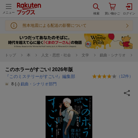
メニュー
熊本地震による配送の影響について
トップ
本
人文・思想・社会
文学
戯曲・シナリオ
このホラーがすごい! 2026年版
『このミステリーがすごい!』編集部
（
12
件）
8
(↓)
戯曲・シナリオ部門