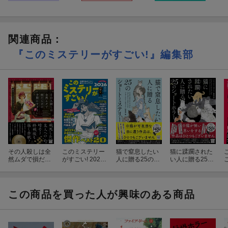
関連商品
：
『このミステリーがすごい!』編集部
その人殺しは全
このミステリー
猫で窒息したい
猫に蹂躙された
然ムダで損だら
がすごい! 2026
人に贈る25のシ
い人に贈る25の
けの手間にすぎ
年版
ョートミステリ
ショートホラー
ない 戦争×ミス
ー
テリーアンソロ
ジー
この商品を買った人が興味のある商品