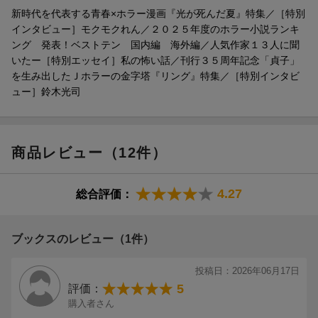
新時代を代表する青春×ホラー漫画『光が死んだ夏』特集／［特別
インタビュー］モクモクれん／２０２５年度のホラー小説ランキ
ング 発表！ベストテン 国内編 海外編／人気作家１３人に聞
いたー［特別エッセイ］私の怖い話／刊行３５周年記念「貞子」
を生み出したＪホラーの金字塔『リング』特集／［特別インタビ
ュー］鈴木光司
更新日：2026年05月28日
商品レビュー（12件）
4.27
総合評価：
ブックスのレビュー（1件）
投稿日：2026年06月17日
5
評価：
購入者さん