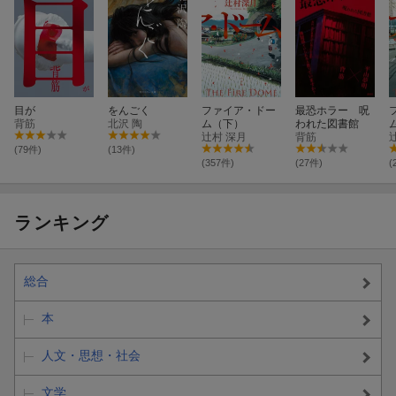
目が
をんごく
ファイア・ドー
最恐ホラー 呪
背筋
北沢 陶
ム（下）
われた図書館
辻村 深月
背筋
(79件)
(13件)
(357件)
(27件)
(
ランキング
総合
本
人文・思想・社会
文学