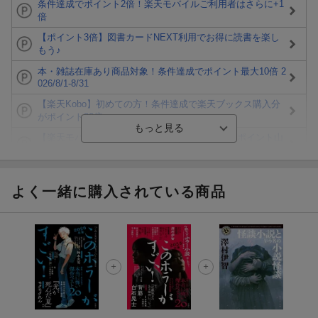
条件達成でポイント2倍！楽天モバイルご利用者はさらに+1
倍
【ポイント3倍】図書カードNEXT利用でお得に読書を楽し
もう♪
本・雑誌在庫あり商品対象！条件達成でポイント最大10倍 2
026/8/1-8/31
【楽天Kobo】初めての方！条件達成で楽天ブックス購入分
がポイント20倍
【楽天モバイルご利用者限定】条件達成で100万ポイント山
分け！
【Rakuten Fashion×楽天ブックス】条件達成で10万ポイン
ト山分け
よく一緒に購入されている商品
【スタンプカード】楽天ポイントもらえる＆抽選で豪華景品
が当たる！
エントリー＆3,000円以上購入で無料データSIM（3GB/月プ
ラン）が当たる！
楽天モバイル紹介キャンペーンの拡散で300円OFFクーポン
進呈