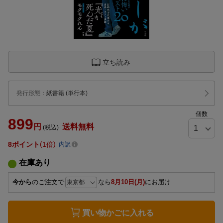
立ち読み
発行形態
：
紙書籍
(単行本)
個数
899
円
送料無料
(税込)
8
ポイント
1倍
内訳
在庫あり
今から
のご注文で
なら
8月10日(月)
にお届け
買い物かごに入れる