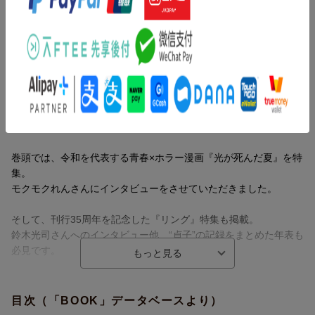
鈴木光司さんへのインタビュー他、“貞子”の記録をまとめた年表も
必見です。
三津田信三ほか、人気作家13名による特別エッセイ「私の怖い
内容紹介（JPROより）
話」など、豪華企画も盛りだくさんの充実した一冊です。
『このミス』編集部が贈るホラー小説のランキングブック!
2025年4月〜2026年3月に発売されたホラー小説から、国内・海外
ベスト20の作品を紹介します。
巻頭では、令和を代表する青春×ホラー漫画『光が死んだ夏』を特
集。
モクモクれんさんにインタビューをさせていただきました。
そして、刊行35周年を記念した『リング』特集も掲載。
鈴木光司さんへのインタビュー他、“貞子”の記録をまとめた年表も
必見です。
三津田信三ほか、人気作家13名による特別エッセイ「私の怖い
話」など、豪華企画も盛りだくさんの充実した一冊です。
目次（「BOOK」データベースより）