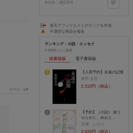
未追加：
浦田昊明
楽天アフィリエイトのリンクを作成
不適切な商品を報告
ランキング：小説・エッセイ
※1時間ごとに更新
紙書籍版
電子書籍版
【入荷予約】永遠の記憶
1
東野 圭吾
2,310円（税込）
ページ：
1
/
4
【予約】［小説］ 波う
2
ららかに、めおと…
百瀬 しのぶ
2,420円（税込）