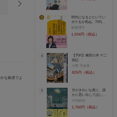
80代になるとたいてい
3
ボケるか死ぬ。70代…
おかげさん
おおきい ちいさい
小型版 ぶーちゃ
相田 みつを
元永定正
おにいちゃん
林真理子
島田ゆか
(37件)
(51件)
1,034円（税込）
(5件)
【予約】幽冥の岸 十二
4
国記
小野 不由美
825円（税込）
やかな叙述でよ
月がきれいな夜に、誰
5
かに思い出してほし…
川代紗生
1,760円（税込）