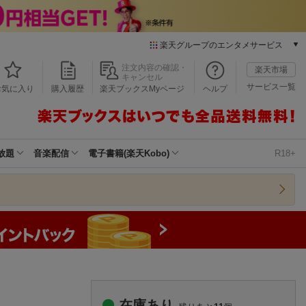
楽天グループのエンタメサービス
本/ゲーム/CD/DVD
注文内容の確認・
楽天市場
キャンセル
楽天ブックス
サービス一覧
お気に入り
購入履歴
楽天ブックスMyページ
ヘルプ
電子書籍
楽天Kobo
雑誌読み放題
楽天マガジン
放題
音楽配信
電子書籍(楽天Kobo)
R18+
音楽配信
楽天ミュージック
動画配信
楽天TV
動画配信ガイド
Rakuten PLAY
無料テレビ
Rチャンネル
チケット
在庫あり