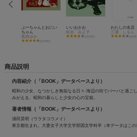
のおくり
ぶーちゃんとおにい
いいおかお
わたしの名店
ちゃん
松谷 みよ子
三浦 しをん
島田ゆか
(262件)
(66件
(233件)
商品説明
内容紹介（「BOOK」データベースより）
昭和の少女、なつかしき無垢なる日々-海辺の街でバーバと過ご
みがえる、昭和の暮らしと少女の心の宝箱。
著者情報（「BOOK」データベースより）
浦田昊明（ウラタコウメイ）
東京都生まれ。大妻女子大学文学部国文学科卒（本データはこの