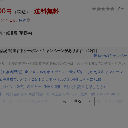
00
（
0
件）
送料無料
円
（税込）
イント
1倍
内訳
態
：
紙書籍
(単行本)
商品が関連するクーポン・キャンペーンがあります
（10件）
開催中のキャンペー
トリー必要の有無や実施期間等の各種詳細条件は、必ず各説明頁でご確認ください
【対象者限定】全ジャンル対象！ポイント最大3倍 おかえりキャンペーン
条件達成でポイント2倍！楽天モバイルご利用者はさらに+1倍
【ポイント3倍】図書カードNEXT利用でお得に読書を楽しもう♪
本・雑誌在庫あり商品対象！条件達成でポイント最大10倍 2026/8/1-8/31
【楽天Kobo】初めての方！条件達成で楽天ブックス購入分がポイント20倍
【楽天モバイルご利用者限定】条件達成で100万ポイント山分け！
【Rakuten Fashion×楽天ブックス】条件達成で10万ポイント山分け
【スタンプカード】楽天ポイントもらえる＆抽選で豪華景品が当たる！