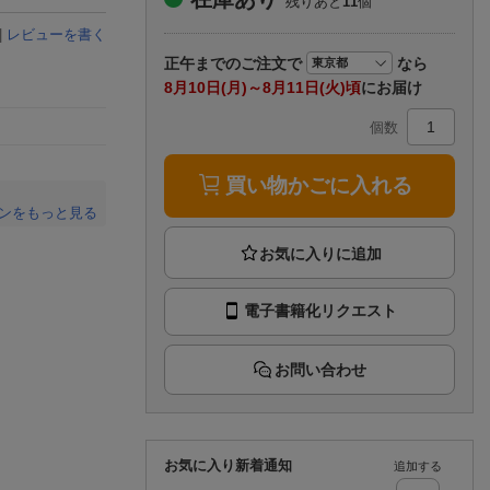
残りあと
11
個
楽天チケット
エンタメニュース
|
レビューを書く
推し楽
正午まで
のご注文で
なら
8月10日(月)～8月11日(火)頃
にお届け
個数
買い物かごに入れる
ンをもっと見る
。
電子書籍化リクエスト
お問い合わせ
お気に入り新着通知
追加する