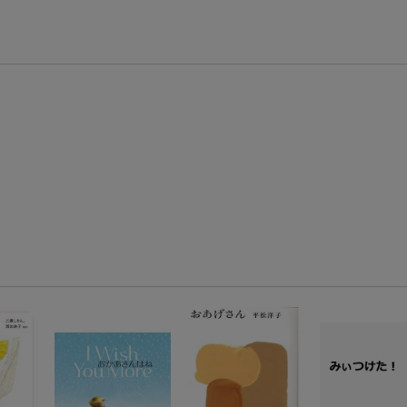
エントリー＆3,000円以上購入で無料データSIM（3GB/月プラン）が当たる！
楽天モバイル紹介キャンペーンの拡散で300円OFFクーポン進呈