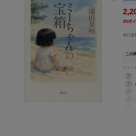
2,2
20
ポ
発行形
この
※エン