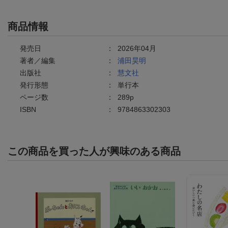
商品情報
発売日
：
2026年04月
著者／編集
：
浦田昊明
出版社
：
慧文社
発行形態
：
単行本
ページ数
：
289p
ISBN
：
9784863302303
この商品を買った人が興味のある商品