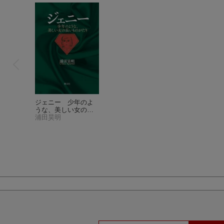
ジェニー 少年のよ
うな、美しい女の長
いものがたり
浦田昊明