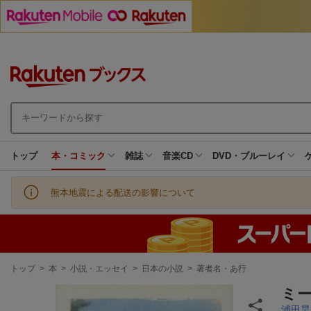
トップ
本・コミック
雑誌
音楽CD
DVD・ブルーレイ
熊本地震による配送の影響について
現
トップ
>
本
>
小説・エッセイ
>
日本の小説
>
著者名・あ行
在
地
ミ
浦田昊