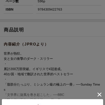
ページ数
596p
ISBN
9784309422763
商品説明
内容紹介（JPROより）
世界が熱狂。
女と女の衝撃のダーク・スリラー
・
累計200万部突破。イギリスで4冠達成。
40か国・地域で翻訳された世界的ベストセラー
・
「脂肪分たっぷり、ミシュラン級の極上の一冊」──Sunday Time
s
「文学界に旋風を巻き起こした」──BBC
「殺人的に面白い日本小説」──The Times
・