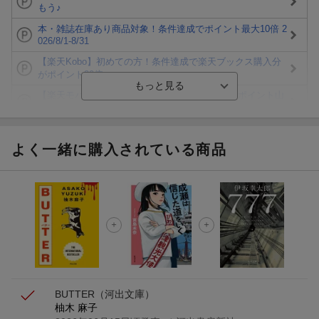
もう♪
本・雑誌在庫あり商品対象！条件達成でポイント最大10倍 2
026/8/1-8/31
【楽天Kobo】初めての方！条件達成で楽天ブックス購入分
がポイント20倍
【楽天モバイルご利用者限定】条件達成で100万ポイント山
分け！
【Rakuten Fashion×楽天ブックス】条件達成で10万ポイン
ト山分け
よく一緒に購入されている商品
【スタンプカード】楽天ポイントもらえる＆抽選で豪華景品
が当たる！
楽天モバイル紹介キャンペーンの拡散で300円OFFクーポン
進呈
条件達成で楽天限定・宝塚歌劇 宙組貸切公演ペアチケット
が当たる
BUTTER
（河出文庫）
柚木 麻子