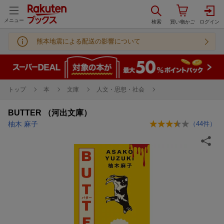
メニュー
熊本地震による配送の影響について
トップ
本
文庫
人文・思想・社会
BUTTER （河出文庫）
柚木 麻子
（
44
件）