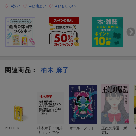
#深い
#心地よい
#おもしろい
関連商品
：
柚木 麻子
BUTTER
柚木麻子・朝井
オール・ノット
王妃の帰還 新
B
リョウ・でか美
装版