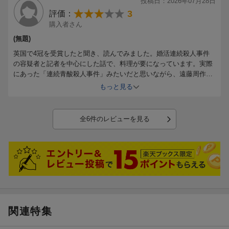
投稿日：2026年07月28日
3
評価：
購入者さん
(無題)
英国で4冠を受賞したと聞き、読んでみました。婚活連続殺人事件
の容疑者と記者を中心にした話で、料理が要になっています。実際
にあった「連続青酸殺人事件」みたいだと思いながら、遠藤周作の
「悪霊の午後」をも思い出しつつ読みましたが、私には全体的にた
もっと見る
だただ長く感じ、テンポの悪さから読み進めるのが苦痛でした。タ
イトルの「バター」はいたるところで効いていて、「美味しいも
の」を食べたくなります。料理に焦点をあてて読むと感想もかわる
全6件のレビューを見る
のかもです。
関連特集