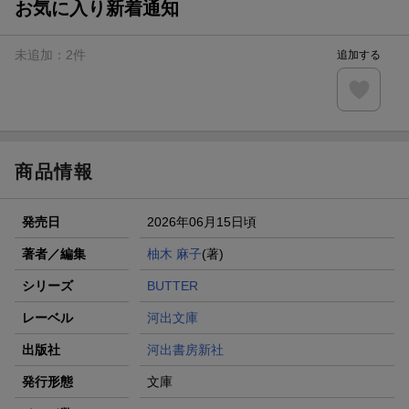
お気に入り新着通知
未追加：
2
件
追加する
商品情報
発売日
2026年06月15日頃
著者／編集
柚木 麻子
(著)
シリーズ
BUTTER
レーベル
河出文庫
出版社
河出書房新社
発行形態
文庫