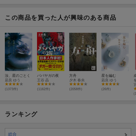
ちゃんの 宇宙の
どこにも見当た
らないような ハ
ロプロの話を50
この商品を買った人が興味のある商品
万字しよう
汝、星のごとく
ババヤガの夜
方舟
星を編む
凪良 ゆう
王谷 晶
夕木 春央
凪良 ゆう
(1373件)
(1162件)
(2058件)
(26件)
(
ランキング
総合