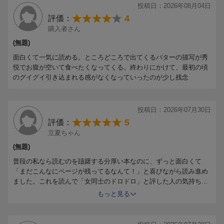
投稿日：2026年08月04日
4
評価：
購入者さん
(無題)
面白くて一気に読める。ところどころで出てくるバターの描写が秀
悦でお腹が空いて食べたくなってくる。終わりにかけて、最初の頃
のグイグイ引き込まれる感がなくなっていったのが少し残念
投稿日：2026年07月30日
5
評価：
立夏ちゃん
(無題)
普段の私なら読むのを躊躇する分厚い本なのに、ずっと面白くて
「まだこんなにページが残ってるなんて！」と喜びながら読み進め
ました。これを読んで「女同士のドロドロ」と評した人の気持ちは
わからなかった。女性の、今の日本社会に生きる人間の、苦しみや
もっと見る
喜びを驚くほど巧みに描いていた。この本に出会えて本当に良かっ
た。