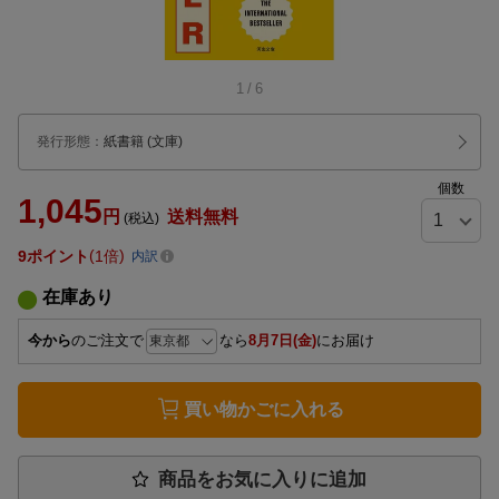
1
/
6
発行形態
：
紙書籍
(文庫)
個数
1,045
円
送料無料
(税込)
9
ポイント
1倍
内訳
在庫あり
今から
のご注文で
なら
8月7日(金)
にお届け
買い物かごに入れる
商品をお気に入りに追加