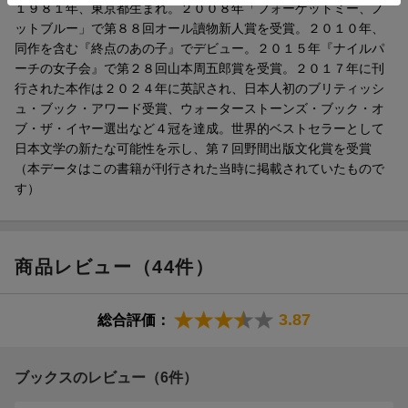
１９８１年、東京都生まれ。２００８年「フォーゲットミー、ノ
ティーを」
ットブルー」で第８８回オール讀物新人賞を受賞。２０１０年、
?・イギリスツアー日記「どんな場所にも小説とカラオケはある」
同作を含む『終点のあの子』でデビュー。２０１５年『ナイルパ
・
ーチの女子会』で第２８回山本周五郎賞を受賞。２０１７年に刊
解説＝鴻巣友季子
行された本作は２０２４年に英訳され、日本人初のブリティッシ
ュ・ブック・アワード受賞、ウォーターストーンズ・ブック・オ
ブ・ザ・イヤー選出など４冠を達成。世界的ベストセラーとして
日本文学の新たな可能性を示し、第７回野間出版文化賞を受賞
（本データはこの書籍が刊行された当時に掲載されていたもので
す）
商品レビュー（44件）
3.87
総合評価：
ブックスのレビュー（6件）