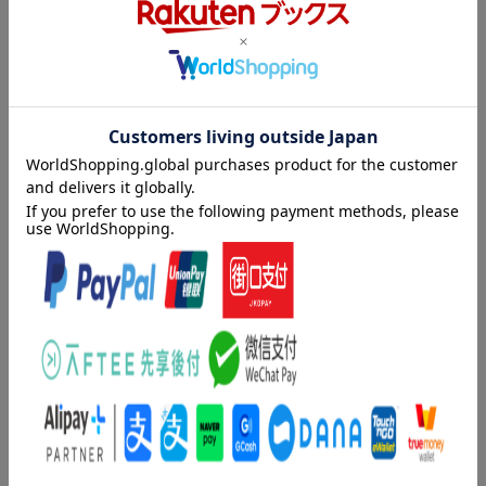
男たちを虜にし、死へと追いやったとされる
婚活連続殺人事件の女性容疑者・梶井真奈子。
彼女に接見を重ねる週刊誌記者・町田里佳。
内容紹介（「BOOK」データベースより）
拘置所のアクリル板越しに語られる、濃厚なバターと食の快楽
に、
婚活連続殺人事件の容疑者・梶井真奈子を拘置所で取材する週刊
里佳の日常は静かに崩れ始める──
誌記者・町田里佳。梶井が語る食と快楽をめぐる挑発的な言葉
女性の欲望と痛みを鮮烈に問い直す傑作長篇
に、里佳は反発しながらもいつしか呑み込まれていく。広がる恋
・
人との距離、親友への違和感ー静かに崩れ始める里佳の日常。女
「どうしても、許せないものが二つだけある。フェミニストとマ
性の欲望と痛みを鮮烈に問い直した世界的ベストセラー。
ーガリンです」
・
目次（「BOOK」データベースより）
◎「日本人初」続出、イギリスで4冠！
?・Books Are My Bag Readers Awards 2024 Breakthrough Autho
ＢＵＴＴＥＲ／野間出版文化賞受賞スピーチ 帝国ホテルですて
r
きな立食パーティーを／イギリスツアー日記 どんな場所にも小
?・Waterstones Book of the Year 2024
説とカラオケはある
?・The British Book Awards 2025 Debut Fiction部門
?・The Bestseller Awards 2026 Gold Award
著者情報（「BOOK」データベースより）
・
河出文庫版 新規収録：
柚木麻子（ユズキアサコ）
?・野間出版文化賞受賞スピーチ「帝国ホテルですてきな立食パー