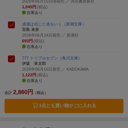
2026年06月15日頃発売
／ 河出書房新社
1,045
円
(税込)
在庫あり
成瀬は信じた道をいく
（新潮文庫）
宮島 未奈
2026年06月24日発売
／ 新潮社
693
円
(税込)
在庫あり
777 トリプルセブン
（角川文庫）
伊坂 幸太郎
2026年06月16日発売
／ KADOKAWA
1,122
円
(税込)
在庫あり
2,860
円
合計
（税込）
3点とも買い物かごに入れる