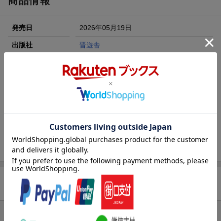
商品情報
エントリー＆3,000円以上購入で無料データSIM（3GB/月プ
ラン）が当たる！
発売日
2026年05月19日
楽天モバイル紹介キャンペーンの拡散で300円OFFクーポン
進呈
出版社
晋遊舎
条件達成で楽天限定・宝塚歌劇 宙組貸切公演ペアチケット
刊行形態
隔月刊
が当たる
サイズ
AB20取り
楽天ブックス雑誌
12349
コード
JAN
4912123490766
バックナンバー
この雑誌の他の号を見る
商品レビュー
まだレビューがありません。