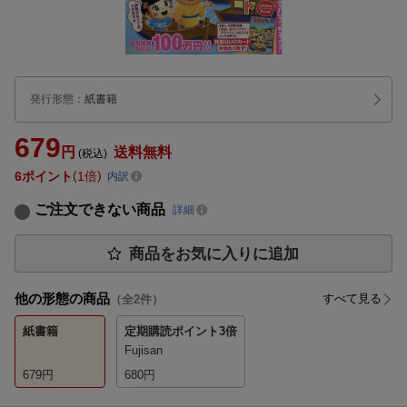
発行形態
：
紙書籍
679
円
送料無料
(税込)
6
ポイント
1倍
内訳
ご注文できない商品
詳細
商品をお気に入りに追加
他の形態の商品
すべて見る
（全
2
件）
紙書籍
定期購読
ポイント3倍
Fujisan
679
円
680
円