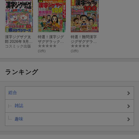
漢字ジグザグ太
特選！漢字ジグ
特選！難問漢字
郎 2026年 9月号
ザグデラックス
ジグザグデラッ
[雑誌]
コスミック出版
（Vol．23）
クス（Vol．1
4）
(1件)
(1件)
ランキング
総合
雑誌
趣味