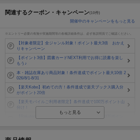
関連するクーポン・キャンペーン
(10件)
開催中のキャンペーンをもっと見る
※エントリー必要の有無や実施期間等の各種詳細条件は、必ず各説明頁でご確認ください。
【対象者限定】全ジャンル対象！ポイント最大3倍 おかえ
りキャンペーン
【ポイント3倍】図書カードNEXT利用でお得に読書を楽し
もう♪
本・雑誌在庫あり商品対象！条件達成でポイント最大10倍 2
026/8/1-8/31
【楽天Kobo】初めての方！条件達成で楽天ブックス購入分
がポイント20倍
【楽天モバイルご利用者限定】条件達成で100万ポイント山
分け！
【Rakuten Fashion×楽天ブックス】条件達成で10万ポイン
ト山分け
【スタンプカード】楽天ポイントもらえる＆抽選で豪華景品
が当たる！