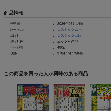
商品情報
発売日
：
2026年05月14日
レーベル
：
コスミックムック
出版社
：
コスミック出版
発行形態
：
ムックその他
ページ数
：
480p
ISBN
：
9784774775845
この商品を買った人が興味のある商品