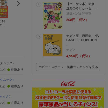
【バーゲン本】新版
4
迷路のろじか〜る …
算数パズル開発室
808円（税込）
ク解
特盛中級ナンプレVol.
最初の一手が見え
世界一わかりやす
プレv
4
る！中級ナンプレvol.
中級ナンプレ VO
3
2
(1件)
ナガノ展 原画集 NA
5
GANO EXHIBITION
…
ナガノ
4,950円（税込）
クムック）
ホビー・スポーツ・美術ランキングを見る
在庫あり
税込)
クムック）
在庫あり
税込)
ムック）
在庫あり
税込)