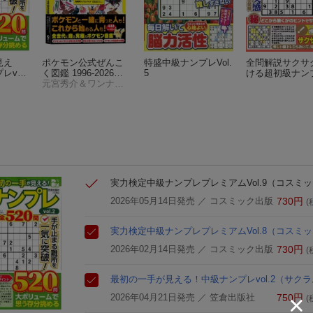
見え
ポケモン公式ぜんこ
特盛中級ナンプレVol.
全問解説サクサ
vol.
く図鑑 1996-2026
5
ける超初級ナン
（-）
元宮秀介＆ワンナップ
ol.2
実力検定中級ナンプレプレミアムVol.9
（コスミッ
2026年05月14日発売
／ コスミック出版
730
円
(
実力検定中級ナンプレプレミアムVol.8
（コスミッ
2026年02月14日発売
／ コスミック出版
730
円
(
最初の一手が見える！中級ナンプレvol.2
（サクラ
2026年04月21日発売
／ 笠倉出版社
750
円
(