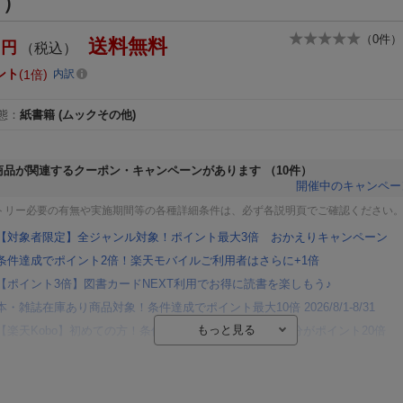
ク）
（
0
件）
送料無料
円
（税込）
ント
1倍
内訳
態
：
紙書籍
(ムックその他)
商品が関連するクーポン・キャンペーンがあります
（10件）
開催中のキャンペー
トリー必要の有無や実施期間等の各種詳細条件は、必ず各説明頁でご確認ください
【対象者限定】全ジャンル対象！ポイント最大3倍 おかえりキャンペーン
条件達成でポイント2倍！楽天モバイルご利用者はさらに+1倍
【ポイント3倍】図書カードNEXT利用でお得に読書を楽しもう♪
本・雑誌在庫あり商品対象！条件達成でポイント最大10倍 2026/8/1-8/31
【楽天Kobo】初めての方！条件達成で楽天ブックス購入分がポイント20倍
【楽天モバイルご利用者限定】条件達成で100万ポイント山分け！
【Rakuten Fashion×楽天ブックス】条件達成で10万ポイント山分け
【スタンプカード】楽天ポイントもらえる＆抽選で豪華景品が当たる！