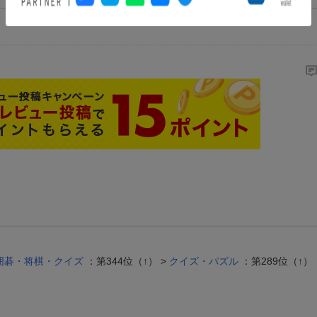
囲碁・将棋・クイズ
：第344位（↑） >
クイズ・パズル
：第289位（↑）