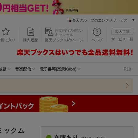
楽天グループのエンタメサービス
本/ゲーム/CD/DVD
注文内容の確認・
楽天市場
キャンセル
楽天ブックス
サービス一覧
お気に入り
購入履歴
楽天ブックスMyページ
ヘルプ
電子書籍
楽天Kobo
雑誌読み放題
楽天マガジン
放題
音楽配信
電子書籍(楽天Kobo)
R18+
音楽配信
楽天ミュージック
動画配信
楽天TV
動画配信ガイド
Rakuten PLAY
無料テレビ
Rチャンネル
ミックム
チケット
在庫あり