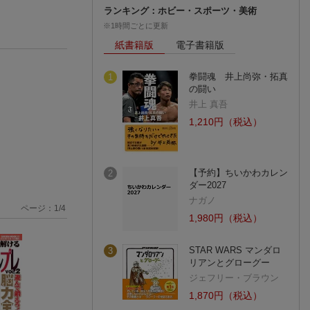
ランキング：ホビー・スポーツ・美術
※1時間ごとに更新
紙書籍版
電子書籍版
拳闘魂 井上尚弥・拓真
1
の闘い
井上 真吾
1,210円（税込）
【予約】ちいかわカレン
2
ダー2027
ナガノ
ページ：
1
/
4
1,980円（税込）
STAR WARS マンダロ
3
リアンとグローグー
ジェフリー・ブラウン
1,870円（税込）