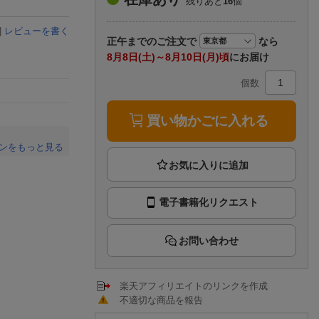
残りあと
16
個
楽天チケット
エンタメニュース
|
レビューを書く
推し楽
正午まで
のご注文で
なら
8月8日(土)～8月10日(月)頃
にお届け
個数
買い物かごに入れる
ンをもっと見る
。
電子書籍化リクエスト
お問い合わせ
楽天アフィリエイトのリンクを作成
不適切な商品を報告