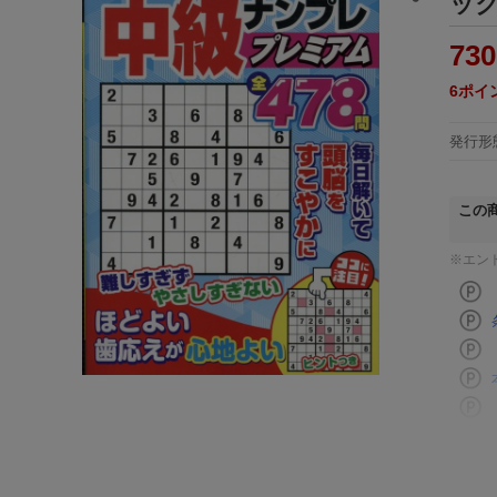
ッ
730
6
ポイ
発行形
この
※エン