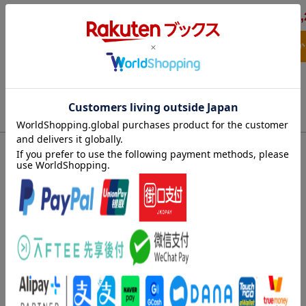
2,
合計
3点とも買い物