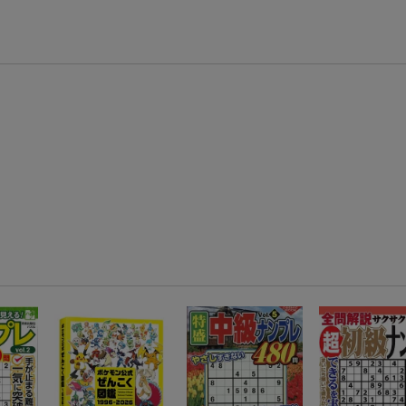
エントリー＆3,000円以上購入で無料データSIM（3GB/月プラン）が当たる！
楽天モバイル紹介キャンペーンの拡散で300円OFFクーポン進呈