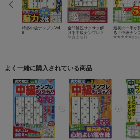
 中級ナ
特盛中級ナンプレVol.
全問解説サクサク解
最初の一手が
6
ける中級ナンプレ 20
る！中級ナンプレ
26年 8月号 [雑誌]
笠倉出版社
2
(1件)
よく一緒に購入されている商品