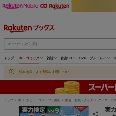
トップ
本・コミック
雑誌
音楽CD
DVD・ブルーレイ
熊本地震による配送の影響について
現
トップ
>
本
>
ホビー・スポーツ・美術
>
囲碁・将棋・クイズ
>
クイズ・パ
在
地
実力