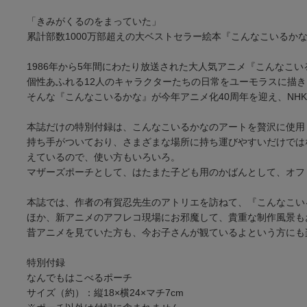
「きみがくるのをまっていた」
累計部数1000万部超えの大ベストセラー絵本『こんなこいるか
1986年から5年間にわたり放送された大人気アニメ『こんなこい
個性あふれる12人のキャラクターたちの日常をユーモラスに描
そんな『こんなこいるかな』が今年アニメ化40周年を迎え、NH
本誌だけの特別付録は、こんなこいるかなのアートを贅沢に使用
持ち手がついており、さまざまな場所に持ち運びやすいだけでは
えているので、使い方もいろいろ。
マザーズポーチとして、はたまた子ども用のかばんとして、オフ
本誌では、作者の有賀忍先生のアトリエを訪ねて、『こんなこい
ほか、新アニメのアフレコ現場にお邪魔して、貴重な制作風景も
昔アニメを見ていた方も、今お子さんが観ているよという方にも
特別付録
なんでもはこべるポーチ
サイズ（約）：縦18×横24×マチ7cm