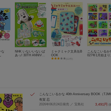
るかな
NHK いないいないば
ミャクミャク文具缶B
こんなこいるか
ん
あっ! 30TH ANNIVER
OOK
027年1月始ま
SARY 限定親子バッ
ンダー）
(12件)
グ
こんなこいるかな 40th Anniversary BOOK
（TJM
有賀 忍
2026年06月24日発売
／ 宝島社
3,491
円
(