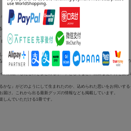
な』の新アニメ化、40周年を記念して、ムック本が登場！
るかな』。
き、多くの子どもたちに親しまれてきました。
K Eテレにて新アニメとして放送を開始しました。
した「なんでもはこべるポーチ」。
なく、B5サイズほどのおおきめサイズで、内側にはたくさんのサイズ
ィスの細々したものをまとめるポーチとしてなど、自由な使い方を楽し
るかな』がどのようにして生まれたのか、込められた思いをお伺いする
お届け。これから出る最新グッズの情報なども掲載しています。
楽しんでいただける1冊です。