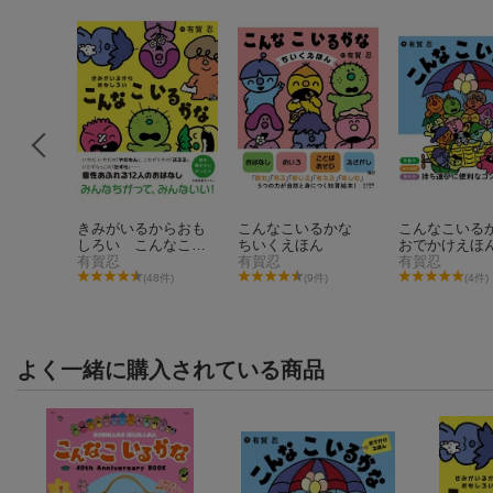
カレー皿
きみがいるからおも
こんなこいるかな
こんなこい
OOK
しろい こんなこい
ちいくえほん
おでかけえほ
るかな
有賀忍
有賀忍
有賀忍
(48件)
(9件)
(4件)
よく一緒に購入されている商品