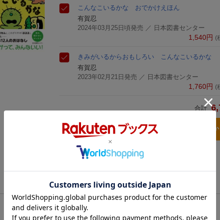
こんなこいるかな おでかけえほん
有賀忍
2024年03月25日頃発売
／ 日本図書センター
1,540
円
(
きみがいるからおもしろい こんなこいるかな
有賀忍
2023年02月21日発売
／ 日本図書センター
1,760
円
(
6,
合計
3点とも買い物