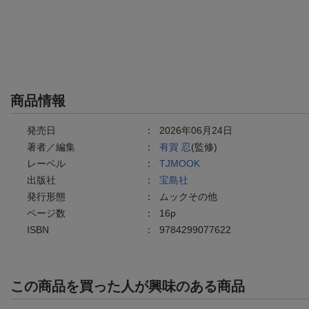
商品情報
発売日
：
2026年06月24日
著者／編集
：
有賀 忍
(監修)
レーベル
：
TJMOOK
出版社
：
宝島社
発行形態
：
ムックその他
ページ数
：
16p
ISBN
：
9784299077622
この商品を買った人が興味のある商品