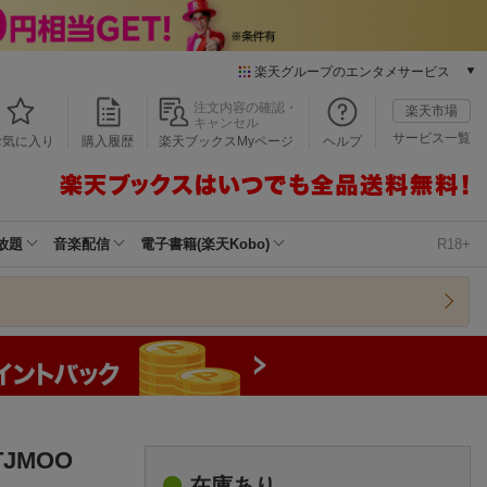
楽天グループのエンタメサービス
本/ゲーム/CD/DVD
注文内容の確認・
楽天市場
キャンセル
楽天ブックス
サービス一覧
お気に入り
購入履歴
楽天ブックスMyページ
ヘルプ
電子書籍
楽天Kobo
雑誌読み放題
楽天マガジン
放題
音楽配信
電子書籍(楽天Kobo)
R18+
音楽配信
楽天ミュージック
動画配信
楽天TV
動画配信ガイド
Rakuten PLAY
無料テレビ
Rチャンネル
TJMOO
チケット
在庫あり