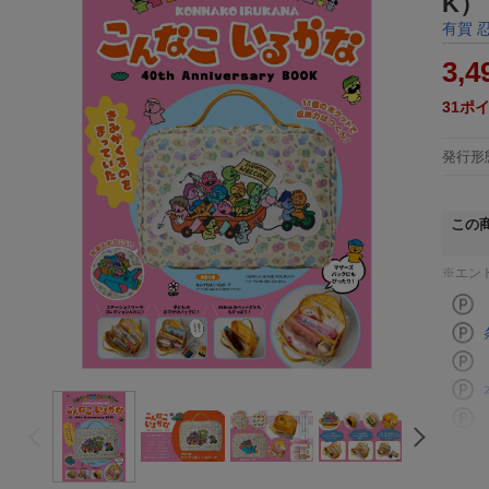
K）
有賀 
3,4
31
ポ
発行形
この
※エン