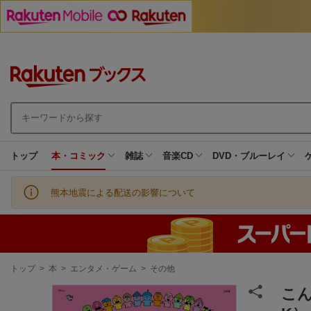
トップ
本・コミック
雑誌
音楽CD
DVD・ブルーレイ
熊本地震による配送の影響について
現
トップ
>
本
>
エンタメ・ゲーム
>
その他
在
地
こん