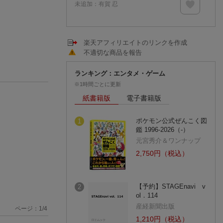
未追加：
有賀 忍
楽天アフィリエイトのリンクを作成
不適切な商品を報告
ランキング：エンタメ・ゲーム
※1時間ごとに更新
紙書籍版
電子書籍版
ポケモン公式ぜんこく図
1
鑑 1996-2026（-）
元宮秀介＆ワンナップ
2,750円（税込）
【予約】STAGEnavi v
2
ol．114
産経新聞出版
ページ：
1
/
4
1,210円（税込）