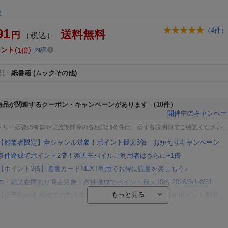
忍
91
（
4
件）
送料無料
円
（税込）
イント
1倍
内訳
態
：
紙書籍
(ムックその他)
商品が関連するクーポン・キャンペーンがあります
（10件）
開催中のキャンペー
トリー必要の有無や実施期間等の各種詳細条件は、必ず各説明頁でご確認ください
【対象者限定】全ジャンル対象！ポイント最大3倍 おかえりキャンペーン
条件達成でポイント2倍！楽天モバイルご利用者はさらに+1倍
【ポイント3倍】図書カードNEXT利用でお得に読書を楽しもう♪
本・雑誌在庫あり商品対象！条件達成でポイント最大10倍 2026/8/1-8/31
【楽天Kobo】初めての方！条件達成で楽天ブックス購入分がポイント20倍
【楽天モバイルご利用者限定】条件達成で100万ポイント山分け！
【Rakuten Fashion×楽天ブックス】条件達成で10万ポイント山分け