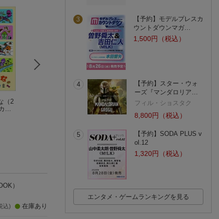
【予約】モデルプレスカ
3
ウントダウンマガ…
1,500円（税込）
【予約】スター・ウォ
4
ーズ『マンダロリア…
な（2
HAPPY TURN ツイて
こんなこいるかな
SNOOPY まるっ
フィル・ショスタク
りカレ
るしあわせ ハッピー
【新装版】5 くいし
る! かんたん圧縮
8,800円（税込）
ターン 50th ANNIVE
んぼうの もぐもぐ
有賀忍
ポーチ BOOK
(2件)
RSARY BOOK
(5件)
【予約】SODA PLUS v
5
ol.12
1,320円（税込）
OOK）
エンタメ・ゲームランキングを見る
在庫あり
税込)