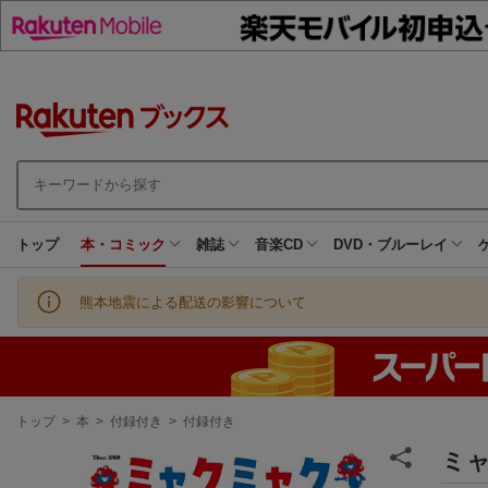
トップ
本・コミック
雑誌
音楽CD
DVD・ブルーレイ
熊本地震による配送の影響について
現
トップ
>
本
>
付録付き
>
付録付き
在
地
ミャ