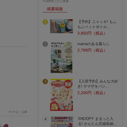
※1時間ごとに更新
紙書籍版
【予約】ニャッキ! もふ
1
もふペットボトル…
3,850円（税込）
marnaのある暮らし
2
2,799円（税込）
【入荷予約】みんな大好
3
き! ヤマザキパン…
2,200円（税込）
ページ：
1
/
4
SNOOPY まるっと入
4
る! かんたん圧縮収納…