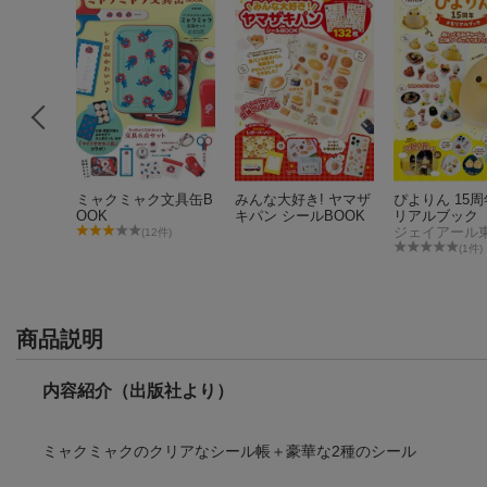
品】ちい
ミャクミャク文具缶B
みんな大好き! ヤマザ
ぴよりん 15
マロ風シ
OOK
キパン シールBOOK
リアルブック
 ちいかわ
(12件)
、2 ハチ
6件)
(1件)
ット、3
めセッ
ンガおおめ
商品説明
内容紹介（出版社より）
ミャクミャクのクリアなシール帳＋豪華な2種のシール