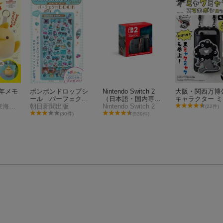
周年メモ
ボンボンドロップシ
Nintendo Switch 2
大阪・関西万博
ール パーフェクトB
（日本語・国内専
キャラクター 
ジェイアール東海フードサービス
OOK
朝日新聞出版
用）
Nintendo Switch 2
ミャク スマホ
(22件)
ットBOOK モノ
(30件)
(539件)
er.