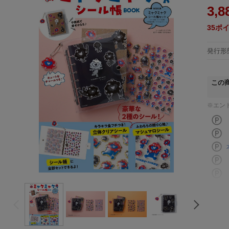
3,8
35
ポ
発行形
この
※エン