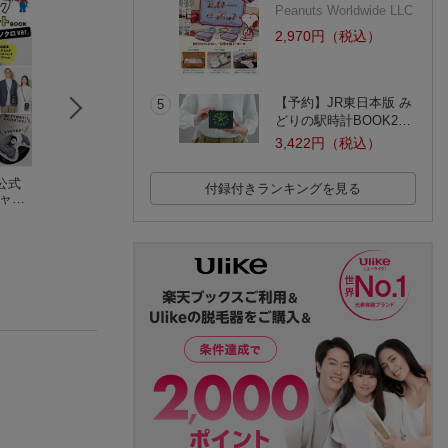
Peanuts Worldwide LLC
2,970円（税込）
【予約】JR東日本版 み
5
どりの駅時計BOOK2…
3,422円（税込）
公式
大阪・関西万博公式
フェルメール《真珠
HELLO KITTY 
付録付きランキングを見る
ミャク
キャラクター ミャク
の耳飾りの少女》ス
エコバッグ＆リボ
ポシェ
ミャク スマホポシェ
マホポシェットBOO
ポーチBOOK
(17件)
(3件)
クロv
ットBOOK
K