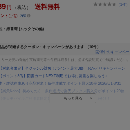
89
（
1
件）
送料無料
円
（税込）
イント
1倍
内訳
態
：
紙書籍
(ムックその他)
商品が関連するクーポン・キャンペーンがあります
（10件）
開催中のキャンペー
トリー必要の有無や実施期間等の各種詳細条件は、必ず各説明頁でご確認ください
【対象者限定】全ジャンル対象！ポイント最大3倍 おかえりキャンペーン
【ポイント3倍】図書カードNEXT利用でお得に読書を楽しもう♪
本・雑誌在庫あり商品対象！条件達成でポイント最大10倍 2026/8/1-8/31
【楽天Kobo】初めての方！条件達成で楽天ブックス購入分がポイント20倍
【楽天モバイルご利用者限定】条件達成で100万ポイント山分け！
【Rakuten Fashion×楽天ブックス】条件達成で10万ポイント山分け
【スタンプカード】楽天ポイントもらえる＆抽選で豪華景品が当たる！
楽天モバイル紹介キャンペーンの拡散で300円OFFクーポン進呈
条件達成で楽天限定・宝塚歌劇 宙組貸切公演ペアチケットが当たる