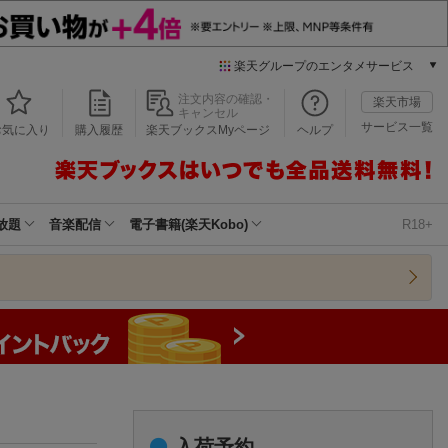
楽天グループのエンタメサービス
本/ゲーム/CD/DVD
注文内容の確認・
楽天市場
キャンセル
楽天ブックス
サービス一覧
お気に入り
購入履歴
楽天ブックスMyページ
ヘルプ
電子書籍
楽天Kobo
雑誌読み放題
楽天マガジン
放題
音楽配信
電子書籍(楽天Kobo)
R18+
音楽配信
楽天ミュージック
動画配信
楽天TV
動画配信ガイド
Rakuten PLAY
無料テレビ
Rチャンネル
チケット
入荷予約