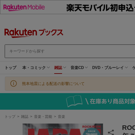
トップ
本・コミック
雑誌
音楽CD
DVD・ブルーレイ
熊本地震による配送の影響について
現
トップ
>
雑誌
>
音楽・芸能
>
音楽
在
地
RO