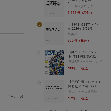
(トーキングロッ…
トーキングロック
1,111円（税込）
【予約】週刊プレイボー
3
イ 2026年 8/31号…
集英社
730円（税込）
日経エンタテインメン
4
ト!増刊 特別表紙版…
日経BPマーケティング
980円（税込）
【予約】週刊TVガイド
5
関西版 2026年 8/21…
東京ニュース通信社
ページ：
1
/
3
579円（税込）