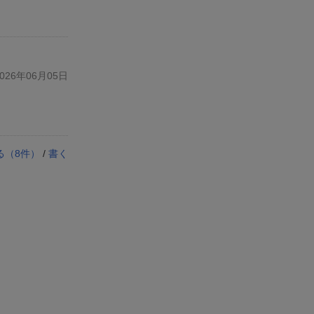
26年06月05日
る（
8
件）
/
書く