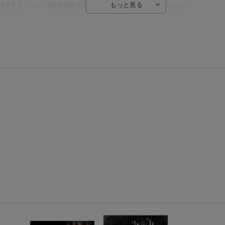
【楽天モバイルご利用者限定】条件達成で100万ポイント山分け！
【Rakuten Fashion×楽天ブックス】条件達成で10万ポイント山分け
【スタンプカード】楽天ポイントもらえる＆抽選で豪華景品が当たる！
楽天モバイル紹介キャンペーンの拡散で300円OFFクーポン進呈
条件達成で楽天限定・宝塚歌劇 宙組貸切公演ペアチケットが当たる
エントリー＆条件達成で『鬼滅の刃』オリジナルきんちゃく袋が当たる！