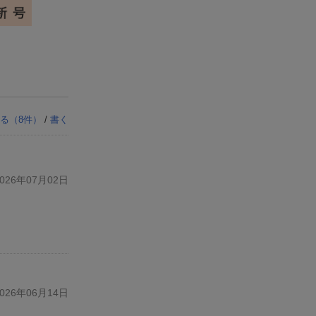
る（
8
件）
/
書く
26年07月02日
26年06月14日