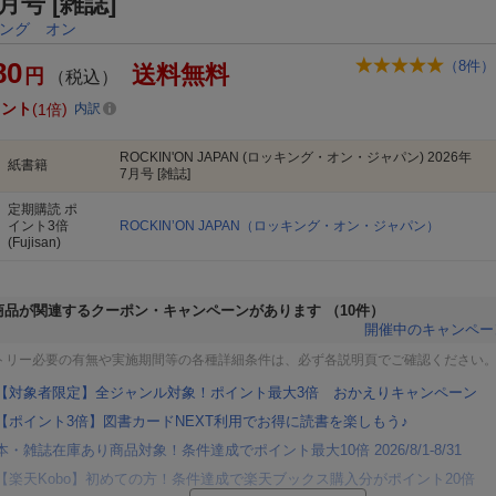
7月号 [雑誌]
ング オン
80
（
8
件）
送料無料
円
（税込）
イント
1倍
内訳
ROCKIN'ON JAPAN (ロッキング・オン・ジャパン) 2026年
紙書籍
7月号 [雑誌]
定期購読
ポ
イント3倍
ROCKIN’ON JAPAN（ロッキング・オン・ジャパン）
(Fujisan)
商品が関連するクーポン・キャンペーンがあります
（10件）
開催中のキャンペー
トリー必要の有無や実施期間等の各種詳細条件は、必ず各説明頁でご確認ください
【対象者限定】全ジャンル対象！ポイント最大3倍 おかえりキャンペーン
【ポイント3倍】図書カードNEXT利用でお得に読書を楽しもう♪
本・雑誌在庫あり商品対象！条件達成でポイント最大10倍 2026/8/1-8/31
【楽天Kobo】初めての方！条件達成で楽天ブックス購入分がポイント20倍