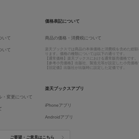
価格表記について
ついて
商品の価格・消費税について
楽天ブックスでは商品の本体価格と消費税を含めた総額
ついて
ります。価格の種類については以下の通りです。
【通常価格】楽天ブックスにおける通常販売価格です。
【参考小売価格】出版社、製造元等が設定した小売価格
【旧定価】出版社が出版時に設定した定価です。
楽天ブックスアプリ
ル・変更について
iPhoneアプリ
て
Androidアプリ
ご要望・ご意見はこちら