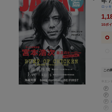
年 
ロッキ
1,1
10
ポ
この
※エン