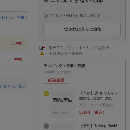
楽天チケット
エンタメニュース
推し楽
ご注文いただけない商品に関して
|
レビューを書く
1,180
円
楽天アフィリエイトのリンクを作成
不適切な商品を報告
980
円
ランキング：音楽・芸能
※1時間ごとに更新
紙書籍版
ンをもっと見る
【予約】週刊TVガイド
1
。
関東版 2026年 8/21…
東京ニュース通信社
579円（税込）
【予約】Talking Rock!
2