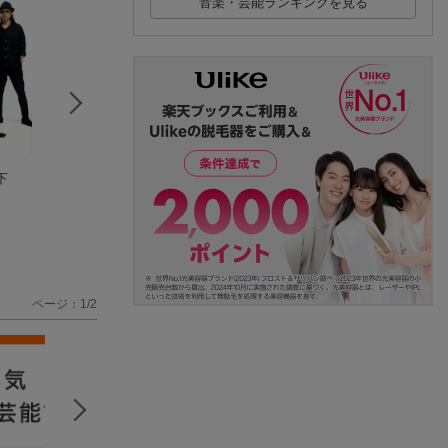
音楽・芸能ランキングを見る
下
俺と、友だち【Blu-ra
sha・la・la・la (初回
I AM HERO (通常
y】
限定盤 2CD＋PHOTO
宮本浩次
宮本浩次
BOOK)
宮本浩次
(3件)
(2件)
(12件)
ページ：1/2