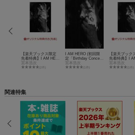
スマプラ対
【楽天ブックス限定
I AM HERO (初回限
【楽天ブック
先着特典】I AM HER
定「Birthday Concert
先着特典】I AM
O (初回限定「俺と、
宮本浩次
最高の日、最高の
宮本浩次
O (初回限定「Bi
宮本浩次
友だち」盤 CD＋Blu-r
時」盤 CD＋Blu-ray)
y Concert 
件)
(2件)
(1件)
(1件)
ay)(A4サイズクリア
最高の時」盤 C
ファイル)
u-ray)(A4サ
アファイル)
関連特集