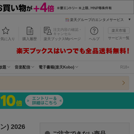
楽天グループのエンタメサービス
本/ゲーム/CD/DVD
注文内容の確認・
楽天市場
キャンセル
楽天ブックス
サービス一覧
お気に入り
購入履歴
楽天ブックスMyページ
ヘルプ
電子書籍
楽天Kobo
雑誌読み放題
楽天マガジン
放題
音楽配信
電子書籍(楽天Kobo)
R18+
音楽配信
楽天ミュージック
動画配信
楽天TV
動画配信ガイド
Rakuten PLAY
無料テレビ
Rチャンネル
) 2026
チケット
ご注文できない商品