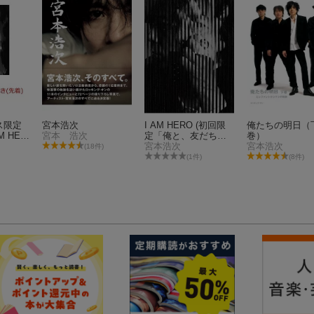
ス限定
宮本浩次
I AM HERO (初回限
俺たちの明日（
 HER
宮本 浩次
定「俺と、友だち」
巻）
rthda
盤 CD＋Blu-ray)
宮本浩次
宮本浩次
(18件)
最高の日、
(1件)
(8件)
D＋Bl
イズクリ