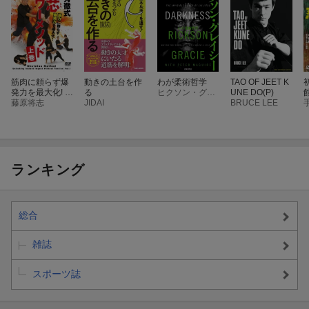
筋肉に頼らず爆
動きの土台を作
わが柔術哲学
TAO OF JEET K
発力を最大化! 直
る
ヒクソン・グレイシー
UNE DO(P)
芯パワーメソッ
藤原将志
JIDAI
BRUCE LEE
ド 上巻
ランキング
総合
雑誌
スポーツ誌