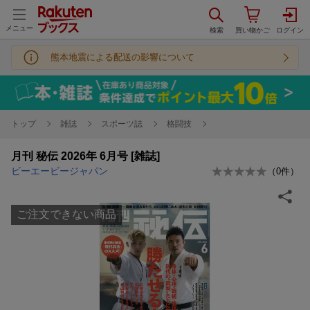
メニュー
熊本地震による配送の影響について
トップ
雑誌
スポーツ誌
格闘技
月刊 秘伝 2026年 6月号 [雑誌]
ビーエービージャパン
（
0
件）
ご注文できない商品