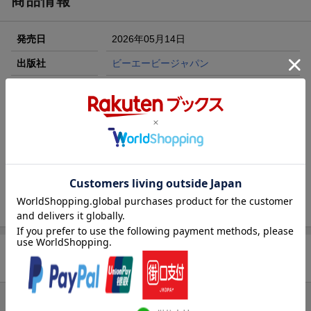
商品情報
エントリー＆3,000円以上購入で無料データSIM（3GB/月プ
ラン）が当たる！
発売日
2026年05月14日
楽天モバイル紹介キャンペーンの拡散で300円OFFクーポン
進呈
出版社
ビーエービージャパン
条件達成で楽天限定・宝塚歌劇 宙組貸切公演ペアチケット
刊行形態
月刊
が当たる
サイズ
A4変
楽天ブックス雑誌
17637
コード
JAN
4912176370664
バックナンバー
この雑誌の他の号を見る
商品レビュー
まだレビューがありません。