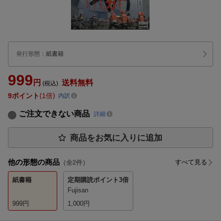
発行形態
：
紙書籍
999
円
送料無料
(税込)
9
ポイント
1倍
内訳
ご注文できない商品
詳細
商品をお気に入りに追加
他の形態の商品
すべて見る
（全
2
件）
紙書籍
定期購読
ポイント3倍
Fujisan
999
円
1,000
円