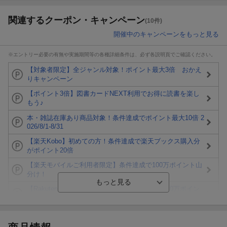
関連するクーポン・キャンペーン
(10件)
開催中のキャンペーンをもっと見る
※エントリー必要の有無や実施期間等の各種詳細条件は、必ず各説明頁でご確認ください。
【対象者限定】全ジャンル対象！ポイント最大3倍 おかえ
りキャンペーン
【ポイント3倍】図書カードNEXT利用でお得に読書を楽し
もう♪
本・雑誌在庫あり商品対象！条件達成でポイント最大10倍 2
026/8/1-8/31
【楽天Kobo】初めての方！条件達成で楽天ブックス購入分
がポイント20倍
【楽天モバイルご利用者限定】条件達成で100万ポイント山
分け！
【Rakuten Fashion×楽天ブックス】条件達成で10万ポイン
ト山分け
【スタンプカード】楽天ポイントもらえる＆抽選で豪華景品
が当たる！