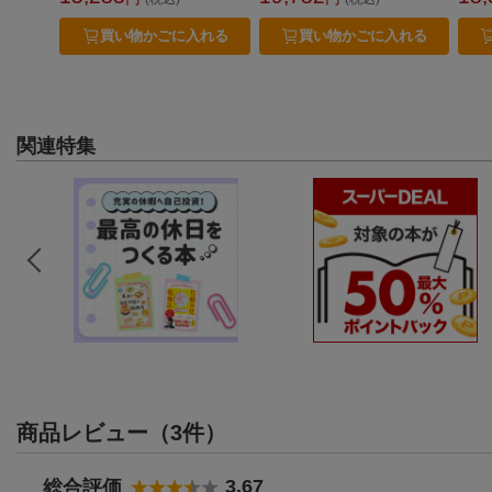
10歳 11歳 12歳
ント 10歳 11歳 12歳(レゴ(R)
トル 
スター・ウォーズ(TM) ペン
ケース)
買い物かごに入れる
買い物かごに入れる
関連特集
商品レビュー（3件）
3.67
総合評価