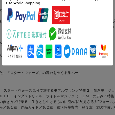
ガイドスタイルでひもとく、スペシャルブックが登場！
も、本書があれば安心。劇場公開作品を中心に、ストーリーの流れや主
。さらに、モデルプランや旅のテクニックなど、ファン心をくすぐるコ
た、ファン必携の永久保存版です。
ください。
た、『スター・ウォーズ』の舞台をめぐる旅へー。
１ スター・ウォーズ気分で旅するモデルプラン／特集２ 創造主 ジ
ＧＩＣ インダストリアル・ライト＆マジック（ＩＬＭ）の歩み／特集
の歩き方／特集５ 生きとし生けるものに流れる“見えざる力”フォー
報／第１章 作品ガイド／第２章 銀河惑星案内／第３章 旅の準備と