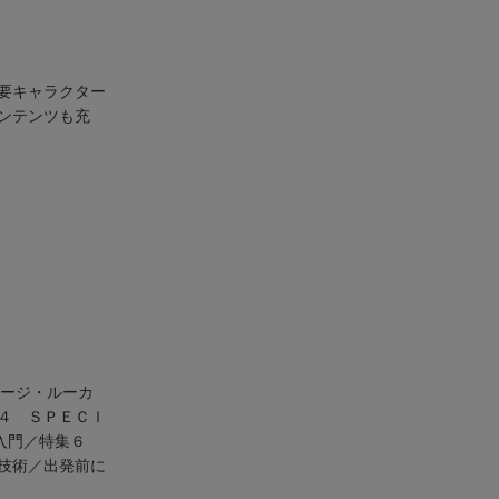
要キャラクター
ンテンツも充
ョージ・ルーカ
４ ＳＰＥＣＩ
ス入門／特集６
技術／出発前に