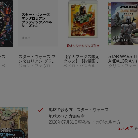
ォーズ
スター・ウォーズ マ
【楽天ブックス限定
STAR WARS T
ンダロリアン グラフ
グッズ】【数量限定
ANDALORIAN
クリスティン・ベイヴァー
ィックノベル シー
ジョン・ファヴロー、デイブ・フィローニ、クリストファー・ヨスト、リック・ファミュイワ
グッズ】スター・ウ
ペドロ・パスカル
の道
ズン2
ォーズ／マンダロリ
アン・アンド・グロ
ーグー ブルーレイ
＋ DVD セット【Blu-r
ay】(サコッシュ)(メ
タルコースター)
地球の歩き方 スター・ウォーズ
地球の歩き方編集室
2026年07月31日頃発売
／ 地球の歩き方
2,750
円
(