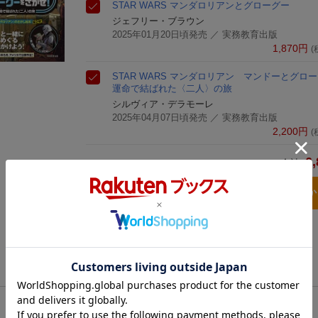
STAR WARS マンダロリアンとグローグー
ジェフリー・ブラウン
2025年01月20日頃発売
／ 実務教育出版
1,870
円
(
STAR WARS マンダロリアン マンドーとグロ
運命で結ばれた〈二人〉の旅
シルヴィア・デラモーレ
2025年04月07日頃発売
／ 実務教育出版
2,200
円
(
6,
合計
3点とも買い物