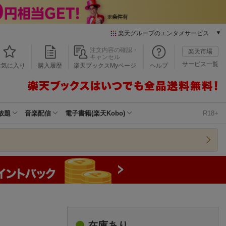
楽天グループのエンタメサービス
本/ゲーム/CD/DVD
注文内容の確認・
楽天市場
キャンセル
楽天ブックス
サービス一覧
お気に入り
購入履歴
楽天ブックスMyページ
ヘルプ
電子書籍
楽天Kobo
雑誌読み放題
楽天マガジン
放題
音楽配信
電子書籍(楽天Kobo)
R18+
音楽配信
楽天ミュージック
動画配信
楽天TV
動画配信ガイド
Rakuten PLAY
無料テレビ
Rチャンネル
チケット
在庫あり