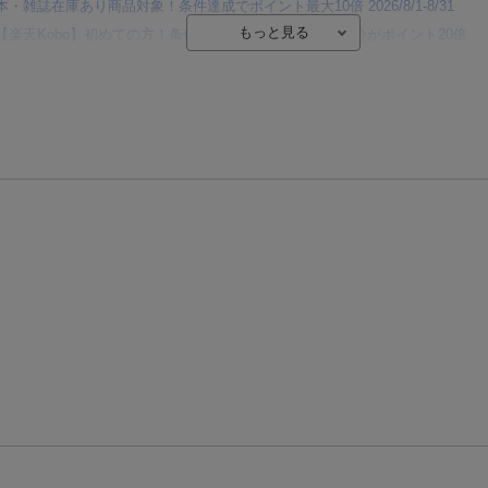
本・雑誌在庫あり商品対象！条件達成でポイント最大10倍 2026/8/1-8/31
【楽天Kobo】初めての方！条件達成で楽天ブックス購入分がポイント20倍
【楽天モバイルご利用者限定】条件達成で100万ポイント山分け！
【Rakuten Fashion×楽天ブックス】条件達成で10万ポイント山分け
【スタンプカード】楽天ポイントもらえる＆抽選で豪華景品が当たる！
エントリー＆3,000円以上購入で無料データSIM（3GB/月プラン）が当たる！
楽天モバイル紹介キャンペーンの拡散で300円OFFクーポン進呈