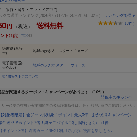
位
↑
旅行・留学・アウトドア部門
クス週間ランキング(2026年07月27日-2026年08月02日)
ランキングを見る
50
（
3
件）
送料無料
円
（税込）
イント
1倍
内訳
紙書籍
(単行
地球の歩き方 スター・ウォーズ
本)
電子書籍
(楽
地球の歩き方 スター・ウォーズ
天Kobo)
bo電子書籍ストアについて
商品が関連するクーポン・キャンペーンがあります
（10件）
開催中のキャンペー
トリー必要の有無や実施期間等の各種詳細条件は、必ず各説明頁でご確認ください
【対象者限定】全ジャンル対象！ポイント最大3倍 おかえりキャンペーン
条件達成でポイント2倍！楽天モバイルご利用者はさらに+1倍
【ポイント3倍】図書カードNEXT利用でお得に読書を楽しもう♪