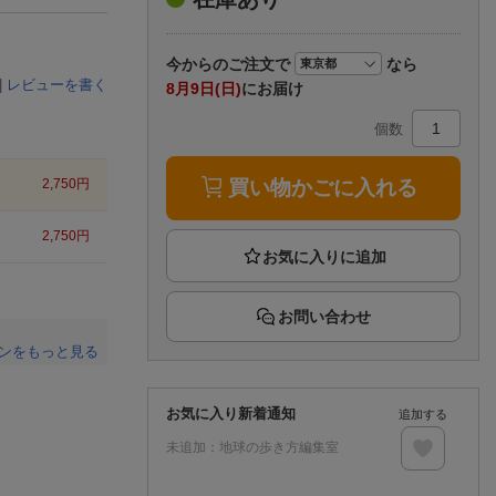
楽天チケット
エンタメニュース
推し楽
今から
のご注文で
なら
|
レビューを書く
8月9日(日)
にお届け
個数
買い物かごに入れる
2,750
円
2,750
円
お問い合わせ
ンをもっと見る
。
お気に入り新着通知
追加する
未追加：
地球の歩き方編集室