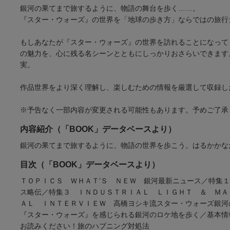
銀河の果てまで旅するように、物語の舞台を歩く……。
『スター・ウォーズ』の世界を「地球の歩き方」ならではの旅行
もしあなたが『スター・ウォーズ』の世界を訪れることになって
の魅力を、心に残る名シーンとともにしっかりおさらいできます
実。
作品世界をより深く理解し、楽しむための情報を厳選して収録し
※予告なく一部内容が変更される可能性もあります。予めご了承
内容紹介（「BOOK」データベースより）
銀河の果てまで旅するように、物語の世界を歩こう。はるかかな
目次（「BOOK」データベースより）
ＴＯＰＩＣＳ ＷＨＡＴ’Ｓ ＮＥＷ 銀河最新ニュース／特集
ス略伝／特集３ ＩＮＤＵＳＴＲＩＡＬ ＬＩＧＨＴ ＆ ＭＡ
ＡＬ ＩＮＴＥＲＶＩＥＷ 高橋ヨシキ流スター・ウォーズ銀河
『スター・ウォーズ』を感じられる銀河のロケ地を歩く／基本情
お読みください！旅のハプニング対処法