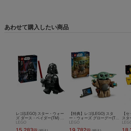
あわせて購入したい商品
レゴ(LEGO) スター・ウォー
【特典】レゴ(LEGO) スタ
【セ
ズ ダース・ベイダー(TM) デ
ー・ウォーズ グローグー(T
スタ
ラックスミニフィギュア 754
LEGO
M)（マンダロリアンの弟子）
LEGO
ォーズ
LEG
61 おもちゃ 玩具 プレゼント
75446 おもちゃ 玩具 プレゼ
イロ
15,283
19,782
18,
円
円
(税込)
(税込)