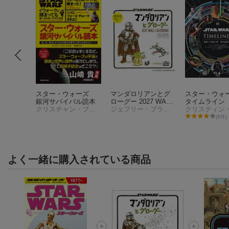
クス限定
スター・ウォーズ
マンダロリアンとグ
スター・ウ
数量限定
銀河サバイバル読本
ローグー 2027 WALL
タイムライン
ター・ウ
スカル
クリスチャン・ブローベルト
CALENDAR
ジェフリー・ブラウン
ンダロリ
(5件)
ド・グロ
UHD ＋
セット【4
HD】(サコ
タルコース
よく一緒に購入されている商品