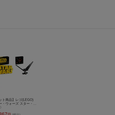
ット商品】レゴ(LEGO)
ー・ウォーズ スター・ウ
(TM) ロゴ 75407 + カ
O
・レンのコマンド・シャ
367
円
(税込)