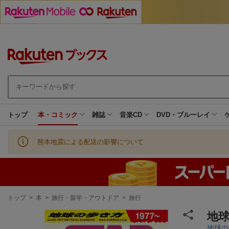
トップ
本・コミック
雑誌
音楽CD
DVD・ブルーレイ
熊本地震による配送の影響について
現
トップ
>
本
>
旅行・留学・アウトドア
>
旅行
在
地
地
地球の