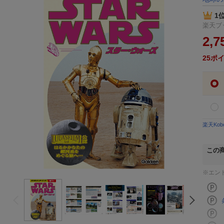
1
楽天ブッ
2,7
25
ポ
楽天Ko
この
※エン