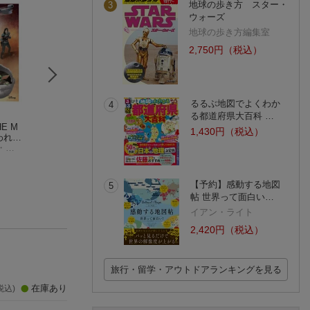
地球の歩き方 スター・
3
ウォーズ
地球の歩き方編集室
2,750円（税込）
るるぶ地図でよくわか
4
る都道府県大百科 …
HE M
スター・ウォーズ／
スター・ウォーズ
スター・ウォーズ
1,430円（税込）
 われら
マンダロリアン公式
『マンダロリアン・
ンダロリアン・ア
クリストファー・ニコラス
ビジュアルガイド
パブロ・ヒダルゴ
アンド・グローグ
フィル・ショスタク
ド・グローグー【Bl
ペドロ・パスカル
ー』公式アートブッ
ray】
ク
【予約】感動する地図
5
帖 世界って面白い…
イアン・ライト
2,420円（税込）
旅行・留学・アウトドアランキングを見る
在庫あり
税込)