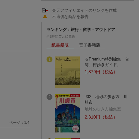
楽天アフィリエイトのリンクを作成
不適切な商品を報告
ランキング：旅行・留学・アウトドア
※1時間ごとに更新
紙書籍版
電子書籍版
＆Premium特別編集 台
1
湾、街歩きガイド。
1,879円（税込）
J32 地球の歩き方 川
2
崎市
地球の歩き方編集室
2,310円（税込）
ページ：
1
/
4