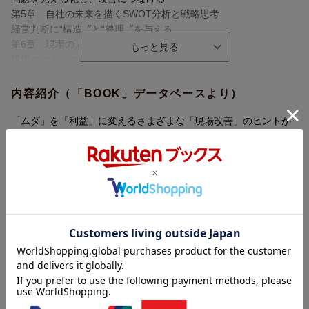
第5章 自社の未来を描くSWOT分析と戦略思考
経営判断に“構造〞と“整理〞を与える
第6章 現場の人材育成が会社の未来を変える
現場のコミュニケーションに必要なこと
第7章 改善活動が定着する仕組みのつくり方
コンサルの手を離れても現場が回るためには
内容紹介（「BOOK」データベースより）
おわりに
「ムダ」を「利益」に変えるさまざまな「現場改善」のヒントが
ここにあります！製造業の現場を知り尽くした見える化のプロが
解説。利益を生む現場は、こうしてつくる。
目次（「BOOK」データベースより）
第１章 現場が動けば会社が変わる なぜ“見える化”が中小企業経
営に効くのか／第２章 「情報」を「見える化」する 経営判断
は“見える情報”がなければできない／第３章 「日常管理」を「見
える化」する 現場のルールを明確にする／第４章 現場の声が
会社を動かす 問題を見える化し、改善につなげる／第５章 自
社の未来を描くＳＷＯＴ分析と戦略思考 経営判断に“構造”と“整
理”を与える／第６章 現場の人材育成が会社の未来を変える 現