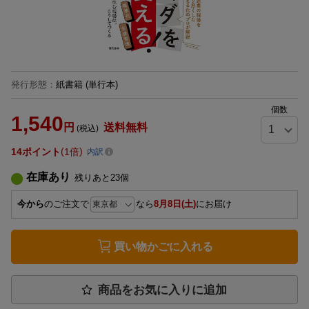
発行形態
：
紙書籍
(単行本)
個数
1,540
円
送料無料
(税込)
14
ポイント
1倍
内訳
在庫あり
残りあと
23
個
今から
のご注文で
なら
8月8日(土)
にお届け
買い物かごに入れる
商品をお気に入りに追加