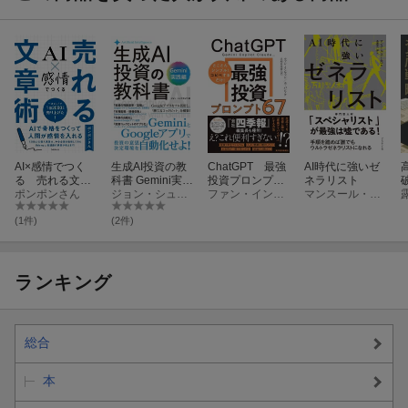
AI×感情でつく
生成AI投資の教
ChatGPT 最強
AI時代に強いゼ
る 売れる文章
科書 Gemini実践
投資プロンプト
ネラリスト
術
ポンポンさん
編
ジョン・シュウギョウ
67
ファン・インファン
マンスール・スームロ
(1件)
(2件)
ランキング
総合
本