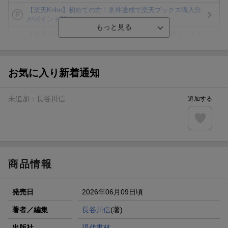
【楽天Kobo】初めての方！条件達成で楽天ブックス購入分
がポイント20倍
【楽天モバイルご利用者限定】条件達成で100万ポイント山
分け！
【Rakuten Fashion×楽天ブックス】条件達成で10万ポイン
ト山分け
お気に入り新着通知
【スタンプカード】楽天ポイントもらえる＆抽選で豪華景品
が当たる！
未追加：
長谷川信
追加する
楽天モバイル紹介キャンペーンの拡散で300円OFFクーポン
進呈
条件達成で楽天限定・宝塚歌劇 宙組貸切公演ペアチケット
が当たる
商品情報
発売日
2026年06月09日頃
著者／編集
長谷川信
(著)
出版社
現代書林