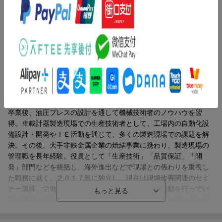
場のコミュニケーションに必要なこと／第７章 改善活動が定着
する仕組みのつくり方 コンサルの手を離れても現場が回るため
には
著者情報（「BOOK」データベースより）
長谷川信（ハセガワマコト）
長谷川経営コンサル代表。技術士（機械）、労働安全コンサルタ
ント（機械）。１９５４年生まれ。新潟県出身。東北大学工学部
卒業後、油圧プレスの設計を通して機械技術者のノウハウを習
得。車載計器製造現場での生産技術者として、工場内の自動化設
備設計・開発やＩＥ活動を通じて、多くの製造現場での課題を解
決。その後、大手非鉄金属企業の焼結事業に携わり、製造現場の
管理職を長年経験。役員として「生産技術」「品質保証」「開
発」部門などを統括し、海外進出などで現場との係わりを重視し
た職務に就く。２０１７年に独立し、現在は現場改善関連のセミ
ナー講師、労働災害防止のためのコンサルタント活動を行ってい
る（本データはこの書籍が刊行された当時に掲載されていたもの
です）