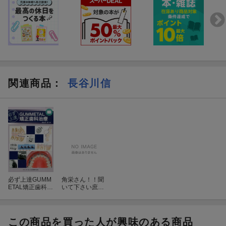
関連商品
：
長谷川信
必ず上達GUMM
角栄さん！！聞
ETAL矯正歯科治
いて下さい庶民
療
の声を（part
2）
この商品を買った人が興味のある商品