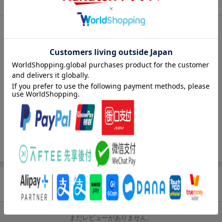
商品情報
エントリー＆3,000円以上購入で無料データSIM（3GB/月プ
ラン）が当たる！
発売日
2026年05月13日
楽天モバイル紹介キャンペーンの拡散で300円OFFクーポン
進呈
出版社
小学館
条件達成で楽天限定・宝塚歌劇 宙組貸切公演ペアチケット
刊行形態
月刊
が当たる
サイズ
B5
楽天ブックス雑誌
04793
コード
JAN
4912047930669
バックナンバー
この雑誌の他の号を見る
商品レビュー
まだレビューがありません。