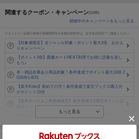
関連するクーポン・キャンペーン
(10件)
開催中のキャンペーンをもっと見る
※エントリー必要の有無や実施期間等の各種詳細条件は、必ず各説明頁でご確認ください。
【対象者限定】全ジャンル対象！ポイント最大3倍 おかえ
りキャンペーン
【ポイント3倍】図書カードNEXT利用でお得に読書を楽し
もう♪
本・雑誌在庫あり商品対象！条件達成でポイント最大10倍 2
026/8/1-8/31
【楽天Kobo】初めての方！条件達成で楽天ブックス購入分
がポイント20倍
【楽天モバイルご利用者限定】条件達成で100万ポイント山
分け！
【Rakuten Fashion×楽天ブックス】条件達成で10万ポイン
ト山分け
【スタンプカード】楽天ポイントもらえる＆抽選で豪華景品
が当たる！