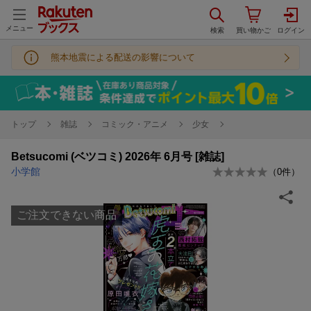
メニュー
熊本地震による配送の影響について
トップ
雑誌
コミック・アニメ
少女
Betsucomi (ベツコミ) 2026年 6月号 [雑誌]
小学館
（
0
件）
ご注文できない商品