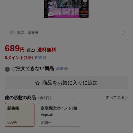
発行形態
：
紙書籍
689
円
送料無料
(税込)
6
ポイント
1倍
内訳
ご注文できない商品
詳細
商品をお気に入りに追加
他の形態の商品
すべて見る
（全
2
件）
紙書籍
定期購読
ポイント3倍
Fujisan
689
円
640
円