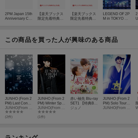
2PM Japan 15th
【楽天ブックス
【楽天ブックス
LEGEND OF 2P
2
Anniversary Co
限定先着特典】
限定先着特典】
M in TOKYO DO
U
ncert “THE RET
2PM Japan 15th
2PM Japan 15th
ME 【通常盤】
X
URN” in TOKYO
Anniversary Co
Anniversary Co
【Blu-ray】
U
DOME(通常盤)
ncert “THE RET
ncert “THE RET
【Blu-ray】
URN” in TOKYO
URN” in TOKYO
この商品を買った人が興味のある商品
DOME(通常盤)
DOME(完全生産
【Blu-ray】(オ
限定盤)【Blu-ra
リジナルA6アク
y】(オリジナルA
リルプレート(集
6アクリルプレ
合絵柄1種))
ート(集合絵柄1
種))
JUNHO (From 2
JUNHO (From 2
赤い袖先 Blu-ray
JUNHO (From 2
PM) Last Conce
PM) Winter Spe
SET1 【特典Blu
PM) Solo Tour 2
rt “JUNHO THE
JUNHO(From 2PM)
cial Tour “冬の少
JUNHO(From 2PM)
-ray付】【Blu-ra
ジュノ
018 “FLASHLIG
JUNHO(From 2PM)
W
BEST”(DVD通常
年”(DVD通常盤)
y】
HT”(DVD通常盤)
r
盤)
A
(2件)
(1件)
u
ランキング