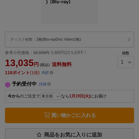
ディスク枚数
：
2枚(Blu-rayDisc Video2枚)
参考小売価格：
16,500円
3,465円(21％)OFF！
個数
13,035
円
送料無料
(税込)
118
ポイント
1倍
内訳
予約受付中
詳細
今から
のご注文で
なら
1月19日(火)
にお届け
買い物かごに入れる
商品をお気に入りに追加