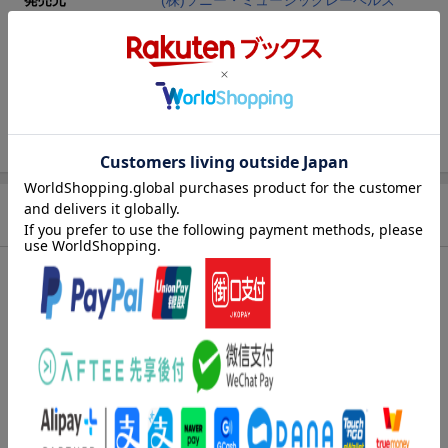
発売元
(株)ソニー・ミュージックレーベルズ
ディスク枚数
2枚(Blu-rayDisc Video2枚)
JAN
4547366824506
販売元
(株)ソニー・ミュージックソリューション
ズ
収録時間
ー／ー
品番
ESXL-421/422
商品説明
洋題
2PM JAPAN 15TH ANNIVERSARY CONCE
RT `THE RETURN` IN TOKYO DOME
仕様情報
※予告なく変更になる場合がございます。あらかじめご了承下さい。
※こちらの商品には【楽天ブックス限定先着特典 オリジナルA6
アクリルプレート(集合絵柄1種)】は付きません。対象商品は⇒こ
ちら
★封入特典/仕様