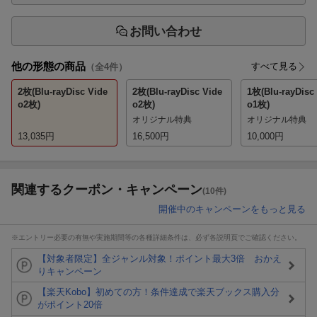
お問い合わせ
他の形態の商品
すべて見る
（全
4
件）
2枚(Blu-rayDisc Vide
2枚(Blu-rayDisc Vide
1枚(Blu-rayDisc
o2枚)
o2枚)
o1枚)
オリジナル特典
オリジナル特典
13,035
円
16,500
円
10,000
円
関連するクーポン・キャンペーン
(10件)
開催中のキャンペーンをもっと見る
※エントリー必要の有無や実施期間等の各種詳細条件は、必ず各説明頁でご確認ください。
【対象者限定】全ジャンル対象！ポイント最大3倍 おかえ
りキャンペーン
【楽天Kobo】初めての方！条件達成で楽天ブックス購入分
がポイント20倍