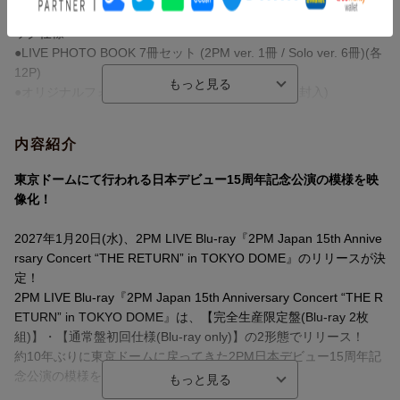
●三方背BOX＆オリジナルジャケット・トールケースサイズデジパ
ック仕様
●LIVE PHOTO BOOK 7冊セット (2PM ver. 1冊 / Solo ver. 6冊)(各
12P)
●オリジナルフォトカード (メンバーソロ6枚セット封入)
●ビジュアルカード (メンバーソロ6枚セット封入)
●折りたたみポスター
内容紹介
●ステッカーシート
東京ドームにて行われる日本デビュー15周年記念公演の模様を映
像化！
2027年1月20日(水)、2PM LIVE Blu-ray『2PM Japan 15th Annive
rsary Concert “THE RETURN” in TOKYO DOME』のリリースが決
定！
2PM LIVE Blu-ray『2PM Japan 15th Anniversary Concert “THE R
ETURN” in TOKYO DOME』は、【完全生産限定盤(Blu-ray 2枚
組)】・【通常盤初回仕様(Blu-ray only)】の2形態でリリース！
約10年ぶりに東京ドームに戻ってきた2PM日本デビュー15周年記
念公演の模様を、是非チェックしてください！