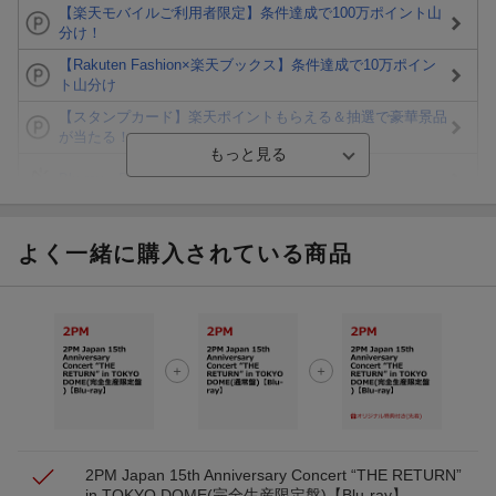
【楽天モバイルご利用者限定】条件達成で100万ポイント山
分け！
【Rakuten Fashion×楽天ブックス】条件達成で10万ポイン
ト山分け
【スタンプカード】楽天ポイントもらえる＆抽選で豪華景品
が当たる！
Blu-ray・DVDセール・お買い得情報
エントリー＆3,000円以上購入で無料データSIM（3GB/月プ
ラン）が当たる！
よく一緒に購入されている商品
楽天モバイル紹介キャンペーンの拡散で300円OFFクーポン
進呈
条件達成で楽天限定・宝塚歌劇 宙組貸切公演ペアチケット
が当たる
エントリー＆条件達成で『鬼滅の刃』オリジナルきんちゃく
袋が当たる！
2PM Japan 15th Anniversary Concert “THE RETURN”
in TOKYO DOME(完全生産限定盤)【Blu-ray】