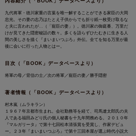
内容紹介（「BOOK」データベースより）
九代将軍・徳川家重の言葉を唯一解することができる家臣の大岡
忠光。その妻の志乃はたとえ子供からでも折り紙一枚受け取るな
と夫に言われたが…（「寵臣の妻」）。徳川家の御庭番、万里だ
けが見てきた隠密秘話の数々。多くを語らずひたむきに生きる人
間の美しさを描く『まいまいつぶろ』外伝。全てを知る万里が最
後に会いに行った人物とはー。
目次（「BOOK」データベースより）
将軍の母／背信の士／次の将軍／寵臣の妻／勝手隠密
著者情報（「BOOK」データベースより）
村木嵐（ムラキラン）
１９６７年京都市生まれ。会社勤務等を経て、司馬遼太郎氏の夫
人である福田みどり氏の個人秘書を十九年間務める。２０１０年
『マルガリータ』で第十七回松本清張賞を受賞し、作家デビュ
ー。２３年『まいまいつぶろ』で第十三回本屋が選ぶ時代小説大