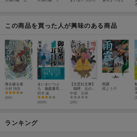
この商品を買った人が興味のある商品
海を破る者
まいまいつぶ
【文芸社文庫】
雨露
今村 翔吾
ろ 御庭番耳目
嗚呼、元の木
梶よう子
抄
村木 嵐
阿弥
中南 元伸
(8件)
(
(65件)
(2件)
ランキング