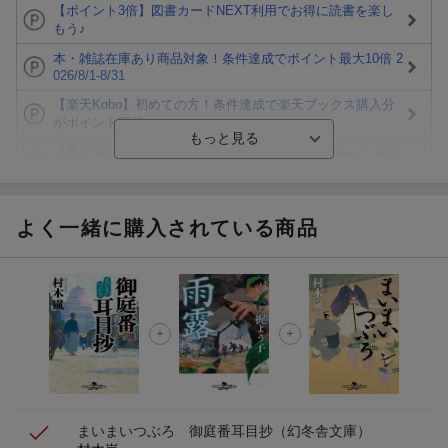
【ポイント3倍】図書カードNEXT利用でお得に読書を楽し
もう♪
本・雑誌在庫あり商品対象！条件達成でポイント最大10倍 2
026/8/1-8/31
【楽天Kobo】初めての方！条件達成で楽天ブックス購入分
がポイント20倍
【楽天モバイルご利用者限定】条件達成で100万ポイント山
分け！
【Rakuten Fashion×楽天ブックス】条件達成で10万ポイン
ト山分け
よく一緒に購入されている商品
【スタンプカード】楽天ポイントもらえる＆抽選で豪華景品
が当たる！
エントリー＆3,000円以上購入で無料データSIM（3GB/月プ
ラン）が当たる！
楽天モバイル紹介キャンペーンの拡散で300円OFFクーポン
進呈
まいまいつぶろ 御庭番耳目抄
（幻冬舎文庫）