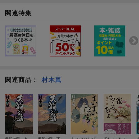
関連特集
関連商品
：
村木嵐
天領の鷹 上
天領の鷹 下
まいまいつぶろ
雀ちょっちょ