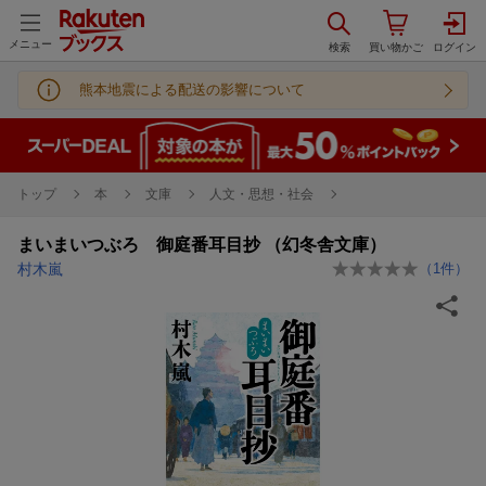
メニュー
熊本地震による配送の影響について
トップ
本
文庫
人文・思想・社会
まいまいつぶろ 御庭番耳目抄 （幻冬舎文庫）
村木嵐
（
1
件）