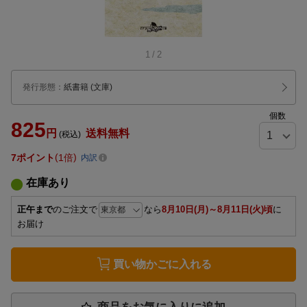
1
/
2
発行形態
：
紙書籍
(文庫)
個数
825
円
送料無料
(税込)
7
ポイント
1倍
内訳
在庫あり
正午まで
のご注文で
なら
8月10日(月)～8月11日(火)頃
に
お届け
買い物かごに入れる