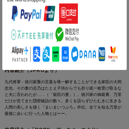
忠光。その妻の志乃はたとえ子供からでも折り紙一枚受け取るな
と夫に言われたが……（「寵臣の妻」）。
徳川家の御庭番、万里だけが見てきた隠密秘話の数々。多くを語
らずひたむきに生きる人間の美しさを描く『まいまいつぶろ』外
伝。
全てを知る万里が最後に会いに行った人物とはーー。
更新日：2026年06月29日
内容紹介（JPROより）
九代将軍・徳川家重の言葉を唯一解することができる家臣の大岡
忠光。その妻の志乃はたとえ子供からでも折り紙一枚受け取るな
と夫に言われたが……（「寵臣の妻」）。徳川家の御庭番、万里
だけが見てきた隠密秘話の数々。多くを語らずひたむきに生きる
人間の美しさを描く『まいまいつぶろ』外伝。全てを知る万里が
最後に会いに行った人物とはーー。