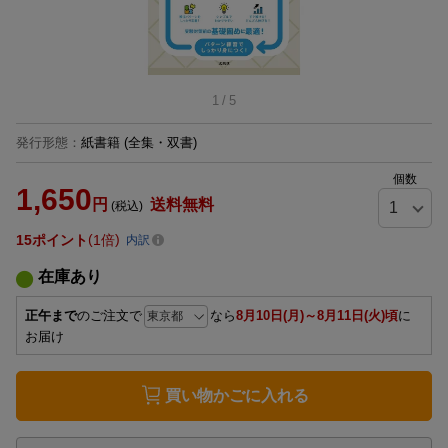
1
/
5
発行形態
：
紙書籍
(全集・双書)
個数
1,650
円
送料無料
(税込)
15
ポイント
1倍
内訳
在庫あり
正午まで
のご注文で
なら
8月10日(月)～8月11日(火)頃
に
お届け
買い物かごに入れる