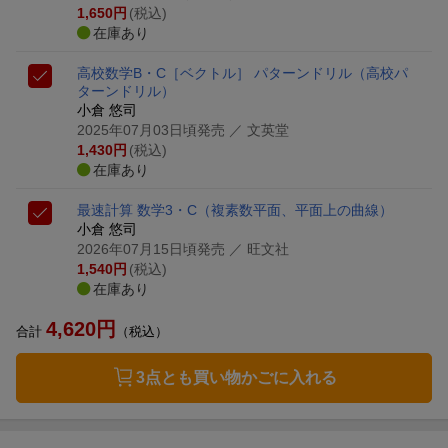
1,650
円
(税込)
在庫あり
高校数学B・C［ベクトル］ パターンドリル
（高校パ
ターンドリル）
小倉 悠司
2025年07月03日頃発売
／ 文英堂
1,430
円
(税込)
在庫あり
最速計算 数学3・C（複素数平面、平面上の曲線）
小倉 悠司
2026年07月15日頃発売
／ 旺文社
1,540
円
(税込)
在庫あり
4,620
円
合計
（税込）
3点とも買い物かごに入れる