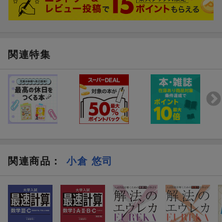
習」で確認できます。
関連特集
高校英文法 パターンドリ
高校数学1 パターン
ル 超基礎編
ル (高校パターンドリ
関連商品
：
小倉 悠司
定価 (税込)
1,430円
1,320円