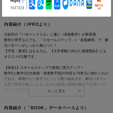
内容紹介（JPROより）
大好評の『パターンドリル』に遂に《高校数学》が新登場
数学が苦手な人でも、「スモールステップ」×「反復練習」で、解
法パターンがしっかり身につく！
【予習・復習】はもちろん、【大学受験に向けた基礎固め】にも
オススメの1冊です。
【特長1】スモールステップで着実に実力アップ！
数学3と数学C[2次曲線・複素数平面]の内容を78単元に細かくわけ
ており、基礎から一歩ずつじっくり取り組めます。解法パターン
を見て類題を解くことで、1つ1つ着実に問題の解き方を身につけ
ることができます。
【特長2】くり返し解いて定着！
解答パターンの確認→問題演習とくり返し練習しているうちに、
内容紹介（「BOOK」データベースより）
問題の解き方がしっかり身につきます。