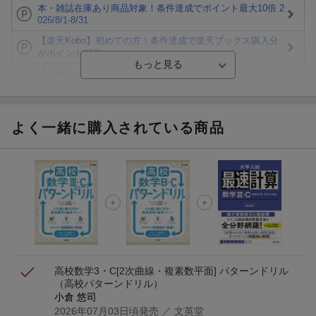
本・雑誌在庫あり商品対象！条件達成でポイント最大10倍 2
026/8/1-8/31
【楽天Kobo】初めての方！条件達成で楽天ブックス購入分
がポイント20倍
【楽天モバイルご利用者限定】条件達成で100万ポイント山
分け！
【Rakuten Fashion×楽天ブックス】条件達成で10万ポイン
ト山分け
よく一緒に購入されている商品
【スタンプカード】楽天ポイントもらえる＆抽選で豪華景品
が当たる！
エントリー＆3,000円以上購入で無料データSIM（3GB/月プ
ラン）が当たる！
楽天モバイル紹介キャンペーンの拡散で300円OFFクーポン
進呈
高校数学3・C[2次曲線・複素数平面] パターンドリル
（高校パターンドリル）
小倉 悠司
2026年07月03日頃発売
／ 文英堂