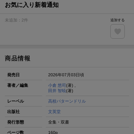
お気に入り新着通知
未追加：
2
件
追加する
商品情報
発売日
2026年07月03日頃
著者／編集
小倉 悠司
(著) ,
田井 智暁
(著)
レーベル
高校パターンドリル
出版社
文英堂
発行形態
全集・双書
ページ数
160p