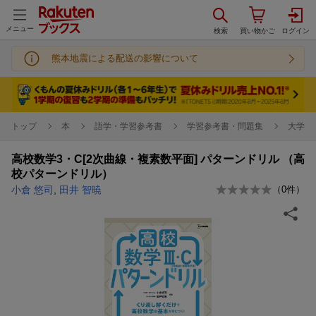
メニュー
熊本地震による配送の影響について
トップ
本
語学・学習参考書
学習参考書・問題集
大学受
高校数学3・C[2次曲線・複素数平面] パターンドリル （高
校パターンドリル）
小倉 悠司
,
田井 智暁
（
0
件）