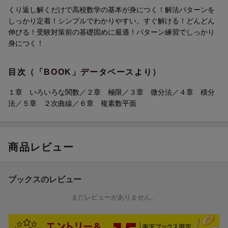
くり返し解くだけで高校数学の基本が身につく！解法パターンを
大好評の『パターンドリル』に遂に《高校数学》が新登場
【特長3】1単元2ページ構成で手軽にサクサクできる！
しっかり定着！シンプルでわかりやすい。すぐ解ける！どんどん
数学が苦手な人でも、「スモールステップ」×「反復練習」で、解
1回10〜30分。1単元見開き2ページなので、数学が苦手でも無理
伸びる！受験対策前の基礎固めに最適！パターン練習でしっかり
法パターンがしっかり身につく！
なく取り組めます。各単元でおさえておきたいポイントは、各単
身につく！
【予習・復習】はもちろん、【大学受験に向けた基礎固め】にも
元の「トレーニング」や、典型的な解法を取り上げた「実戦演
オススメの1冊です。
習」で確認できます。
目次（「BOOK」データベースより）
【特長1】スモールステップで着実に実力アップ！
数学3と数学C[2次曲線・複素数平面]の内容を78単元に細かくわけ
１章 いろいろな関数／２章 極限／３章 微分法／４章 積分
ており、基礎から一歩ずつじっくり取り組めます。解法パターン
法／５章 ２次曲線／６章 複素数平面
を見て類題を解くことで、1つ1つ着実に問題の解き方を身につけ
ることができます。
商品レビュー
【特長2】くり返し解いて定着！
解答パターンの確認→問題演習とくり返し練習しているうちに、
問題の解き方がしっかり身につきます。
ブックスのレビュー
【特長3】1単元2ページ構成で手軽にサクサクできる！
まだレビューがありません。
1回10〜30分。1単元見開き2ページなので、数学が苦手でも無理
なく取り組めます。各単元でおさえておきたいポイントは、各単
元の「トレーニング」や、典型的な解法を取り上げた「実戦演