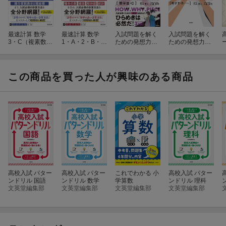
最速計算 数学
最速計算 数学
入試問題を解く
入試問題を解く
3・C（複素数平
1・A・2・B・C
ための発想力を
ための発想力を
面、平面上の曲
（ベクトル）
伸ばす 解法の
伸ばす 解法の
線）
エウレカ 数学
エウレカ 数学
3・C
2・B＋ベクトル
この商品を買った人が興味のある商品
高校物理基礎 パターンド
高校物理 パターンド
リル (高校パターンドリ
(高校パターンドリル
ル)
定価 (税込)
1,320円
1,650円
高校入試 パター
高校入試 パター
これでわかる 小
高校入試 パター
更新日：2026年06月21日
ンドリル 国語
ンドリル 数学
学算数
ンドリル 理科
文英堂編集部
文英堂編集部
文英堂編集部
文英堂編集部