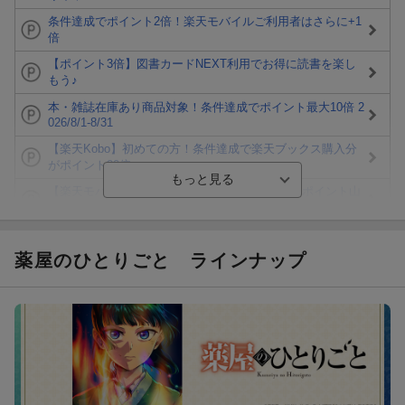
条件達成でポイント2倍！楽天モバイルご利用者はさらに+1
倍
【ポイント3倍】図書カードNEXT利用でお得に読書を楽し
もう♪
本・雑誌在庫あり商品対象！条件達成でポイント最大10倍 2
026/8/1-8/31
【楽天Kobo】初めての方！条件達成で楽天ブックス購入分
がポイント20倍
【楽天モバイルご利用者限定】条件達成で100万ポイント山
分け！
【Rakuten Fashion×楽天ブックス】条件達成で10万ポイン
ト山分け
薬屋のひとりごと
ラインナップ
【スタンプカード】楽天ポイントもらえる＆抽選で豪華景品
が当たる！
楽天モバイル紹介キャンペーンの拡散で300円OFFクーポン
進呈
条件達成で楽天限定・宝塚歌劇 宙組貸切公演ペアチケット
が当たる