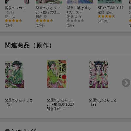
黄泉のツガイ
薬屋のひとりご
聖女に嘘は通じ
SPY×FAMILY 11
（13）
と〜猫猫の後宮
ない（6）
遠藤 達哉
荒川弘
謎解き手帳〜
日向 夏
浅見 よう
（22）
(205件)
(27件)
(24件)
(1件)
(
関連商品（原作）
薬屋のひとりごと
薬屋のひとりご
薬屋のひとりごと
（1）
と〜猫猫の後宮謎
（2）
解き手帳…