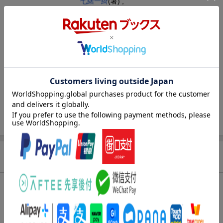
七緒一綺
(著) ,
しのとうこ
(著)
シリーズ
薬屋のひとりごと
関連作品
薬屋のひとりごと
レーベル
ビッグガンガンコミックス
出版社
スクウェア・エニックス
発行形態
コミック
ISBN
9784301006558
商品説明
内容紹介（JPROより）
いつの日か、再会を願って…。
楼蘭と再会し、自分が砦へ連れてこられた意味を知った猫猫。一