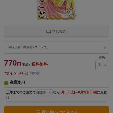
立ち読み
発行形態
：
紙書籍
(コミック)
個数
770
円
送料無料
(税込)
7
ポイント
1倍
内訳
在庫あり
正午まで
のご注文で
なら
8月8日(土)～8月9日(日)頃
にお届
け
買い物かごに入れる