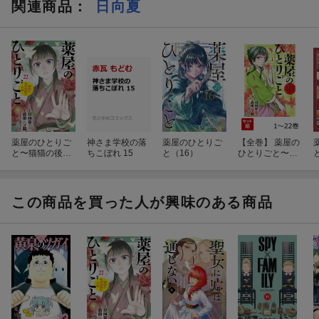
関連商品
：
日向夏
薬屋のひとりご
神さま学校の落
薬屋のひとりご
【全巻】 薬屋の
と〜猫猫の後宮
ちこぼれ 15
と（16）
ひとりごと〜猫
謎解き手帳〜
猫の後宮謎解き
（22）
手帳〜 1-22巻セ
ット
この商品を買った人が興味のある商品