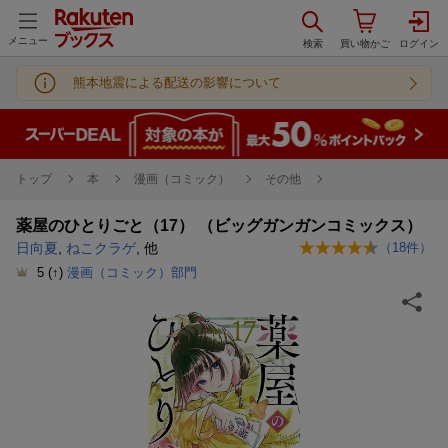
メニュー
熊本地震による配送の影響について
トップ
本
漫画（コミック）
その他
薬屋のひとりごと（17） （ビッグガンガンコミックス）
日向夏
,
ねこクラゲ
, 他
（
18
件）
5
(↑)
漫画（コミック）部門