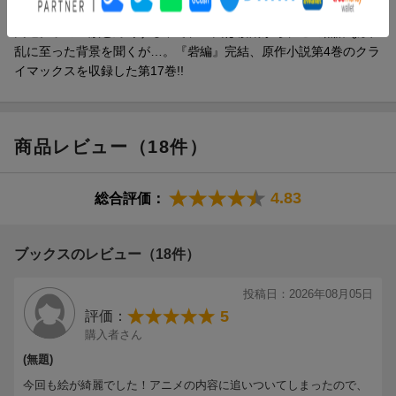
方、子の一族の反乱を鎮圧し、猫猫を確保すべく砦に突入する壬
氏達。子の一族と対峙する中で、壬氏は楼蘭から、この無謀な反
乱に至った背景を聞くが…。『砦編』完結、原作小説第4巻のクラ
イマックスを収録した第17巻!!
商品レビュー（18件）
4.83
総合評価：
ブックスのレビュー（18件）
投稿日：2026年08月05日
5
評価：
購入者さん
(無題)
今回も絵が綺麗でした！アニメの内容に追いついてしまったので、