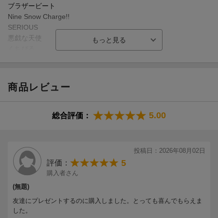
ブラザービート
Nine Snow Charge!!
SERIOUS
悪戯な天使
くちびる
Dangerholic
オレンジkiss
Miss Brand-New Friday Night
商品レビュー
Symmetry
サンシャインドリーマー
君は僕のもの
5.00
総合評価：
Ready Go Round
君へ贈る応援歌
カリスマックス
投稿日：2026年08月02日
MC
5
評価：
Luv Classic
購入者さん
約束は君と
(無題)
イチバンボシ
Days
友達にプレゼントするのに購入しました。とっても喜んでもらえま
地球[ルビ:あい]してるぜ
した。