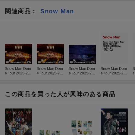
関連商品
：
Snow Man
Snow Man Dom
Snow Man Dom
Snow Man Dom
Snow Man Dom
S
e Tour 2025-202
e Tour 2025-202
e Tour 2025-202
e Tour 2025-202
e
6 ON(初回盤 DV
6 ON(初回盤 Blu
6 ON(通常盤 DV
6 ON(初回盤＋
D 3枚組)
-ray Disc 3枚組)
D 2枚組)
通常盤 Blu-rayセ
【Blu-ray】
ット)【Blu-ra
ト
y】
この商品を買った人が興味のある商品