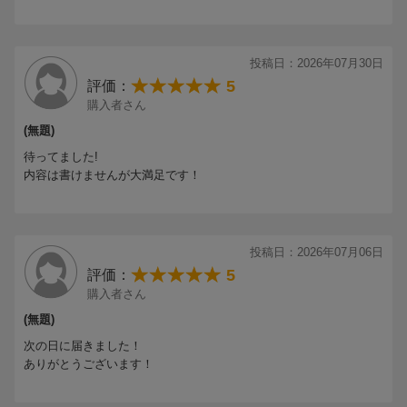
D.D.
Jack In The Box
君の彼氏になりたい。
ばきゅん
投稿日：2026年07月30日
ファンターナモーレ
5
評価：
ART
購入者さん
Crazy F-R-E-S-H Beat
(無題)
BOOST
待ってました!
愛のせいで
内容は書けませんが大満足です！
ーENCORE
カリスマックス
HELLO HELLO
投稿日：2026年07月06日
ナミダの海を越えて行け
5
評価：
購入者さん
＜DISC-2＞
(無題)
・マルチアングル映像 (Miss Brand-New Friday Night / 約束は君と
/ BOOST)
次の日に届きました！
・MCダイジェスト集
ありがとうございます！
・ツアー最終日ダイジェスト映像@2026.01.18 京セラドーム大阪