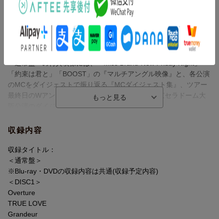
本作品は、5th Album「音故知新」を引っさげ、全国5都市17公演
で約78万人を動員した自身最大級のツアーより、2025年12月26日
東京ドーム公演・全33曲を収録。
また、ライブ本編に加えて＜初回盤＞と＜通常盤＞それぞれに異
なる特典映像を収録。
＜通常盤＞の特典映像には、「Miss Brand-New Friday Night」
「約束は君と」「BOOST」の『マルチアングル映像』と、各公演
のMCをダイジェストで振り返る『MCダイジェスト集』、ツアー
最終日のWアンコールも含む、2026年1月18日・京セラドーム大
阪公演のダイジェスト映像を収録。
Snow Manの2年連続となる5大ドームツアーの模様を余すことな
収録内容
く堪能できる大ボリューム・豪華収録内容の映像作品となってい
る。
収録タイトル：
＜通常盤＞
※Blu-ray・DVDの収録内容は共通(収録予定内容)
＜DISC1＞
Overture
TRUE LOVE
Grandeur