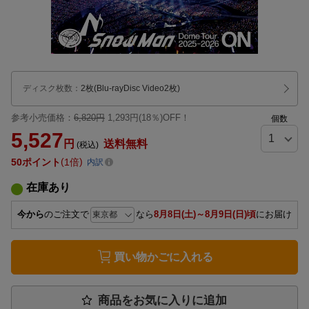
ディスク枚数
：
2枚(Blu-rayDisc Video2枚)
参考小売価格：
6,820円
1,293円(18％)OFF！
個数
5,527
円
送料無料
(税込)
50
ポイント
1倍
内訳
在庫あり
今から
のご注文で
なら
8月8日(土)～8月9日(日)頃
にお届け
買い物かごに入れる
商品をお気に入りに追加