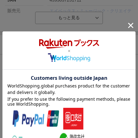
販売元
エイベックス・ミュージック・クリエイテ
ィヴ(株)
収録時間
163分／172分
品番
JWXD-25171/2
商品説明
色彩
カラー
言語
日本語(オリジナル言語)
仕様情報
音声方式
リニアPCMステレオ(オリジナル音声方式)
※予告なく変更になる場合がございます。あらかじめご了承下さい。
字幕言語
バリアフリー日本語字幕
★通常盤 初回仕様/特典
洋題
SNOW MAN DOME TOUR 2025-2026 ON
●スリーブケース
●フォトブック52P付き
内容紹介
Snow Manの5大ドームツアー「Snow Man Dome Tour 2025-2026
ON」のBlu-ray & DVDが7月1日(水)に発売決定！