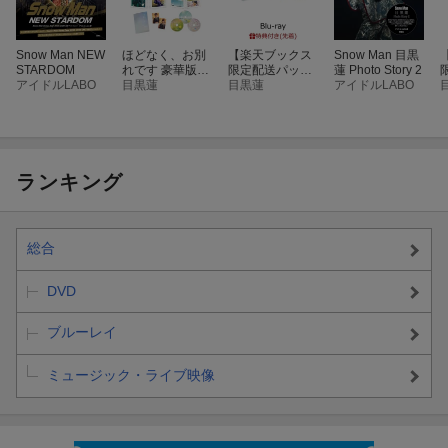
Snow Man NEW
ほどなく、お別
【楽天ブックス
Snow Man 目黒
STARDOM
れです 豪華版
限定配送パッ
蓮 Photo Story 2
アイドルLABO
【Blu-ray】
目黒蓮
ク】【先着特
目黒蓮
アイドルLABO
典】ほどなく、
お別れです 豪華
版【Blu-ray】(A
5クリアファイ
ル)
ランキング
総合
DVD
ブルーレイ
ミュージック・ライブ映像