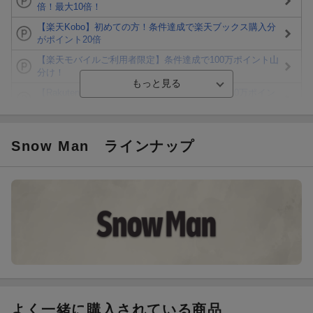
倍！最大10倍！
【楽天Kobo】初めての方！条件達成で楽天ブックス購入分
がポイント20倍
【楽天モバイルご利用者限定】条件達成で100万ポイント山
分け！
【Rakuten Fashion×楽天ブックス】条件達成で10万ポイン
ト山分け
【スタンプカード】楽天ポイントもらえる＆抽選で豪華景品
が当たる！
Snow Man
ラインナップ
Blu-ray・DVDセール・お買い得情報
楽天モバイル紹介キャンペーンの拡散で300円OFFクーポン
進呈
条件達成で楽天限定・宝塚歌劇 宙組貸切公演ペアチケット
が当たる
よく一緒に購入されている商品