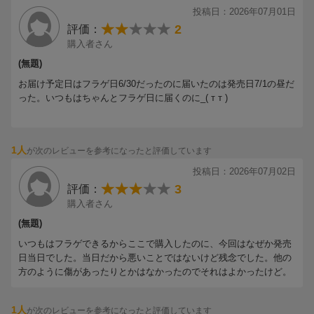
MC
投稿日：2026年07月01日
Luv Classic
2
評価：
約束は君と
購入者さん
イチバンボシ
(無題)
Days
地球[ルビ:あい]してるぜ
お届け予定日はフラゲ日6/30だったのに届いたのは発売日7/1の昼だ
D.D.
った。いつもはちゃんとフラゲ日に届くのに_( т т )
Jack In The Box
君の彼氏になりたい。
ばきゅん
1人
が次のレビューを参考になったと評価しています
ファンターナモーレ
投稿日：2026年07月02日
ART
3
評価：
Crazy F-R-E-S-H Beat
購入者さん
BOOST
愛のせいで
(無題)
いつもはフラゲできるからここで購入したのに、今回はなぜか発売
ーENCORE
日当日でした。当日だから悪いことではないけど残念でした。他の
カリスマックス
方のように傷があったりとかはなかったのでそれはよかったけど。
HELLO HELLO
ナミダの海を越えて行け
1人
が次のレビューを参考になったと評価しています