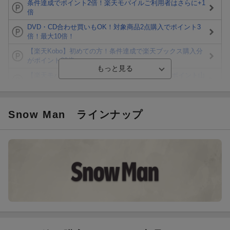
条件達成でポイント2倍！楽天モバイルご利用者はさらに+1
倍
DVD・CD合わせ買いもOK！対象商品2点購入でポイント3
倍！最大10倍！
【楽天Kobo】初めての方！条件達成で楽天ブックス購入分
がポイント20倍
【楽天モバイルご利用者限定】条件達成で100万ポイント山
分け！
【Rakuten Fashion×楽天ブックス】条件達成で10万ポイン
ト山分け
Snow Man
ラインナップ
【スタンプカード】楽天ポイントもらえる＆抽選で豪華景品
が当たる！
Blu-ray・DVDセール・お買い得情報
エントリー＆3,000円以上購入で無料データSIM（3GB/月プ
ラン）が当たる！