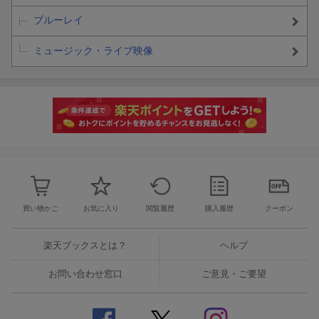
ナミダの海を越えて行け
ブルーレイ
＜DISC-2＞
ミュージック・ライブ映像
・マルチアングル映像 (Miss Brand-New Friday Night / 約束は君と
/ BOOST)
・MCダイジェスト集
・ツアー最終日ダイジェスト映像@2026.01.18 京セラドーム大阪
買い物かご
お気に入り
閲覧履歴
購入履歴
クーポン
楽天ブックスとは？
ヘルプ
お問い合わせ窓口
ご意見・ご要望