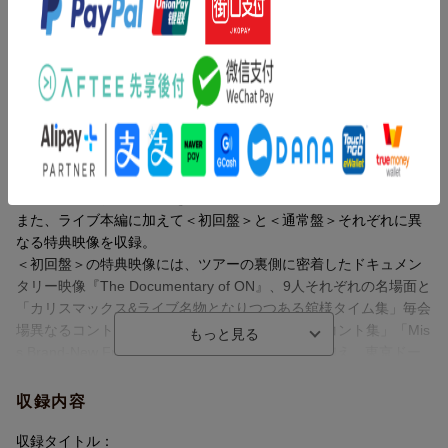
●フォトブック52P付き
内容紹介
Snow Manの5大ドームツアー「Snow Man Dome Tour 2025-2026
ON」のBlu-ray & DVDが7月1日(水)に発売決定！
本作品は、5th Album「音故知新」を引っさげ、全国5都市17公演
で約78万人を動員した自身最大級のツアーより、2025年12月26日
東京ドーム公演・全33曲を収録。
また、ライブ本編に加えて＜初回盤＞と＜通常盤＞それぞれに異
なる特典映像を収録。
＜初回盤＞の特典映像には、ツアーの裏側に密着したドキュメン
タリー映像『The Documentary of ON』、9人それぞれの名場面と
「カリスマックス&ライブ名物となりつつある舘様タイム集」毎会
場異なるコントコーナー「アイスクリーム屋さんコント集」「Mis
s Brand-New Friday Night キメカット集」などに加え、東京ドー
ム公演がクリスマス当日だったため、その日だけの「クリスマス
ダイジェスト」をコンパイルした『ON いいとこセレクショ
収録内容
ン』、そしてメンバーがセレクトしたライブ本編の場面をメンバ
ーと共に楽しむことができる『メンバーセレクトLIVEビジュアル
収録タイトル：