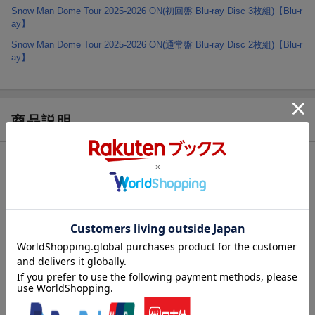
Snow Man Dome Tour 2025-2026 ON(初回盤 Blu-ray Disc 3枚組)【Blu-r
ay】
Snow Man Dome Tour 2025-2026 ON(通常盤 Blu-ray Disc 2枚組)【Blu-r
ay】
商品説明
仕様情報
※予告なく変更になる場合がございます。あらかじめご了承下さい。
★初回盤 封入特典/仕様
●三方背BOX
●デジパック仕様
●フォトブックレット12P付き
★通常盤 初回仕様/特典
●スリーブケース