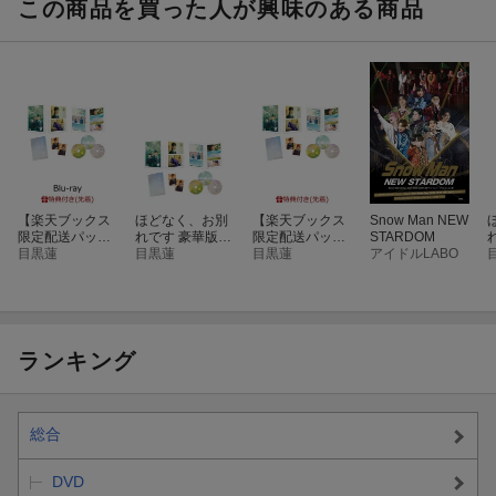
君へ贈る応援歌
この商品を買った人が興味のある商品
カリスマックス
MC
Luv Classic
約束は君と
イチバンボシ
Days
地球[ルビ:あい]してるぜ
D.D.
【楽天ブックス
ほどなく、お別
【楽天ブックス
Snow Man NEW
Jack In The Box
限定配送パッ
れです 豪華版
限定配送パッ
STARDOM
君の彼氏になりたい。
ク】【先着特
目黒蓮
【Blu-ray】
目黒蓮
ク】【先着特
目黒蓮
アイドルLABO
典】ほどなく、
典】ほどなく、
ばきゅん
お別れです 豪華
お別れです 豪華
ファンターナモーレ
版【Blu-ray】(A
版(A5クリアフ
5クリアファイ
ァイル)
ART
ル)
Crazy F-R-E-S-H Beat
ランキング
BOOST
愛のせいで
総合
ーENCORE
カリスマックス
DVD
HELLO HELLO