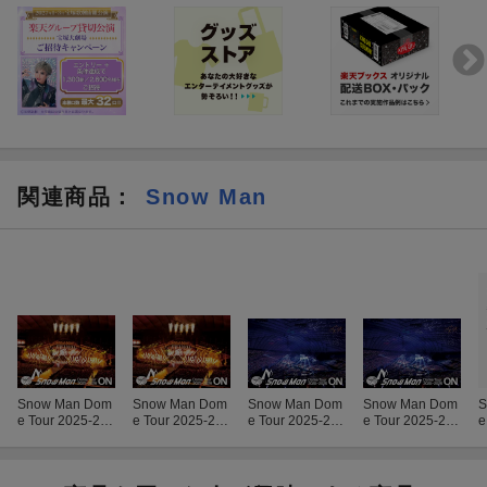
・メンバーセレクトLIVEビジュアルコメンタリー
＜通常盤＞
※Blu-ray・DVDの収録内容は共通(収録予定内容)
＜DISC1＞
Overture
TRUE LOVE
Grandeur
関連商品
：
Snow Man
ブラザービート
Nine Snow Charge!!
SERIOUS
悪戯な天使
くちびる
Dangerholic
オレンジkiss
Miss Brand-New Friday Night
Symmetry
Snow Man Dom
Snow Man Dom
Snow Man Dom
Snow Man Dom
S
サンシャインドリーマー
e Tour 2025-202
e Tour 2025-202
e Tour 2025-202
e Tour 2025-202
e
6 ON(初回盤 Blu
6 ON(初回盤 DV
6 ON(通常盤 DV
6 ON(通常盤 Blu
君は僕のもの
-ray Disc 3枚組)
D 3枚組)
D 2枚組)
-ray Disc 2枚組)
Ready Go Round
【Blu-ray】
【Blu-ray】
ト