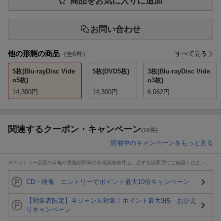
商品をお気に入りに追加
お問い合わせ
他の形態の商品
すべて見る
（全
6
件）
5枚(Blu-rayDisc Vide
5枚(DVD5枚)
3枚(Blu-rayDisc Vide
o5枚)
o3枚)
14,300
円
14,300
円
6,062
円
関連するクーポン・キャンペーン
(10件)
開催中のキャンペーンをもっと見る
※エントリー必要の有無や実施期間等の各種詳細条件は、必ず各説明頁でご確認ください。
CD・映像 エントリーでポイント最大10倍キャンペーン
【対象者限定】全ジャンル対象！ポイント最大3倍 おかえ
りキャンペーン