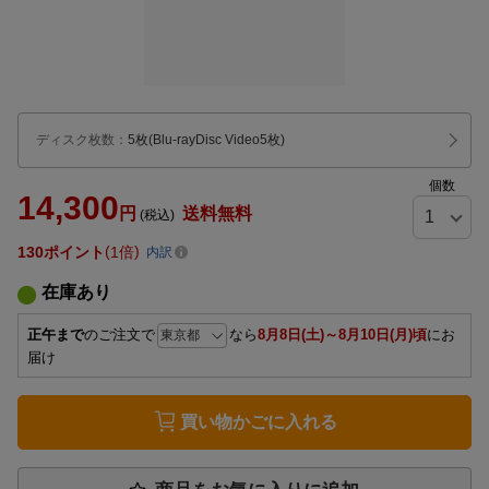
ディスク枚数
：
5枚(Blu-rayDisc Video5枚)
個数
14,300
円
送料無料
(税込)
130
ポイント
1倍
内訳
在庫あり
正午まで
のご注文で
なら
8月8日(土)～8月10日(月)頃
にお
届け
買い物かごに入れる