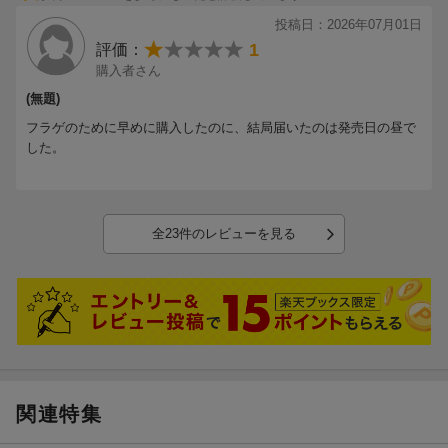
＜DISC-2＞
投稿日：2026年07月01日
・The Documentary of ON
1
評価：
購入者さん
＜DISC-3＞
(無題)
・ON いいとこセレクション
フラゲのために早めに購入したのに、結局届いたのは発売日の昼で
〜グループ編〜
した。
「カリスマックス&舘様タイム集」
「アイスクリーム屋さんコント集」
「Miss Brand-New Friday Night キメカット集」
「クリスマスダイジェスト」
全23件のレビューを見る
〜メンバー編〜
HIKARU IWAMOTO
TATSUYA FUKAZAWA
RAUL
SHOTA WATANABE
KOJI MUKAI
RYOHEI ABE
REN MEGURO
関連特集
RYOTA MIYADATE
DAISUKE SAKUMA