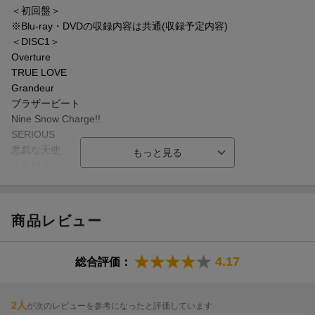
コメンタリー』を収録。
＜初回盤＞
※Blu-ray・DVDの収録内容は共通(収録予定内容)
＜通常盤＞の特典映像には、「Miss Brand-New Friday Night」
＜DISC1＞
「約束は君と」「BOOST」の『マルチアングル映像』と、各公演
Overture
のMCをダイジェストで振り返る『MCダイジェスト集』、ツアー
TRUE LOVE
最終日のWアンコールも含む、2026年1月18日・京セラドーム大
Grandeur
阪公演のダイジェスト映像を収録。
ブラザービート
Nine Snow Charge!!
Snow Manの2年連続となる5大ドームツアーの模様を余すことな
SERIOUS
く堪能できる大ボリューム・豪華収録内容の映像作品となってい
悪戯な天使
る。
くちびる
Dangerholic
オレンジkiss
Miss Brand-New Friday Night
商品レビュー
Symmetry
サンシャインドリーマー
君は僕のもの
4.17
総合評価：
Ready Go Round
君へ贈る応援歌
カリスマックス
2人
が次のレビューを参考になったと評価しています