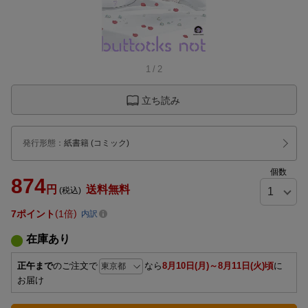
1
/
2
立ち読み
発行形態
：
紙書籍
(コミック)
個数
874
円
送料無料
(税込)
7
ポイント
1倍
内訳
在庫あり
正午まで
のご注文で
なら
8月10日(月)～8月11日(火)頃
に
お届け