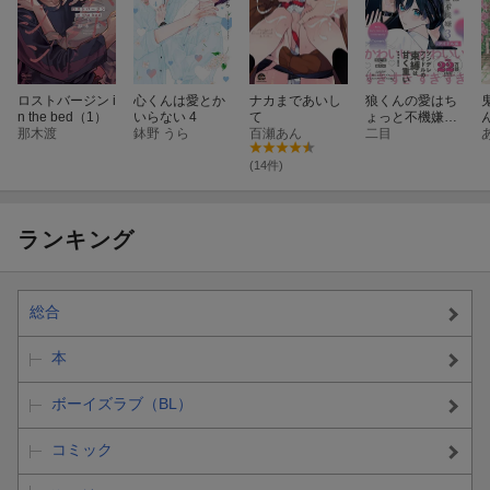
ロストバージン i
心くんは愛とか
ナカまであいし
狼くんの愛はち
n the bed（1）
いらない 4
て
ょっと不機嫌3-
那木渡
鉢野 うら
百瀬あん
アイドル編ー
二目
(14件)
ランキング
総合
本
ボーイズラブ（BL）
コミック