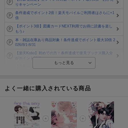
りキャンペーン
条件達成でポイント2倍！楽天モバイルご利用者はさらに+1
倍
【ポイント3倍】図書カードNEXT利用でお得に読書を楽し
もう♪
本・雑誌在庫あり商品対象！条件達成でポイント最大10倍 2
026/8/1-8/31
【楽天Kobo】初めての方！条件達成で楽天ブックス購入分
がポイント20倍
【楽天モバイルご利用者限定】条件達成で100万ポイント山
分け！
【Rakuten Fashion×楽天ブックス】条件達成で10万ポイン
ト山分け
よく一緒に購入されている商品
【スタンプカード】楽天ポイントもらえる＆抽選で豪華景品
が当たる！
エントリー＆3,000円以上購入で無料データSIM（3GB/月プ
ラン）が当たる！
楽天モバイル紹介キャンペーンの拡散で300円OFFクーポン
進呈