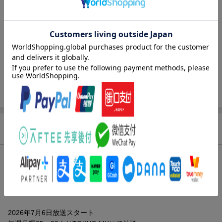
レーベル
GUSH COMICS
出版社
海王社
発行形態
コミック
ページ数
176p
ISBN
9784796418300
商品説明
内容紹介（JPROより）
TVドラマ化決定!!!!
シリーズ累計190万部突破！
2026年7月6日放送スタート