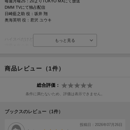
毎週月曜25：20よりTOKYO MXにて放送
DMM TVにて独占配信
日崎藍之助 役：坂井 翔
奥海英明 役：君沢 ユウキ
ハイスペだけどデレ甘なイケオジ×メロかわ男子の
溺愛▼年の差ラブ！
「俺は！今の奥海さんが大好きだから！」
同棲生活にもすっかり慣れ、変わらずラブラブな日々を送る藍之
商品レビュー（1件）
助と奥海。
そんなある日、藍之助は奥海の元義妹・和希とばったり対面す
る。奥海が結婚のことで和希に長年誤解を受け恨まれていると萱
総合評価：
嶋から聞いた藍之助。
条件に満たないため、評価は表示できません。
法事で奥海が嫌な思いをしたら…と心配になって、藍之助なりに
元気づけようとするけど──？
ブックスのレビュー（1件）
投稿日：2026年07月26日