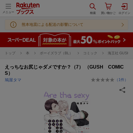
メニュー
熊本地震による配送の影響について
トップ
本
ボーイズラブ（BL）
コミック
海王社 GUSH C
えっちなお尻じゃダメですか？（7） （GUSH COMIC
S）
鳩屋タマ
（
1
件）