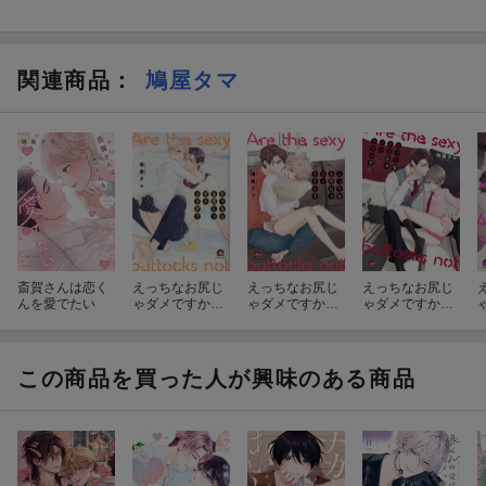
関連商品
：
鳩屋タマ
斎賀さんは恋く
えっちなお尻じ
えっちなお尻じ
えっちなお尻じ
んを愛でたい
ゃダメですか？
ゃダメですか？
ゃダメですか？
（6）
（5）
（4）
この商品を買った人が興味のある商品