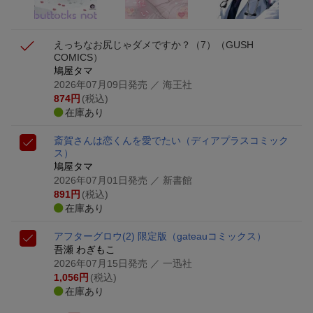
えっちなお尻じゃダメですか？（7）
（GUSH
COMICS）
鳩屋タマ
2026年07月09日発売
／ 海王社
874
円
(税込)
在庫あり
斎賀さんは恋くんを愛でたい
（ディアプラスコミック
ス）
鳩屋タマ
2026年07月01日発売
／ 新書館
891
円
(税込)
在庫あり
アフターグロウ(2) 限定版
（gateauコミックス）
吾瀬 わぎもこ
2026年07月15日発売
／ 一迅社
1,056
円
(税込)
在庫あり