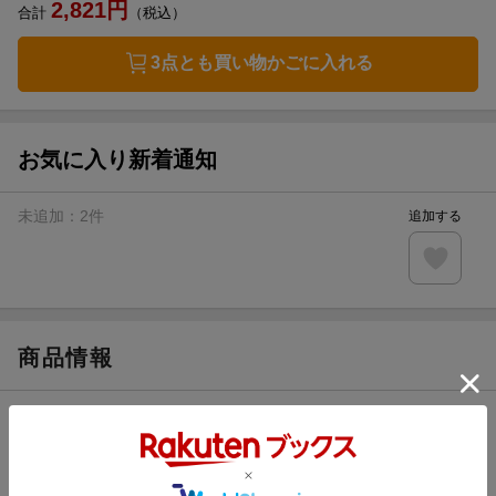
2,821
円
合計
（税込）
3点とも買い物かごに入れる
お気に入り新着通知
未追加：
2
件
追加する
商品情報
発売日
2026年07月09日
著者／編集
鳩屋タマ
(著)
シリーズ
えっちなお尻じゃダメですか?