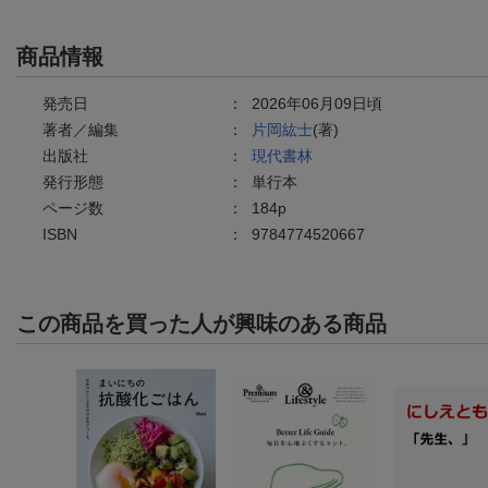
商品情報
発売日
：
2026年06月09日頃
著者／編集
：
片岡紘士
(著)
出版社
：
現代書林
発行形態
：
単行本
ページ数
：
184p
ISBN
：
9784774520667
この商品を買った人が興味のある商品