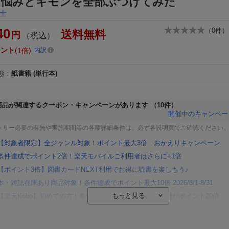
に悩みとギモンを全部ぶつけてみた
士
40
（
0
件）
送料無料
円
（税込）
イント
1倍
内訳
態
：
紙書籍
(単行本)
商品が関連するクーポン・キャンペーンがあります
（10件）
開催中のキャンペー
トリー必要の有無や実施期間等の各種詳細条件は、必ず各説明頁でご確認ください
【対象者限定】全ジャンル対象！ポイント最大3倍 おかえりキャンペーン
条件達成でポイント2倍！楽天モバイルご利用者はさらに+1倍
【ポイント3倍】図書カードNEXT利用でお得に読書を楽しもう♪
本・雑誌在庫あり商品対象！条件達成でポイント最大10倍 2026/8/1-8/31
【楽天Kobo】初めての方！条件達成で楽天ブックス購入分がポイント20倍
【楽天モバイルご利用者限定】条件達成で100万ポイント山分け！
【Rakuten Fashion×楽天ブックス】条件達成で10万ポイント山分け