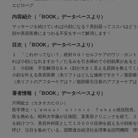
エピローグ
内容紹介（「BOOK」データベースより）
マッサージを続けていれば小顔になる？美顔器ってコスパはどう
顔や美容医療にまつわる不安をすべて解消します！
目次（「BOOK」データベースより）
１ 「これやってない？」絶対ＮＧ！セルフケアのウソ・ホント
れば小顔になれますか？／たるみを引き締めて小顔効果があると
２ 小顔術 不安解消Ｑ＆Ａ（顔が大きく見える原因を教えてく
小顔を叶える美容医療（糸リフトはどんな施術ですか？／脂肪吸
（糸リフトのアフターケアは？／脂肪吸引注射のアフターケアは
著者情報（「BOOK」データベースより）
片岡紘士（カタオカヒロシ）
医学博士・Ｌ’ａｍｏｕｒ ｃｌｉｎｉｃ Ｔｏｋｙｏ統括院長
医を務める。昭和大学藤が丘病院、某美容クリニックを経て、２
を続けつつ、美容外科医として１００００症例を超える小顔術を
呼び、注目を集めている。国際連合経済社会理事会諮問機関 理