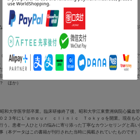
なの？効果があるセルフケアってあるの？２万人のキレイをつくった美
（美顔ローラーを毎日使っています。今のところあまり効果がないので
、ＥＭＳ美顔器やＲＦ美顔器がちまたで人気ですが、効果がありますか
ださい／顔の大きさがどれくらいになれば「小顔」なんですか？ ほか
引注射はどんな施術ですか？ ほか）／４ 施術後のケア、効果をのば
？ ほか）
。昭和大学医学部卒業。臨床研修終了後、昭和大学江東豊洲病院心臓血
０２３年にＬ’ａｍｏｕｒ ｃｌｉｎｉｃ Ｔｏｋｙｏを開業。現在も
行う。患者一人ひとりの悩みに寄り添った丁寧なカウンセリングと高い
事（本データはこの書籍が刊行された当時に掲載されていたものです）