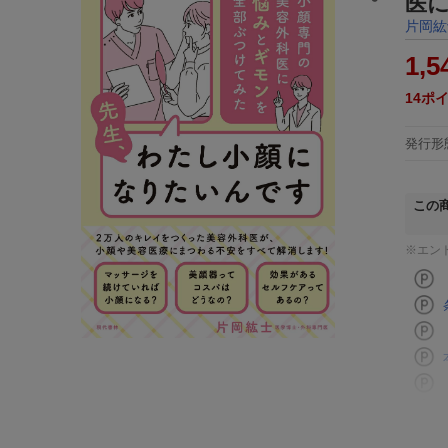
医
片岡紘
1,5
14
ポ
発行形
この
※エン