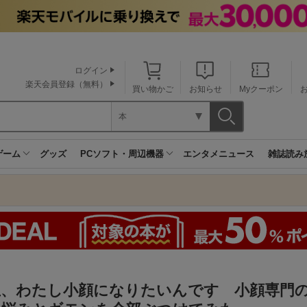
ログイン
楽天会員登録（無料）
買い物かご
お知らせ
Myクーポン
本
ゲーム
グッズ
PCソフト・周辺機器
エンタメニュース
雑誌読み
生、わたし小顔になりたいんです 小顔専門