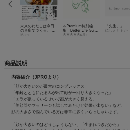
なのきっ
未来のわたしは今日
＆Premium特別編
「先生、」
ありま
の台所でつくる。 ま
集 Better Life Guide
にしえともか
いにちの抗酸化ごは
Mami
毎日を心地よくす
(1件)
ん
るヒント。
商品説明
内容紹介（JPROより）
「顔が大きいのが最大のコンプレックス」
「年齢とともにたるみが出て顔が一回り大きくなった」
「エラが張っているせいで顔が大きく見える」
「美顔器やマッサージも試してみたけど効果が出ない」など、
顔の大きさで悩んでいる方は非常に多くいらっしゃいます。
「顔が大きいのはどうしようもない」「生まれつきだから」