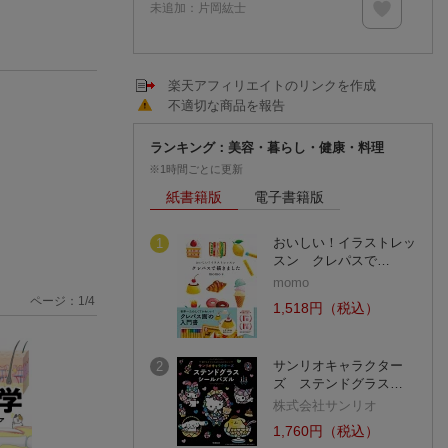
未追加：
片岡紘士
楽天アフィリエイトのリンクを作成
不適切な商品を報告
ランキング：美容・暮らし・健康・料理
※1時間ごとに更新
紙書籍版
電子書籍版
おいしい！イラストレッ
1
スン クレパスで…
momo
ページ：
1
/
4
1,518円（税込）
サンリオキャラクター
2
ズ ステンドグラス…
株式会社サンリオ
1,760円（税込）