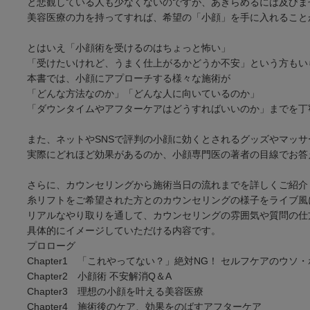
と悲観している人も少なくないのですが、あきらめるには及びま
美容医療の力を持ってすれば、希望の「小顔」を手に入れること
とはいえ「小顔術を受けるのはちょっと怖い」
「受けたいけれど、うまく仕上がるかどうか不安」という方もい
本書では、小顔にアプローチする様々な施術が
「どんな方法なのか」「どんな人に向いているのか」
「ダウンタイムやアフターケアはどうすればいいのか」までを丁
また、ネットやSNSで評判の小顔に効くとされるグッズやマッサ
実際にどれほど効果があるのか、小顔専門医の著者の目線でお答
さらに、カウンセリングから施術当日の流れまでを詳しくご紹介
糸リフトをご希望された方とのカウンセリングの様子をライブ風
リアルなやり取りを通して、カウンセリングの雰囲気や質問の仕
具体的にイメージしていただける内容です。
プロローグ
Chapter1 「これやってない？」絶対NG！ セルフケアのウソ
Chapter2 小顔術 不安解消Q＆A
Chapter3 理想の小顔を叶える美容医療
Chapter4 施術後のケア、効果をのばすアフターケア