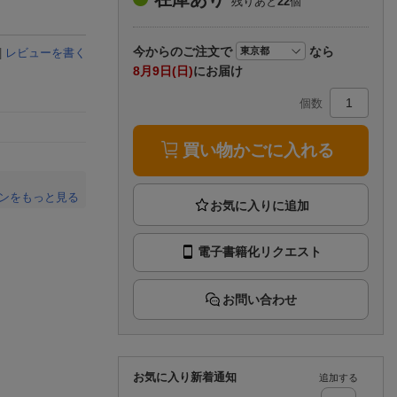
残りあと
22
個
楽天チケット
エンタメニュース
推し楽
今から
のご注文で
なら
|
レビューを書く
8月9日(日)
にお届け
個数
買い物かごに入れる
ンをもっと見る
。
電子書籍化リクエスト
お問い合わせ
お気に入り新着通知
追加する