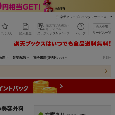
楽天グループのエンタメサービス
本/ゲーム/CD/DVD
注文内容の確認・
楽天市場
キャンセル
楽天ブックス
サービス一覧
お気に入り
購入履歴
楽天ブックスMyページ
ヘルプ
電子書籍
楽天Kobo
雑誌読み放題
楽天マガジン
放題
音楽配信
電子書籍(楽天Kobo)
R18+
音楽配信
楽天ミュージック
動画配信
楽天TV
動画配信ガイド
Rakuten PLAY
無料テレビ
Rチャンネル
の美容外科
チケット
在庫あり