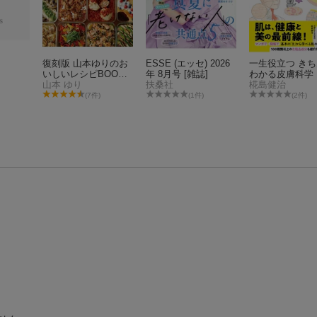
復刻版 山本ゆりのお
ESSE (エッセ) 2026
一生役立つ き
いしいレシピBOOK
年 8月号 [雑誌]
わかる皮膚科学
限定カラーのiwaki耐
山本 ゆり
扶桑社
み・トラブル・
椛島健治
熱調理容器つき
ンケア
(7件)
(1件)
(2件)