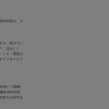
容外科医が、小
すが、続けてい
？ ほか）／
）／３ 理想の
すアフターケア
管外科にて勤務
心臓血管外科医
技術力が評判を