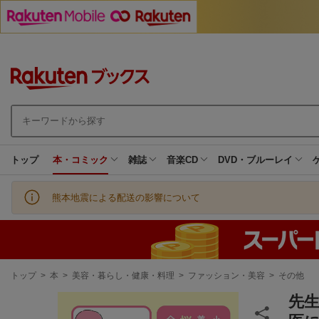
トップ
本・コミック
雑誌
音楽CD
DVD・ブルーレイ
熊本地震による配送の影響について
現
トップ
>
本
>
美容・暮らし・健康・料理
>
ファッション・美容
>
その他
在
地
先