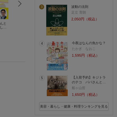
波動の法則
3
足立 育朗
2,050円（税込）
ちんと
盗まれた顔
家がもっと好きにな
どんな時でも人は
 しく
羽田圭介
る模様替えアイデア
顔になれる
スキ
帖
トム子
渡辺和子
(26件)
(2件)
(19件)
今夜はなんの魚かな？
4
たかぎ なおこ
1,595円（税込）
【入荷予約】キジトラ
5
のテコ パパさんと…
船ヶ山哲
1,650円（税込）
美容・暮らし・健康・料理ランキングを見る