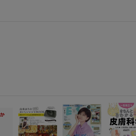
【スタンプカード】楽天ポイントもらえる＆抽選で豪華景品が当たる！
エントリー＆3,000円以上購入で無料データSIM（3GB/月プラン）が当たる！
楽天モバイル紹介キャンペーンの拡散で300円OFFクーポン進呈