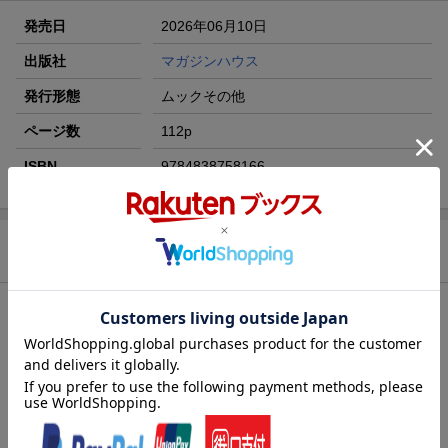
発売日
2026年06月10日
出版社
マガジンハウス
発行形態
ムックその他
ページ数
112p
ISBN
9784838758166
商品説明
内容紹介
※『anan No.2499』『anan2499号スペシャルエディション（増
刊号）』『anan No.2499 Special Edition』は表紙のみが異なり内
容はすべて同一です。
SPECIAL COVER