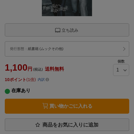
立ち読み
発行形態
：
紙書籍
(ムックその他)
個数
1,100
円
送料無料
(税込)
10
ポイント
1倍
内訳
在庫あり
買い物かごに入れる
商品をお気に入りに追加