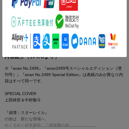
上田綺世＆中村敬斗
『崩壊：スターレイル』
の旅は、新たな領域へ。
めくるめく娯楽都市、二相楽園の旅。
渡辺翔太（Snow Man）
月夜に君をさらいに。
内容紹介（JPROより）
カラダが自然に整う、引き締まる。
呼吸と
※『anan No.2499』『anan2499号スペシャルエディション（増
体幹
刊号）』『anan No.2499 Special Edition』は表紙のみが異なり内
容はすべて同一です。
寝転んで5秒×5回がお腹に効く!
インナー呼吸エクササイズでくびれ作り。
SPECIAL COVER
上田綺世＆中村敬斗
コアの筋肉を鍛えて美姿勢に!
部位別体幹トレサーキット。
『崩壊：スターレイル』
の旅は、新たな領域へ。
効果は? 料金は? 雰囲気は?
めくるめく娯楽都市、二相楽園の旅。