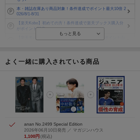
本・雑誌在庫あり商品対象！条件達成でポイント最大10倍 2
026/8/1-8/31
【楽天Kobo】初めての方！条件達成で楽天ブックス購入分
がポイント20倍
【楽天モバイルご利用者限定】条件達成で100万ポイント山
分け！
【Rakuten Fashion×楽天ブックス】条件達成で10万ポイン
ト山分け
よく一緒に購入されている商品
【スタンプカード】楽天ポイントもらえる＆抽選で豪華景品
が当たる！
楽天モバイル紹介キャンペーンの拡散で300円OFFクーポン
進呈
条件達成で楽天限定・宝塚歌劇 宙組貸切公演ペアチケット
が当たる
anan No.2499 Special Edition
2026年06月10日発売
／ マガジンハウス
1,100
円
(税込)