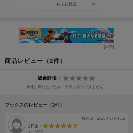
気になる呼吸と体幹スポットへGO!
渡辺翔太（Snow Man）
FIFAワールドカップ2026開幕直前スペシャル
月夜に君をさらいに。
上田綺世
中村敬斗
カラダが自然に整う、引き締まる。
（サッカー日本代表）
呼吸と
世界の頂点へ。最高の景色を。
体幹
[広告]
便利アイテム、気になる呼吸法、最新アプリ…
寝転んで5秒×5回がお腹に効く!
商品レビュー（2件）
呼吸と体幹を支える、最前線トピックス。
インナー呼吸エクササイズでくびれ作り。
CLOSE UP
コアの筋肉を鍛えて美姿勢に!
総合評価：
神山智洋（WEST.）
部位別体幹トレサーキット。
条件に満たないため、評価は表示できません。
確かな歩みが結んだもの。
効果は? 料金は? 雰囲気は?
與那城 奨／池崎理人（JI BLUE）
気になる呼吸と体幹スポットへGO!
ブックスのレビュー（2件）
青き追い風。Wind at Our Backs
FIFAワールドカップ2026開幕直前スペシャル
投稿日：2026年07月16日
FIFA World Cup 2026(TM)
上田綺世
5
評価：
世界最大のサッカーの祭典、開幕。
中村敬斗
たけ865
サッカーワールドカップ観戦ガイド。