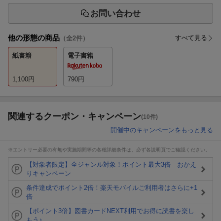
お問い合わせ
他の形態の商品
すべて見る
（全
2
件）
紙書籍
電子書籍
1,100
円
790
円
関連するクーポン・キャンペーン
(10件)
開催中のキャンペーンをもっと見る
※エントリー必要の有無や実施期間等の各種詳細条件は、必ず各説明頁でご確認ください。
【対象者限定】全ジャンル対象！ポイント最大3倍 おかえ
りキャンペーン
条件達成でポイント2倍！楽天モバイルご利用者はさらに+1
倍
【ポイント3倍】図書カードNEXT利用でお得に読書を楽し
もう♪