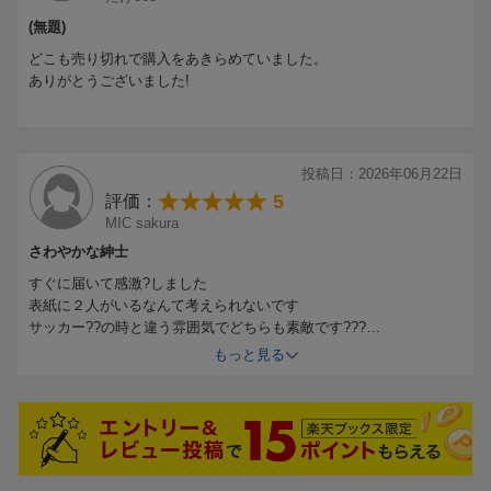
（サッカー日本代表）
世界の頂点へ。最高の景色を。
(無題)
映画『おそ松さん 人類クズ化計画!!!!!?』短期連載
どこも売り切れで購入をあきらめていました。
しゃれ松化計画 #03
便利アイテム、気になる呼吸法、最新アプリ…
ありがとうございました!
小島 健
呼吸と体幹を支える、最前線トピックス。
四男パープルのコジれ。
CLOSE UP
神山智洋（WEST.）
投稿日：2026年06月22日
確かな歩みが結んだもの。
5
評価：
MIC sakura
與那城 奨／池崎理人（JI BLUE）
さわやかな紳士
青き追い風。Wind at Our Backs
すぐに届いて感激?しました
表紙に２人がいるなんて考えられないです
FIFA World Cup 2026(TM)
サッカー??の時と違う雰囲気でどちらも素敵です???
世界最大のサッカーの祭典、開幕。
ユニフォームと私服どちらも技ありです
もっと見る
サッカーワールドカップ観戦ガイド。
本誌の中で質問にたくさん答えてくれていて、人と成りが伺えてま
たファンになりました
映画『おそ松さん 人類クズ化計画!!!!!?』短期連載
第二弾を期待しています??
しゃれ松化計画 #03
小島 健
四男パープルのコジれ。