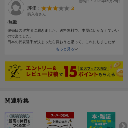
投稿日：2026年05月28日
3
評価：
購入者さん
(無題)
発売日の夕方頃に届きました。送料無料で、本屋にいかなくていい
ので楽でした。
日本の代表選手が決まったら買おうと思って、これにしましたが、
選手の説明はあまり詳しくはないです。
もっと見る
もう一つのほうが良かったかなー、封がされていたので、そっちの
内容は見てないのでなんとも言えませんが。
新ルールの解説も。初心者にもわかりやすい！
ただ、他の国の選手までは全然詳しくはないので、これ見て試合観
戦楽しみます。
また本書では、今大会で導入される新ルール、大会のレギュレー
ション 、開催都市・スタジアムなどを初心者にもわかりやすく解
説。各地区の予選結果や、ワールドカップ過去全大会優勝チーム
＆決勝戦結果、そして日本代表のW杯出場7大会成績も掲載してい
関連特集
ます。