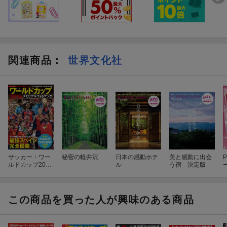
関連商品
：
世界文化社
付録のブックレットは、W杯中継・配信カレンダーと見どこ
ろガイド
サッカー・ワー
秘密の軽井沢
日本の感動ホテ
美と感動に出会
P
ルドカップ2026
ル
う宿 決定版
メモリアルフォ
トブック
この商品を買った人が興味のある商品