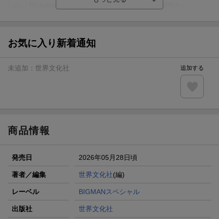
【Rakuten Fashion×楽天ブックス】条件達成で10万ポイン
ト山分け
【スタンプカード】楽天ポイントもらえる＆抽選で豪華景品
が当たる！
お気に入り新着通知
エントリー＆3,000円以上購入で無料データSIM（3GB/月プ
ラン）が当たる！
未追加：
世界文化社
追加する
楽天モバイル紹介キャンペーンの拡散で300円OFFクーポン
進呈
条件達成で楽天限定・宝塚歌劇 宙組貸切公演ペアチケット
が当たる
商品情報
発売日
2026年05月28日頃
著者／編集
世界文化社
(編)
レーベル
BIGMANスペシャル
出版社
世界文化社