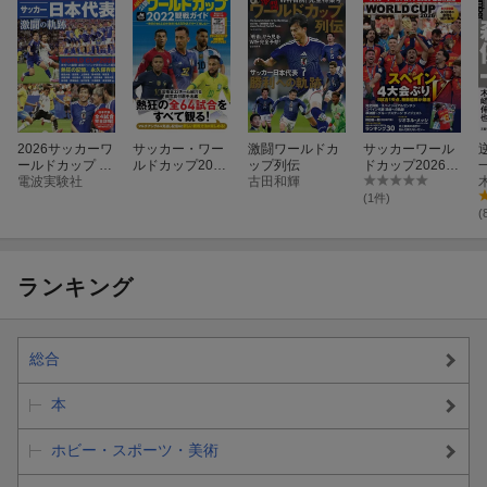
2026サッカーワ
サッカー・ワー
激闘ワールドカ
サッカーワール
ールドカップ 熱
ルドカップ2022
ップ列伝
ドカップ2026
闘ヒストリー 20
電波実験社
観戦ガイド
古田和輝
激戦の記憶
26年 7月号 [雑
(1件)
誌]
(
綴じ込み付録は、持ち運びに便利な24ページのブックレット「観
ランキング
戦ハンドブック」。全試合をライブ配信するDAZNの協力のもと、
全試合の配信カレンダーとともに、グループステージの展望・決
勝トーナメントの見どころガイドがコンパクトにまとまっていま
総合
す。
本
現代サッカー用語ガイドも付き、このブックレットだけでも観戦
を十二分に楽しむことができます。
ホビー・スポーツ・美術