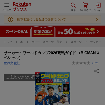
メニュー
熊本地震による配送の影響について
トップ
本
ホビー・スポーツ・美術
スポーツ
サッカー
サッカー・ワールドカップ2026観戦ガイド （BIGMANス
ペシャル）
世界文化社
（
2
件）
ご注文できない商品