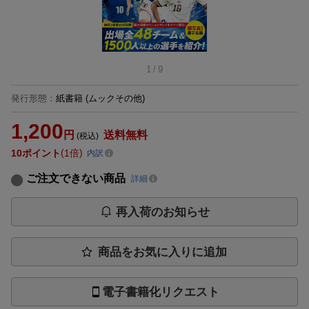
1
/
9
発行形態
：
紙書籍
(ムックその他)
1,200
円
送料無料
(税込)
10
ポイント
1倍
内訳
ご注文できない商品
詳細
再入荷のお知らせ
商品をお気に入りに追加
電子書籍化リクエスト