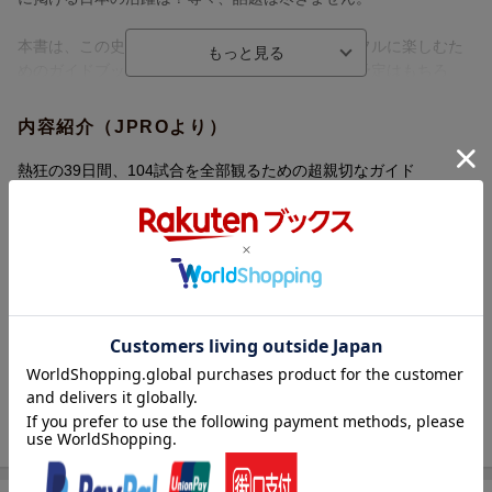
本書は、この史上最大規模 (全104試合) の大会をフルに楽しむた
めのガイドブックです。大会スケジュール、放送予定はもちろ
ん、出場48か国分析 (特徴、予想フォーメーション、キープレイ
ヤー、監督紹介、戦術紹介) もたっぷりと。出場予想選手も総勢1
内容紹介（JPROより）
500人以上の基本情報を紹介。各国中心選手は800人以上が顔写真
付きの選手名鑑となっており、まさしくテレビ観戦などのお供に
熱狂の39日間、104試合を全部観るための超親切なガイド
最適です。グループFの3か国（日本、スウェーデン、チュニジ
ア）は、最新の「最終登録メンバー」を収録しました。
・800人以上の顔写真付きの選手名鑑で選手のことがすぐわかる
・全104試合を唯一ライブ配信するDAZNの協力の下に作成した、
試合スケジュールなどを取り外して持ち運べる綴じこみ付録「小
冊子（観戦ハンドブック）」付き！
史上最大規模の北米大会（アメリカ、カナダ、メキシコの3カ国開
催）、全104試合の見どころをわかりやすく解説！
・出場48カ国分析（特徴、予想フォーメーション、キープレイヤ
ー、監督紹介、戦術紹介）
・出場予想選手、総数1500人強の基本情報を紹介。各国中心選手
は顔写真付きの選手名鑑として、プレーの特徴なども掲載。