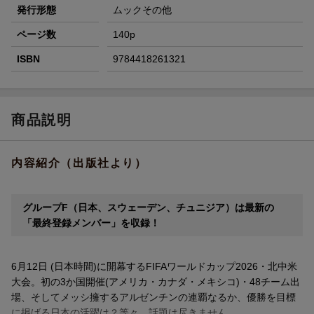
発行形態
ムックその他
ページ数
140p
ISBN
9784418261321
商品説明
内容紹介（出版社より）
グループF（日本、スウェーデン、チュニジア）は最新の
「最終登録メンバー」を収録！
6月12日 (日本時間)に開幕するFIFAワールドカップ2026・北中米
大会。初の3か国開催(アメリカ・カナダ・メキシコ)・48チーム出
場、そしてメッシ擁するアルゼンチンの連覇なるか、優勝を目標
に掲げる日本の活躍は？等々、話題は尽きません。