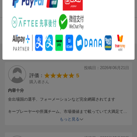
・大会カレンダー
商品レビュー（2件）
・大会のレギュレーション（ルール）など初心者にもわかりやす
く解説
・歴代日本代表の全記録も掲載
総合評価：
条件に満たないため、評価は表示できません。
ブックスのレビュー（2件）
投稿日：2026年06月21日
5
評価：
購入者さん
内容十分
全出場国の選手、フォーメーションなど完全網羅されてます
キープレーヤーや所属チーム、市場価値まで載っていて大満足て
す！
もっと見る