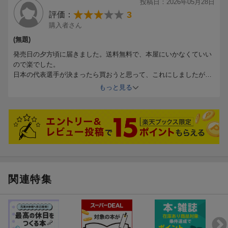
投稿日：2026年05月28日
3
評価：
購入者さん
(無題)
発売日の夕方頃に届きました。送料無料で、本屋にいかなくていい
ので楽でした。
日本の代表選手が決まったら買おうと思って、これにしましたが、
選手の説明はあまり詳しくはないです。
もっと見る
もう一つのほうが良かったかなー、封がされていたので、そっちの
内容は見てないのでなんとも言えませんが。
新ルールの解説も。初心者にもわかりやすい！
ただ、他の国の選手までは全然詳しくはないので、これ見て試合観
戦楽しみます。
また本書では、今大会で導入される新ルール、大会のレギュレー
ション 、開催都市・スタジアムなどを初心者にもわかりやすく解
説。各地区の予選結果や、ワールドカップ過去全大会優勝チーム
＆決勝戦結果、そして日本代表のW杯出場7大会成績も掲載してい
関連特集
ます。