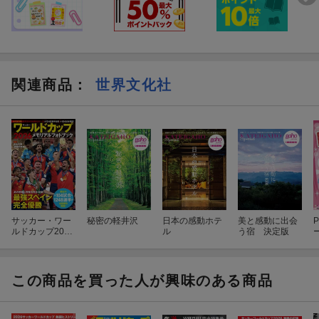
関連商品
：
世界文化社
付録のブックレットは、W杯中継・配信カレンダーと見どこ
ろガイド
サッカー・ワー
秘密の軽井沢
日本の感動ホテ
美と感動に出会
P
ルドカップ2026
ル
う宿 決定版
メモリアルフォ
トブック
この商品を買った人が興味のある商品