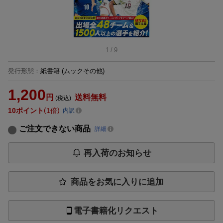
1
/
9
発行形態
：
紙書籍
(ムックその他)
1,200
円
送料無料
(税込)
10
ポイント
1倍
内訳
ご注文できない商品
詳細
再入荷のお知らせ
商品をお気に入りに追加
電子書籍化リクエスト