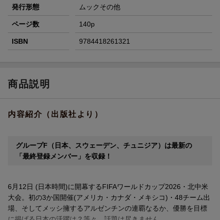
発行形態
ムックその他
ページ数
140p
ISBN
9784418261321
商品説明
内容紹介（出版社より）
グループF（日本、スウェーデン、チュニジア）は最新の
「最終登録メンバー」を収録！
6月12日 (日本時間)に開幕するFIFAワールドカップ2026・北中米
大会。初の3か国開催(アメリカ・カナダ・メキシコ)・48チーム出
場、そしてメッシ擁するアルゼンチンの連覇なるか、優勝を目標
に掲げる日本の活躍は？等々、話題は尽きません。