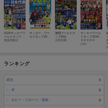
2026サッカーワ
サッカー・ワー
激闘ワールドカ
サッカーワール
ールドカップ 熱
ルドカップ2022
ップ列伝
ドカップ2026
闘ヒストリー 20
電波実験社
観戦ガイド
古田和輝
激戦の記憶
26年 7月号 [雑
(1件)
誌]
(
綴じ込み付録は、持ち運びに便利な24ページのブックレット「観
ランキング
戦ハンドブック」。全試合をライブ配信するDAZNの協力のもと、
全試合の配信カレンダーとともに、グループステージの展望・決
勝トーナメントの見どころガイドがコンパクトにまとまっていま
総合
す。
本
現代サッカー用語ガイドも付き、このブックレットだけでも観戦
を十二分に楽しむことができます。
ホビー・スポーツ・美術