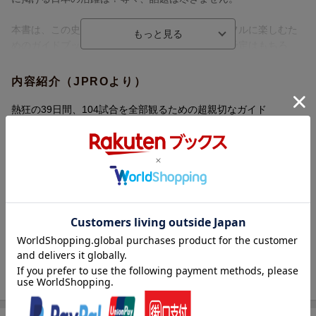
本書は、この史上最大規模 (全104試合) の大会をフルに楽しむた
めのガイドブックです。大会スケジュール、放送予定はもちろ
ん、出場48か国分析 (特徴、予想フォーメーション、キープレイ
ヤー、監督紹介、戦術紹介) もたっぷりと。出場予想選手も総勢1
内容紹介（JPROより）
500人以上の基本情報を紹介。各国中心選手は800人以上が顔写真
付きの選手名鑑となっており、まさしくテレビ観戦などのお供に
熱狂の39日間、104試合を全部観るための超親切なガイド
最適です。グループFの3か国（日本、スウェーデン、チュニジ
ア）は、最新の「最終登録メンバー」を収録しました。
・800人以上の顔写真付きの選手名鑑で選手のことがすぐわかる
・全104試合を唯一ライブ配信するDAZNの協力の下に作成した、
試合スケジュールなどを取り外して持ち運べる綴じこみ付録「小
冊子（観戦ハンドブック）」付き！
史上最大規模の北米大会（アメリカ、カナダ、メキシコの3カ国開
催）、全104試合の見どころをわかりやすく解説！
・出場48カ国分析（特徴、予想フォーメーション、キープレイヤ
ー、監督紹介、戦術紹介）
・出場予想選手、総数1500人強の基本情報を紹介。各国中心選手
は顔写真付きの選手名鑑として、プレーの特徴なども掲載。