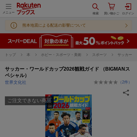
メニュー
熊本地震による配送の影響について
トップ
本
ホビー・スポーツ・美術
スポーツ
サッカー
サッカー・ワールドカップ2026観戦ガイド （BIGMANス
ペシャル）
世界文化社
（
2
件）
ご注文できない商品