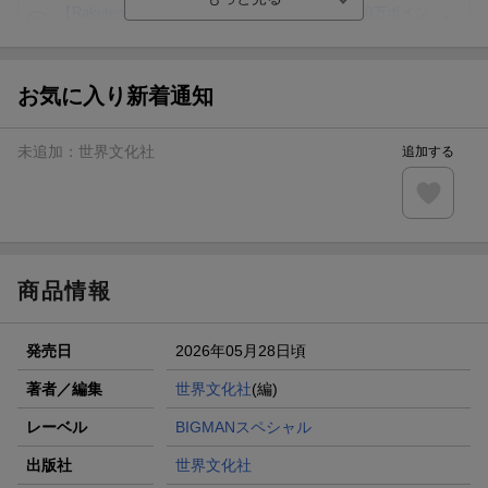
【Rakuten Fashion×楽天ブックス】条件達成で10万ポイン
ト山分け
【スタンプカード】楽天ポイントもらえる＆抽選で豪華景品
が当たる！
お気に入り新着通知
エントリー＆3,000円以上購入で無料データSIM（3GB/月プ
ラン）が当たる！
未追加：
世界文化社
追加する
楽天モバイル紹介キャンペーンの拡散で300円OFFクーポン
進呈
条件達成で楽天限定・宝塚歌劇 宙組貸切公演ペアチケット
が当たる
商品情報
発売日
2026年05月28日頃
著者／編集
世界文化社
(編)
レーベル
BIGMANスペシャル
出版社
世界文化社