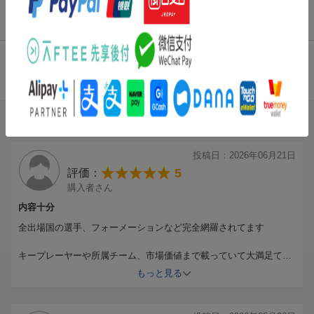
・大会カレンダー
商品レビュー（2件）
・大会のレギュレーション（ルール）など初心者にもわかりやす
く解説
・歴代日本代表の全記録も掲載
総合評価：
条件に満たないため、評価は表示できません。
ブックスのレビュー（2件）
投稿日：2026年06月21日
5
評価：
購入者さん
内容十分
全出場国の選手、フォーメーションなど完全網羅されてます
キープレーヤーや所属チーム、市場価値まで載っていて大満足て
す！
もっと見る