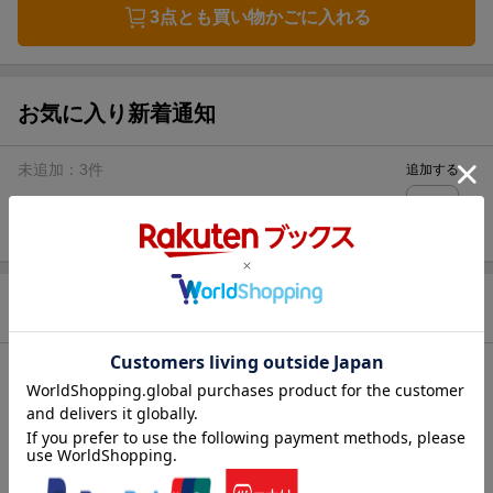
3点とも買い物かごに入れる
お気に入り新着通知
未追加：
3
件
追加する
商品情報
発売日
2026年06月02日頃
著者／編集
北川あじゅ
(絵) ,
マロン株式
(原著)
シリーズ
消滅した悪役令嬢