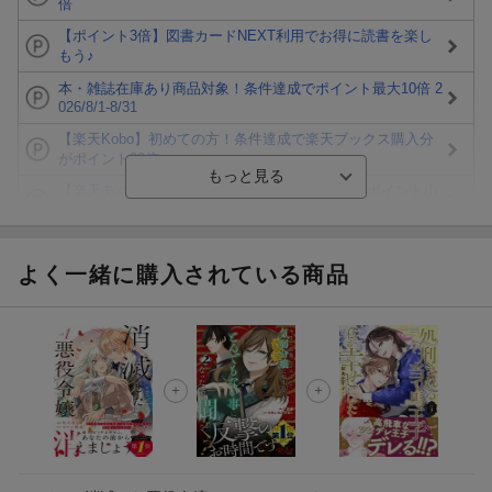
倍
【ポイント3倍】図書カードNEXT利用でお得に読書を楽し
もう♪
本・雑誌在庫あり商品対象！条件達成でポイント最大10倍 2
026/8/1-8/31
【楽天Kobo】初めての方！条件達成で楽天ブックス購入分
がポイント20倍
【楽天モバイルご利用者限定】条件達成で100万ポイント山
分け！
【Rakuten Fashion×楽天ブックス】条件達成で10万ポイン
ト山分け
よく一緒に購入されている商品
【スタンプカード】楽天ポイントもらえる＆抽選で豪華景品
が当たる！
エントリー＆3,000円以上購入で無料データSIM（3GB/月プ
ラン）が当たる！
楽天モバイル紹介キャンペーンの拡散で300円OFFクーポン
進呈