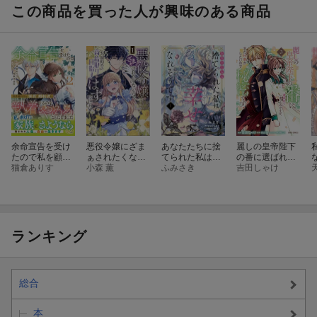
この商品を買った人が興味のある商品
余命宣告を受け
悪役令嬢にざま
あなたたちに捨
麗しの皇帝陛下
たので私を顧み
ぁされたくない
てられた私は、
の番に選ばれて
ない家族と婚約
猫倉ありす
ので、お城勤め
小森 薫
ようやく幸せに
ふみさき
しまったのです
吉田しゃけ
者に執着するの
の高給取りを目
なれそうです 1
が、まだ仕事が
をやめることに
指すはずでした
したいので秘密
しました（2）
@COMIC 第1巻
です！ 3
ランキング
総合
本