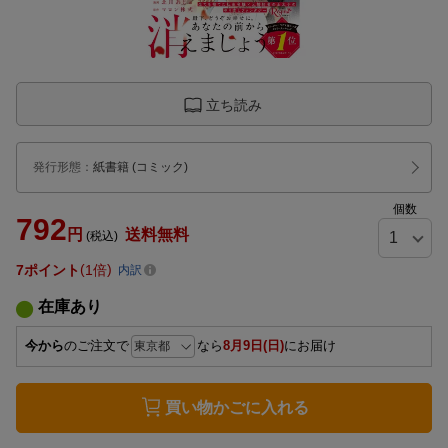
立ち読み
発行形態
：
紙書籍
(コミック)
個数
792
円
送料無料
(税込)
7
ポイント
1倍
内訳
在庫あり
今から
のご注文で
なら
8月9日(日)
にお届け
買い物かごに入れる