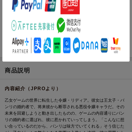
レーベル
レジーナCOMICS
出版社
アルファポリス
発行形態
コミック
ページ数
160p
ISBN
9784434370137
商品説明
内容紹介（JPROより）
乙女ゲームの世界に転生した令嬢・リディア。彼女は王太子・バ
ンリの婚約者で、将来彼から断罪される悪役令嬢キャラだ。その
未来を回避しようと動き出したものの、ゲームの内容通りにバン
リの婚約者に選ばれ、彼に惹かれていってしまう。「こんなに想
い合っているのだから、バンリは味方でいてくれる」そう信じた