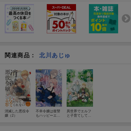
関連商品
：
北川あじゅ
消滅した悪役令
不幸令嬢は復讐
異世界でエルフ
嬢（2）
もハッピーエン
と子育てしてい
ドも成し遂げ
ます
る！ アンソロジ
ーコミック