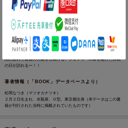
の命を賭けた決戦の日が訪れる──!!
内容紹介（「BOOK」データベースより）
ワイト島全島から火の手が上がり、上陸は不可能！！補給の望み
が目前で絶たれ、呆然とするビセンテ。けれど、新たな寄港地を
求めて、スペイン軍は敵国フランスのカレーを目指す。一方、飢
餓から体調不良の船員が増え始めたイングランド側にも余裕はな
い。敵方の撤退に合わせて、ついに『蠍の心臓』作戦が始動！！
闇に紛れて夜襲の火船を仕掛ける、ジェフリーの命を賭けた決戦
の日が訪れるー！！
著者情報（「BOOK」データベースより）
松岡なつき（マツオカナツキ）
２月２日生まれ、水瓶座、Ｏ型。東京都出身（本データはこの書
籍が刊行された当時に掲載されていたものです）