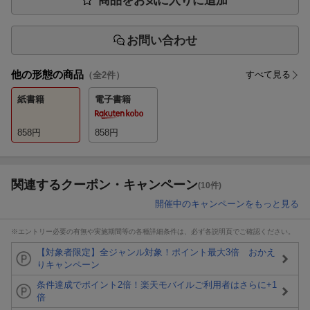
商品をお気に入りに追加
お問い合わせ
他の形態の商品
すべて見る
（全
2
件）
紙書籍
電子書籍
858
円
858
円
関連するクーポン・キャンペーン
(10件)
開催中のキャンペーンをもっと見る
※エントリー必要の有無や実施期間等の各種詳細条件は、必ず各説明頁でご確認ください。
【対象者限定】全ジャンル対象！ポイント最大3倍 おかえ
りキャンペーン
条件達成でポイント2倍！楽天モバイルご利用者はさらに+1
倍