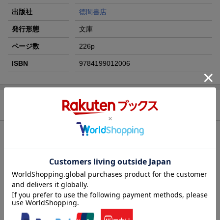
出版社
徳間書店
発行形態
文庫
ページ数
226p
ISBN
9784199012006
商品説明
内容紹介（JPROより）
ワイト島全島から火の手が上がり、上陸は不可能!! 補給の望みが
目前で絶たれ、呆然とするビセンテ。けれど、新たな寄港地を求
めて、スペイン軍は敵国フランスのカレーを目指す。一方、飢餓
から体調不良の船員が増え始めたイングランド側にも余裕はな
い。敵方の撤退に合わせて、ついに『蠍の心臓』(コル・スコルピ
ィ)作戦が始動!! 闇に紛れて夜襲の火船を仕掛ける、ジェフリー