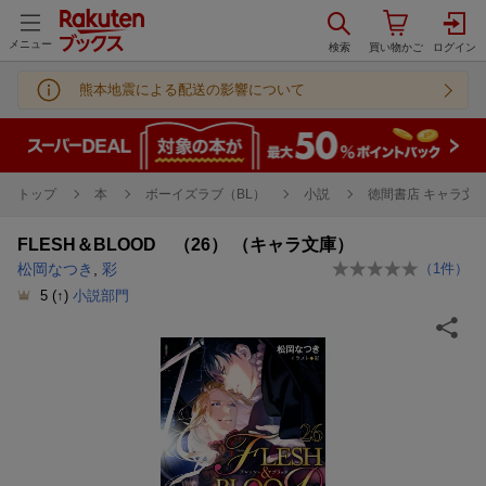
メニュー
熊本地震による配送の影響について
トップ
本
ボーイズラブ（BL）
小説
徳間書店 キャラ文
FLESH＆BLOOD （26） （キャラ文庫）
松岡なつき
,
彩
（
1
件）
5
(↑)
小説部門