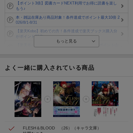
【ポイント3倍】図書カードNEXT利用でお得に読書を楽し
もう♪
本・雑誌在庫あり商品対象！条件達成でポイント最大10倍 2
026/8/1-8/31
【楽天Kobo】初めての方！条件達成で楽天ブックス購入分
がポイント20倍
【楽天モバイルご利用者限定】条件達成で100万ポイント山
分け！
【Rakuten Fashion×楽天ブックス】条件達成で10万ポイン
ト山分け
よく一緒に購入されている商品
【スタンプカード】楽天ポイントもらえる＆抽選で豪華景品
が当たる！
エントリー＆3,000円以上購入で無料データSIM（3GB/月プ
ラン）が当たる！
楽天モバイル紹介キャンペーンの拡散で300円OFFクーポン
進呈
FLESH＆BLOOD （26）
（キャラ文庫）