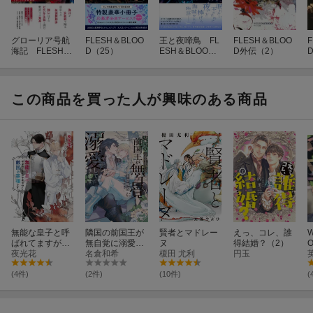
グローリア号航
FLESH＆BLOO
王と夜啼鳥 FL
FLESH＆BLOO
海記 FLESH＆
D（25）
ESH＆BLOOD
D外伝（2）
BLООD番外編
外伝3
この商品を買った人が興味のある商品
無能な皇子と呼
隣国の前国王が
賢者とマドレー
えっ、コレ、誰
ばれてますが中
無自覚に溺愛し
ヌ
得結婚？（2）
身は敵国の宰相
夜光花
てきます
名倉和希
榎田 尤利
円玉
です （7）
(4件)
(2件)
(10件)
(