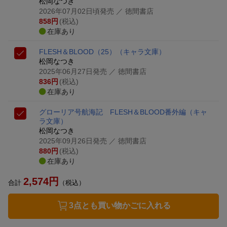
松岡なつき
2026年07月02日頃発売
／ 徳間書店
858
円
(税込)
在庫あり
FLESH＆BLOOD（25）
（キャラ文庫）
松岡なつき
2025年06月27日発売
／ 徳間書店
836
円
(税込)
在庫あり
グローリア号航海記 FLESH＆BLООD番外編
（キャ
ラ文庫）
松岡なつき
2025年09月26日発売
／ 徳間書店
880
円
(税込)
在庫あり
2,574
円
合計
（税込）
3点とも買い物かごに入れる