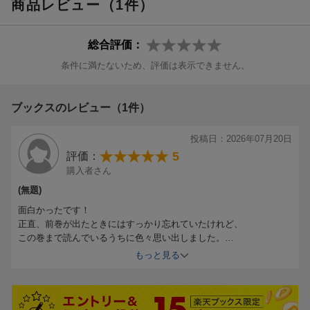
商品レビュー（1件）
総合評価：
条件に満たないため、評価は表示できません。
ブックスのレビュー（1件）
投稿日：2026年07月20日
5
評価：
購入者さん
(無題)
面白かったです！
正直、前巻が出たときにはすっかり忘れていたけれど、
この巻まで読んでいるうちに色々思い出しました。
プロの方にこういう言い方は失礼かも知れないけど、
もっと見る
松岡さんは本当に文章がお上手で読みやすい。
日本史しかきちんと勉強したことがないので、
この戦いのことも詳しくは知らなかったのが残念に思えます。