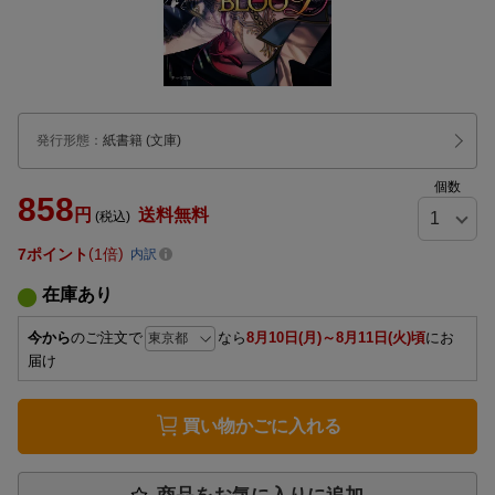
発行形態
：
紙書籍
(文庫)
個数
858
円
送料無料
(税込)
7
ポイント
1倍
内訳
在庫あり
今から
のご注文で
なら
8月10日(月)～8月11日(火)頃
にお
届け
買い物かごに入れる