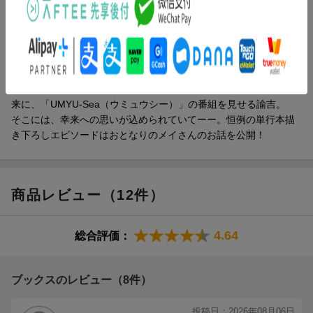
を描く日常4コマ＆ショートコメディー。月刊少年シリウス、ニコ
ニコ漫画、マガポケ、Palcy、コミックDAYSほか、大好評連載
中！
諭吉が用意したご馳走に喜ぶ幸来だが、ふと隣を見ると諭吉はシ
ンプルな食事をとっていた。
自分の偏食のせいで負担をかけているのではないかと気にする幸
来に、「UMYU-Sea（ウミュウシー）」の番組を見せる諭吉。
そこには、幸来への思いが込められていてーー。恒例の単行本描
き下ろしエピソードはおとなりのメイさんのお話を公開！
商品レビュー（12件）
4.64
総合評価：
ブックスのレビュー（8件）
投稿日：2026年08月06日