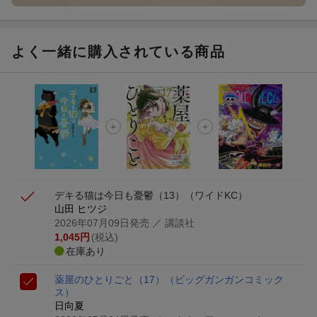
よく一緒に購入されている商品
デキる猫は今日も憂鬱（13）
（ワイドKC）
山田 ヒツジ
2026年07月09日発売
／ 講談社
1,045
円
(税込)
在庫あり
薬屋のひとりごと（17）
（ビッグガンガンコミック
ス）
日向夏