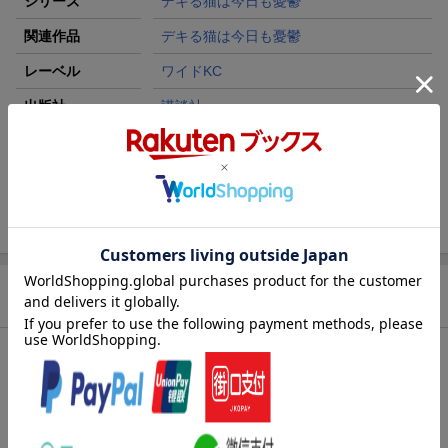
シリーズ
デキる猫は今日も憂鬱
関連作品
デキる猫は今日も憂鬱
レーベル
ワイドKC
出版社
講談社
発行形態
コミック
ページ数
128p
ISBN
9784065441534
商品説明
内容紹介（JPROより）
仕事以外の生活能力が壊滅的な28歳のOL福澤幸来《サク》と、仔
猫の頃に凍死寸前のところを彼女に拾われた家事万能（！）の大
きめの猫の諭吉（ゆきち）の思いっきり幸せな一人と一匹暮らし