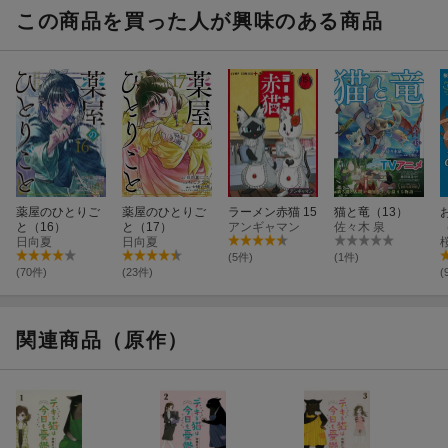
この商品を買った人が興味のある商品
薬屋のひとりご
薬屋のひとりご
ラーメン赤猫 15
猫と竜（13）
と（16）
と（17）
アンギャマン
佐々木 泉
日向夏
日向夏
(5件)
(1件)
(70件)
(23件)
(
関連商品（原作）