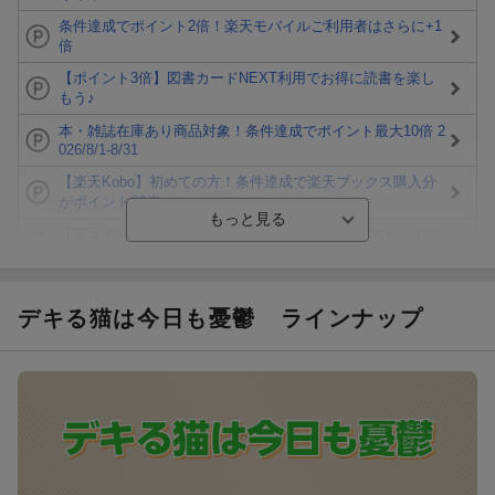
条件達成でポイント2倍！楽天モバイルご利用者はさらに+1
倍
【ポイント3倍】図書カードNEXT利用でお得に読書を楽し
もう♪
本・雑誌在庫あり商品対象！条件達成でポイント最大10倍 2
026/8/1-8/31
【楽天Kobo】初めての方！条件達成で楽天ブックス購入分
がポイント20倍
【楽天モバイルご利用者限定】条件達成で100万ポイント山
分け！
【Rakuten Fashion×楽天ブックス】条件達成で10万ポイン
ト山分け
デキる猫は今日も憂鬱
ラインナップ
【スタンプカード】楽天ポイントもらえる＆抽選で豪華景品
が当たる！
エントリー＆3,000円以上購入で無料データSIM（3GB/月プ
ラン）が当たる！
楽天モバイル紹介キャンペーンの拡散で300円OFFクーポン
進呈