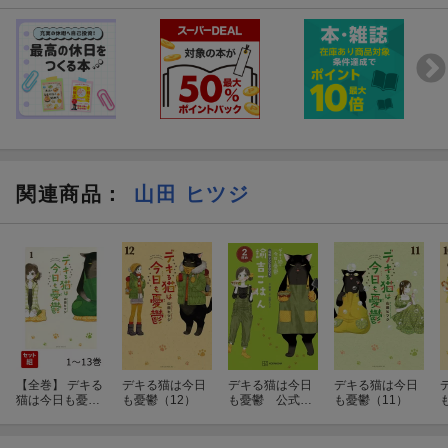
関連商品
：
山田 ヒツジ
【全巻】 デキる
デキる猫は今日
デキる猫は今日
デキる猫は今日
猫は今日も憂鬱
も憂鬱（12）
も憂鬱 公式レ
も憂鬱（11）
1-13巻セット
シピBOOK 諭
吉ごはん 2杯
め