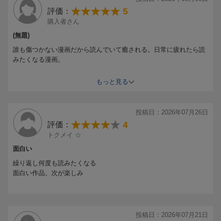
5
評価：
購入者さん
(無題)
誰も傷つかない漫画だから読んでいて癒される。日常に疲れたら読
みたくなる漫画。
黒猫がいる我が家は猫が癒し。猫が昼寝中に諭吉を飼い猫に見立て
もっと見る
て読む。
投稿日：2026年07月26日
4
評価：
トクメイ ☆
面白い
繰り返し何度も読みたくなる
面白い作品。次が楽しみ
投稿日：2026年07月21日