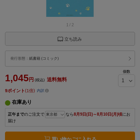
1
/
2
立ち読み
発行形態
：
紙書籍
(コミック)
個数
1,045
円
送料無料
(税込)
9
ポイント
1倍
内訳
在庫あり
正午まで
のご注文で
なら
8月9日(日)～8月10日(月)頃
にお
届け
買い物かごに入れる