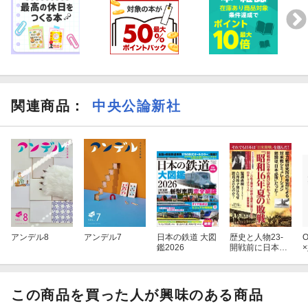
関連商品
：
中央公論新社
アンデル8
アンデル7
日本の鉄道 大図
歴史と人物23-
O
鑑2026
開戦前に日本の
負けはわかって
いた 『昭和16
年夏の敗戦』
この商品を買った人が興味のある商品