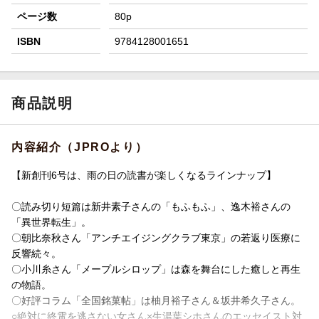
ページ数
80p
ISBN
9784128001651
商品説明
内容紹介（JPROより）
【新創刊6号は、雨の日の読書が楽しくなるラインナップ】
〇読み切り短篇は新井素子さんの「もふもふ」、逸木裕さんの
「異世界転生」。
〇朝比奈秋さん「アンチエイジングクラブ東京」の若返り医療に
反響続々。
〇小川糸さん「メープルシロップ」は森を舞台にした癒しと再生
の物語。
〇好評コラム「全国銘菓帖」は柚月裕子さん＆坂井希久子さん。
○絶対に終電を逃さない女さん×生湯葉シホさんのエッセイスト対