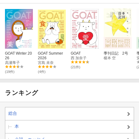
GOAT Winter 20
GOAT Summer
GOAT
季刊日記 2号
26
2026
西 加奈子
榎本 空
高瀬隼子
宮島 未奈
(21件)
(
(19件)
(4件)
ランキング
総合
本