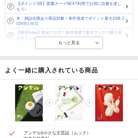
【ポイント3倍】図書カードNEXT利用でお得に読書を楽し
もう♪
本・雑誌在庫あり商品対象！条件達成でポイント最大10倍 2
026/8/1-8/31
【楽天Kobo】初めての方！条件達成で楽天ブックス購入分
がポイント20倍
【楽天モバイルご利用者限定】条件達成で100万ポイント山
分け！
【Rakuten Fashion×楽天ブックス】条件達成で10万ポイン
ト山分け
よく一緒に購入されている商品
【スタンプカード】楽天ポイントもらえる＆抽選で豪華景品
が当たる！
エントリー＆3,000円以上購入で無料データSIM（3GB/月プ
ラン）が当たる！
楽天モバイル紹介キャンペーンの拡散で300円OFFクーポン
進呈
アンデル6
小さな文芸誌
（ムック）