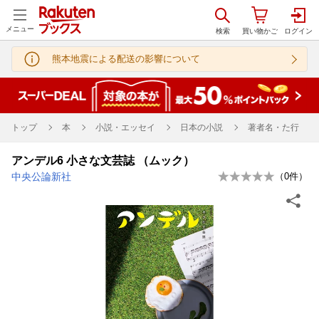
メニュー
熊本地震による配送の影響について
トップ
本
小説・エッセイ
日本の小説
著者名・た行
アンデル6 小さな文芸誌 （ムック）
中央公論新社
（
0
件）