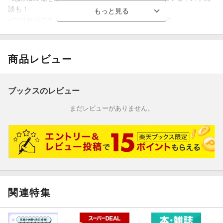
談も！
○コジヤジコさんの回文、はらだ有彩さんのコミック、
ひらいめぐみさんのエッセイ、最果タヒさんの詩、アート紹介ま
で。
商品レビュー
わずか80ページに、
たくさんの「物語と出会うきっかけ」を詰め込みました。
親しみやすく手に取りやすく、
ブックスのレビュー
毎月、「豊かな1時間」をあなたと共に
ーーそんな小さな文芸誌です。
まだレビューがありません。
【中央公論新社創業140周年記念】
【期間限定復刊！】
関連特集