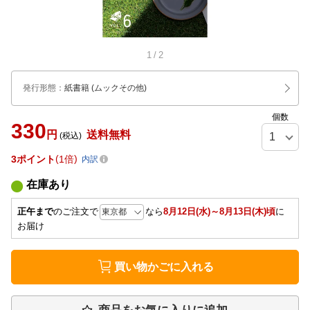
1
/
2
発行形態
：
紙書籍
(ムックその他)
個数
330
円
送料無料
(税込)
3
ポイント
1倍
内訳
在庫あり
正午まで
のご注文で
なら
8月12日(水)～8月13日(木)頃
に
お届け
買い物かごに入れる