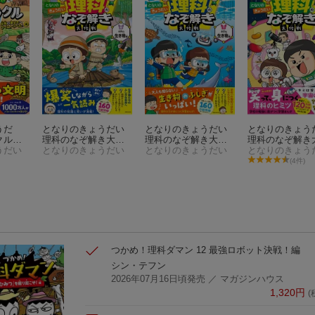
うだ
となりのきょうだい
となりのきょうだい
となりのきょう
クル探
理科のなぞ解き大作
理科のなぞ解き大作
理科のなぞ解き
遺せき
うだい
戦 世界の生き物編
となりのきょうだい
戦 身近な生き物編
となりのきょうだい
戦 すごいぞ！
となりのきょう
ベル！
編
(4件)
つかめ！理科ダマン 12 最強ロボット決戦！編
シン・テフン
2026年07月16日頃発売
／ マガジンハウス
1,320
円
(