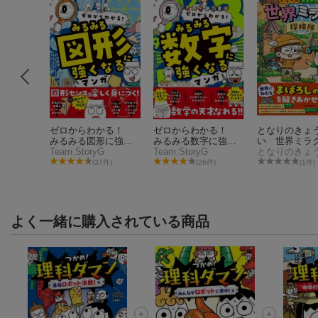
ンチャー
ゼロからわかる！
ゼロからわかる！
となりのきょ
ズ ひら
みるみる図形に強く
みるみる数字に強く
い 世界ミラ
カン！2
ン
なるマンガ
Team.StoryG
なるマンガ
Team.StoryG
検隊 伝説の
となりのきょ
さがせ！
へタイムトラ
件)
(37件)
(26件)
(1件)
編
よく一緒に購入されている商品