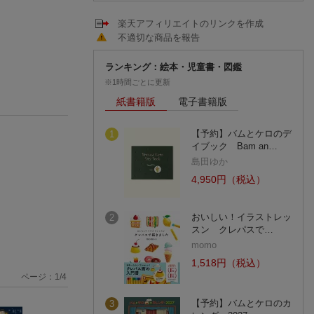
楽天アフィリエイトのリンクを作成
不適切な商品を報告
ランキング：絵本・児童書・図鑑
※1時間ごとに更新
紙書籍版
電子書籍版
【予約】バムとケロのデ
1
イブック Bam an…
島田ゆか
4,950円（税込）
おいしい！イラストレッ
2
スン クレパスで…
momo
1,518円（税込）
ページ：
1
/
4
【予約】バムとケロのカ
3