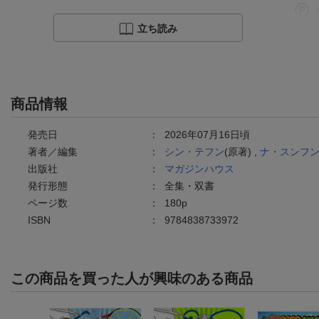
立ち読み
商品情報
発売日
：
2026年07月16日頃
著者／編集
：
シン・テフン
(原著) ,
ナ・スンフ
出版社
：
マガジンハウス
発行形態
：
全集・双書
ページ数
：
180p
ISBN
：
9784838733972
この商品を買った人が興味のある商品