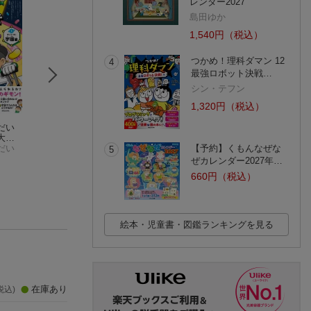
レンダー2027
島田ゆか
1,540円（税込）
つかめ！理科ダマン 12
4
最強ロボット決戦…
シン・テフン
1,320円（税込）
だい
猛暑のサバイバル
となりのきょうだい
失敗図鑑 すごい
大作
ポドアルチング
理科のなぞ解き大作
ほどダメだった！
 宇宙
だい
戦 すごいぞ！ 地球
となりのきょうだい
大野正人
【予約】くもんなぜな
5
(1件)
と月編
(1件)
(245件)
ぜカレンダー2027年…
660円（税込）
絵本・児童書・図鑑ランキングを見る
在庫あり
税込)