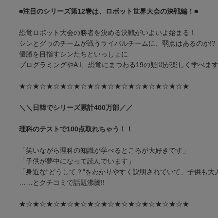
■注目のシリーズ第12巻は、ロボット世界大会の決戦編！■
恐竜ロボット大会の勝者を決める決戦がいよいよ始まる！
シンとグゥのチームが戦うライバルチームに、弱点はあるのか!?
優勝を目指すシンたちといっしょに
プログラミングやA I、恐竜にまつわる19の疑問が楽しく学べま
★☆★☆★☆★☆★☆★☆★☆★☆★☆★☆★☆★☆★
＼＼日韓でシリーズ累計400万部／／
理科のテストで100点取れちゃう！！
「笑いながら理科の知識が学べるところが大好きです」
「子供が夢中になって読んでいます」
「身近な“どうして？”をわかりやすく説明されていて、子供も大
……とクチコミで話題沸騰!!
★☆★☆★☆★☆★☆★☆★☆★☆★☆★☆★☆★☆★