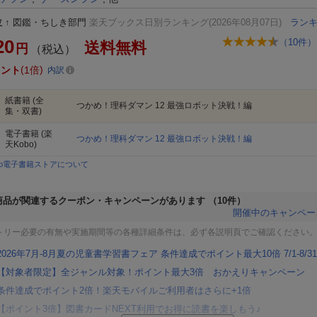
位
↑
図鑑・ちしき部門
楽天ブックス日別ランキング(2026年08月07日)
ラン
20
（
10
件）
送料無料
円
（税込）
イント
1倍
内訳
紙書籍
(全
つかめ！理科ダマン 12 最強ロボット決戦！編
集・双書)
電子書籍
(楽
つかめ！理科ダマン 12 最強ロボット決戦！編
天Kobo)
bo電子書籍ストアについて
商品が関連するクーポン・キャンペーンがあります
（10件）
開催中のキャンペー
トリー必要の有無や実施期間等の各種詳細条件は、必ず各説明頁でご確認ください
2026年7月-8月夏の児童書学習書フェア 条件達成でポイント最大10倍 7/1-8/31
【対象者限定】全ジャンル対象！ポイント最大3倍 おかえりキャンペーン
条件達成でポイント2倍！楽天モバイルご利用者はさらに+1倍
【ポイント3倍】図書カードNEXT利用でお得に読書を楽しもう♪