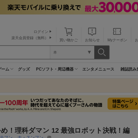
ログイン
楽天会員登録（無料）
買い物かご
お知らせ
Myクーポン
本
ゲーム
グッズ
PCソフト・周辺機器
エンタメニュース
雑誌読み
め！理科ダマン 12 最強ロボット決戦！編
テフン
,
ナ・スンフン
, 他