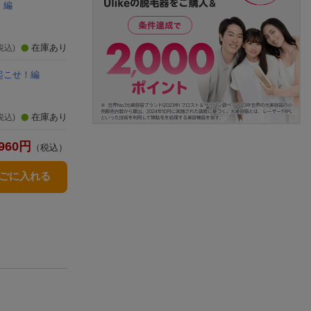
！編
在庫あり
税込)
起こせ！編
在庫あり
税込)
960
円
（税込）
かごに入れる