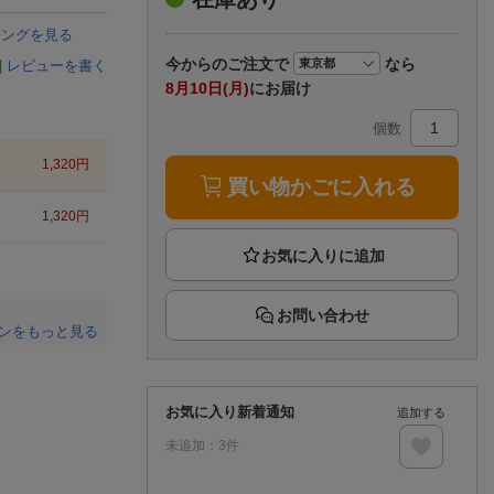
楽天チケット
エンタメニュース
キングを見る
推し楽
今から
のご注文で
なら
|
レビューを書く
8月10日(月)
にお届け
個数
1,320
円
買い物かごに入れる
1,320
円
お問い合わせ
ンをもっと見る
。
お気に入り新着通知
追加する
未追加：
3
件