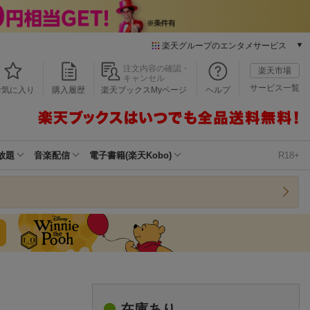
楽天グループのエンタメサービス
本/ゲーム/CD/DVD
注文内容の確認・
楽天市場
キャンセル
楽天ブックス
サービス一覧
お気に入り
購入履歴
楽天ブックスMyページ
ヘルプ
電子書籍
楽天Kobo
雑誌読み放題
楽天マガジン
放題
音楽配信
電子書籍(楽天Kobo)
R18+
音楽配信
楽天ミュージック
動画配信
楽天TV
動画配信ガイド
Rakuten PLAY
無料テレビ
Rチャンネル
チケット
在庫あり