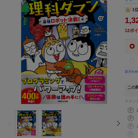
1
1,3
12
ポ
楽天Ko
この
※エン