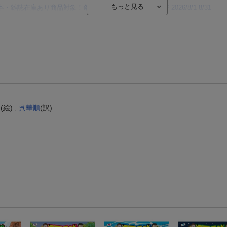
本・雑誌在庫あり商品対象！条件達成でポイント最大10倍 2026/8/1-8/31
【楽天Kobo】初めての方！条件達成で楽天ブックス購入分がポイント20倍
【楽天モバイルご利用者限定】条件達成で100万ポイント山分け！
【Rakuten Fashion×楽天ブックス】条件達成で10万ポイント山分け
【スタンプカード】楽天ポイントもらえる＆抽選で豪華景品が当たる！
エントリー＆3,000円以上購入で無料データSIM（3GB/月プラン）が当たる！
ン
(絵) ,
呉華順
(訳)