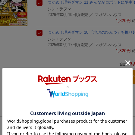
つかめ！理科ダマン 11 みんながロボットに夢中
シン・テフン
2026年03月19日頃発売
／ マガジンハウス
1,320
円
(
つかめ！理科ダマン 10 「地球のひみつ」を掘り
シン・テフン
2025年07月17日頃発売
／ マガジンハウス
1,320
円
(
3,
合計
3点とも買い物