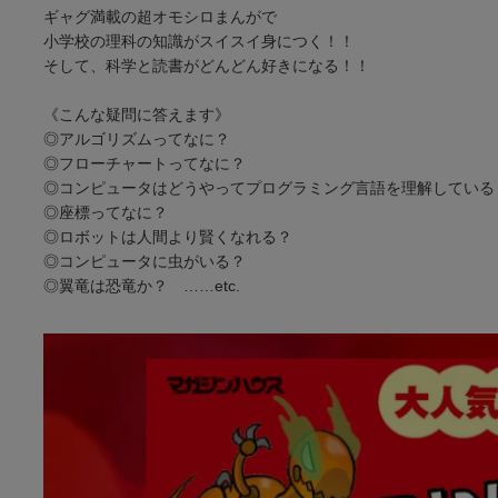
ギャグ満載の超オモシロまんがで
小学校の理科の知識がスイスイ身につく！！
そして、科学と読書がどんどん好きになる！！
《こんな疑問に答えます》
◎アルゴリズムってなに？
◎フローチャートってなに？
◎コンピュータはどうやってプログラミング言語を理解している
◎座標ってなに？
◎ロボットは人間より賢くなれる？
◎コンピュータに虫がいる？
◎翼竜は恐竜か？ ……etc.