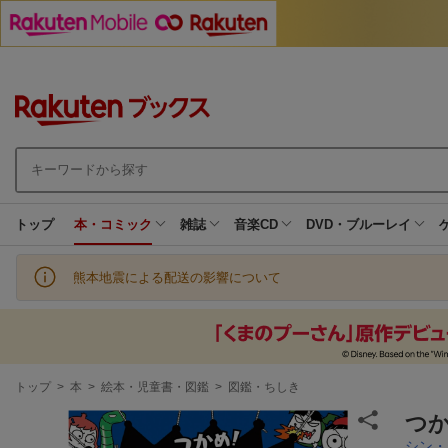
トップ
本・コミック
雑誌
音楽CD
DVD・ブルーレイ
熊本地震による配送の影響について
現
トップ
>
本
>
絵本・児童書・図鑑
>
図鑑・ちしき
在
地
つか
シン・