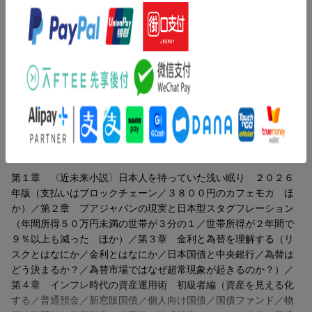
「小説」+「ノンフィクション」2部構成
図表49点の圧倒的ボリューム
◆人気作家・橘玲氏、最新刊！
内容紹介（「BOOK」データベースより）
◇〈近未来小説＋金融ガイド〉の全く新しい書籍の形態
◆誰も経験したことのない「マイルド地獄」がやって来る
普通預金からデリバティブまで、資産を守り、増やす金融商品を
◇あなた自身と家族の暮らしを守る金融商品を全解説
全解説。それでもあなたはゆたかになれる。小説＋金融資産戦
略。
まったく終わりの見えない物価高。
インフレが続くなかで景気が鈍化し、
目次（「BOOK」データベースより）
誰もが貧しくなる「ニッポン・スタグフレーション」は
避けがたい現実になりつつある。
第１章 〈近未来小説〉日本人を待っていた浅い眠り ２０２６
年版（支払いはブロックチェーン／３８００円のカフェモカ ほ
現役世代の収入は増えず、
か）／第２章 プアジャパンの現実と日本型スタグフレーション
年金だけで暮らしていくことはもはや不可能に近い。
（年間所得５０万円未満の世帯が３分の１／世帯所得が２年間で
９％以上も減った ほか）／第３章 金利と為替を理解する（リ
国家はあなたを助けない。
スクとはなにか／金利とはなにか／日本国債と中央銀行／為替は
だが「逃げ道」はある。
どう決まるか？／為替市場ではなぜ超常現象が起きるのか？）／
第４章 インフレ時代の資産運用術 初級者編（資産を見える化
普通預金からデリバティブまで、
する／普通預金／新窓販国債／個人向け国債／国債ファンド／物
資産を守り、増やす方法を