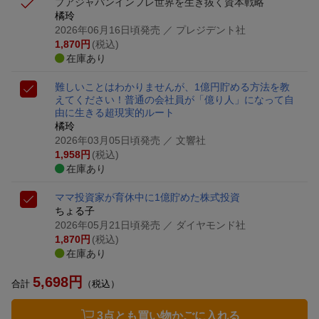
プアジャパン
インフレ世界を生き抜く資本戦略
橘玲
2026年06月16日頃発売
／ プレジデント社
1,870
円
(税込)
在庫あり
難しいことはわかりませんが、1億円貯める方法を教
えてください！
普通の会社員が「億り人」になって自
由に生きる超現実的ルート
橘玲
2026年03月05日頃発売
／ 文響社
1,958
円
(税込)
在庫あり
ママ投資家が育休中に1億貯めた株式投資
ちょる子
2026年05月21日頃発売
／ ダイヤモンド社
1,870
円
(税込)
在庫あり
5,698
円
合計
（税込）
3点とも買い物かごに入れる