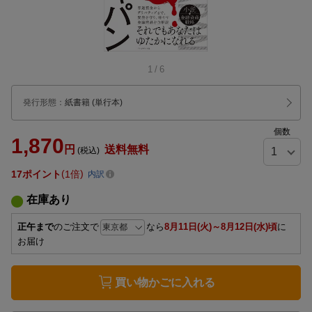
1
/
6
発行形態
：
紙書籍
(単行本)
個数
1,870
円
送料無料
(税込)
17
ポイント
1倍
内訳
在庫あり
正午まで
のご注文で
なら
8月11日(火)～8月12日(水)頃
に
お届け
買い物かごに入れる