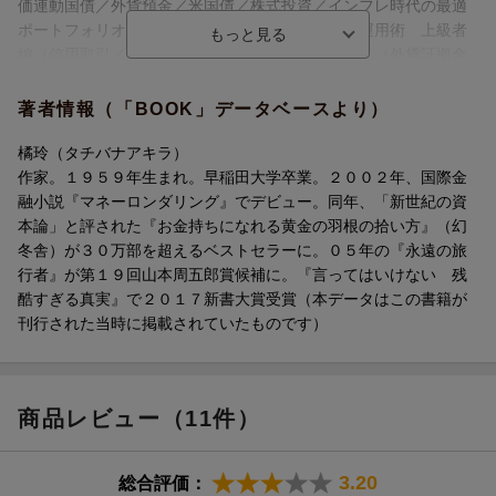
価連動国債／外貨預金／米国債／株式投資／インフレ時代の最適
人気作家が〈小説＋金融資産ガイド〉で全解説。
ポートフォリオ）／第５章 インフレ時代の資産運用術 上級者
まえがき 「プアジャパン」ではこれまでの常識は通用しない
編（信用取引／ブル／ベアＥＴＦ／先物取引／ＦＸ（外貨証拠金
第1章 〈近未来小説〉日本人を待っていた浅い眠り 2026年版
取引）／オプション）
第2章 プアジャパンの現実と日本型スタグフレーション
著者情報（「BOOK」データベースより）
第3章 金利と為替を理解する
第4章 インフレ時代の資産運用術 初級者編
橘玲（タチバナアキラ）
第5章 インフレ時代の資産運用術 上級者編
作家。１９５９年生まれ。早稲田大学卒業。２００２年、国際金
あとがき 6000万人のミリオネアがいる「残酷な世界」
融小説『マネーロンダリング』でデビュー。同年、「新世紀の資
本論」と評された『お金持ちになれる黄金の羽根の拾い方』（幻
冬舎）が３０万部を超えるベストセラーに。０５年の『永遠の旅
行者』が第１９回山本周五郎賞候補に。『言ってはいけない 残
酷すぎる真実』で２０１７新書大賞受賞（本データはこの書籍が
刊行された当時に掲載されていたものです）
商品レビュー（11件）
3.20
総合評価：