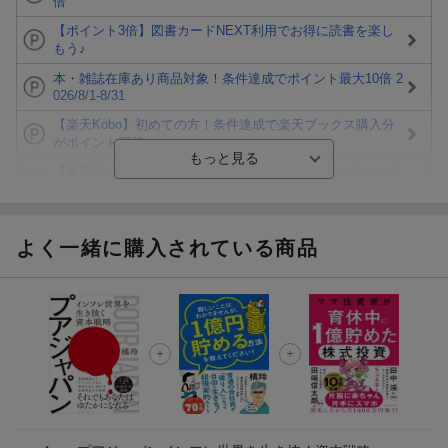
倍
【ポイント3倍】図書カードNEXT利用でお得に読書を楽し
もう♪
本・雑誌在庫あり商品対象！条件達成でポイント最大10倍 2
026/8/1-8/31
【楽天Kobo】初めての方！条件達成で楽天ブックス購入分
がポイント20倍
【楽天モバイルご利用者限定】条件達成で100万ポイント山
分け！
【Rakuten Fashion×楽天ブックス】条件達成で10万ポイン
ト山分け
よく一緒に購入されている商品
【スタンプカード】楽天ポイントもらえる＆抽選で豪華景品
が当たる！
エントリー＆3,000円以上購入で無料データSIM（3GB/月プ
ラン）が当たる！
楽天モバイル紹介キャンペーンの拡散で300円OFFクーポン
進呈