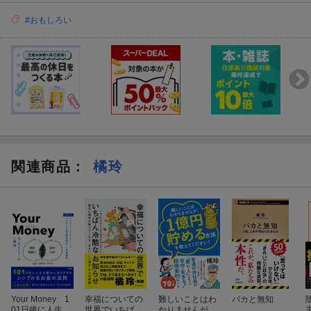
#おもしろい
関連商品
：
橘玲
Your Money 1
幸福についての
難しいことはわ
バカと無知
01日後に人生が
世界でいちばん
かりませんが、