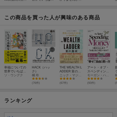
豊かになりすぎ
冷酷なお知らせ
1億円貯める方
るシンプルなお
法を教えてくだ
金の法則
さい！
この商品を買った人が興味のある商品
幸福についての
HACK（ハッ
THE WEALTH L
アート・オブ・
世界でいちばん
ク）
ADDER 富の階
スペンディング
冷酷なお知らせ
ソ・ウングク
橘 玲
段
ニック・マジューリ
マネー
モーガン・ハウセル
(76件)
(67件)
(93件)
(
ランキング