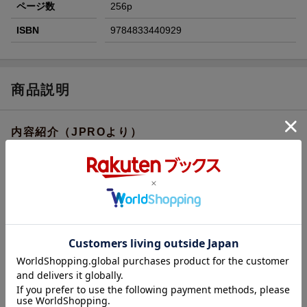
ページ数
256p
ISBN
9784833440929
商品説明
内容紹介（JPROより）
▶注文殺到! 発売前重版決定‼
SNSで話題沸騰中
▶Amazon3部門で発売前からベストセラー第1位独走中‼
マクロ経済学（2026/6/2〜2026/6/16）
経済思想・経済学説（2026/6/2〜2026/6/16）
その他の地域の世界経済関連書（2026/6/2〜2026/6/16）
▶ビジネス書評メールマガジン
「ビジネスブックマラソン」で激賞！
＊6/16配信分
▶作家・橘玲氏ならではの